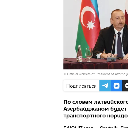
© Official website of President of Azerbai
Подписаться
По словам латвийского
Азербайджаном будет 
транспортного коридо