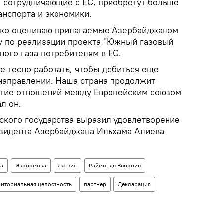
, сотрудничающие с ЕС, приобретут больше
анспорта и экономики.
соко оцениваю прилагаемые Азербайджаном
у по реализации проекта "Южный газовый
ного газа потребителям в ЕС.
е тесно работать, чтобы добиться еще
направлении. Наша страна продолжит
витие отношений между Европейским союзом
л он.
йского государства выразил удовлетворение
зидента Азербайджана Ильхама Алиева
ка
Экономика
Латвия
Раймондс Вейонис
риториальная целостность
партнер
Декларация