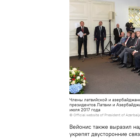
Члены латвийской и азербайджанс
президентов Латвии и Азербайджа
июля 2017 года
© Official website of President of Azerbai
Вейонис также выразил на
укрепят двусторонние связ