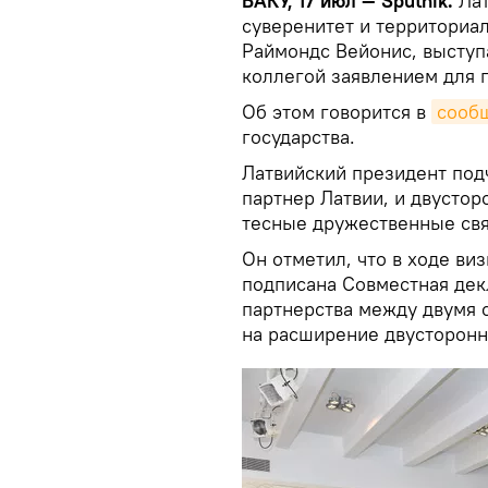
БАКУ, 17 июл — Sputnik.
Ла
суверенитет и территориа
Раймондс Вейонис, выступ
коллегой заявлением для 
Об этом говорится в
сооб
государства.
Латвийский президент под
партнер Латвии, и двусто
тесные дружественные свя
Он отметил, что в ходе ви
подписана Совместная дек
партнерства между двумя 
на расширение двусторонн