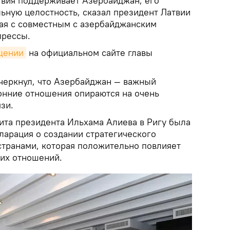
твия поддерживает Азербайджан, его
льную целостность, сказал президент Латвии
ая с совместным с азербайджанским
прессы.
щении
на официальном сайте главы
черкнул, что Азербайджан — важный
ронние отношения опираются на очень
зи.
зита президента Ильхама Алиева в Ригу была
ларация о создании стратегического
странами, которая положительно повлияет
их отношений.