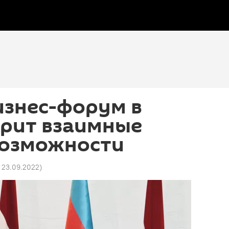
изнес-форум в
ирит взаимные
возможности
 23.09.2022
)