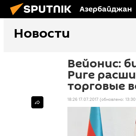
Азербайджан
Новости
Вейонис: б
Риге расш
торговые 
18:26 17.07.2017
(обновлено:
13:30