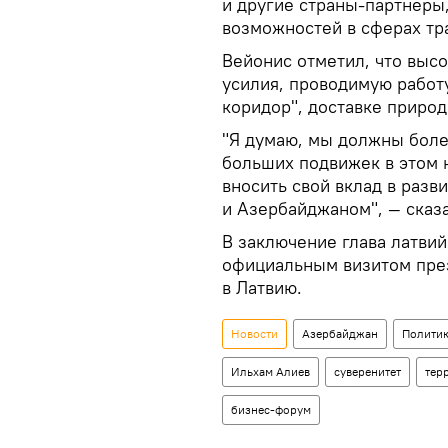
и другие страны-партнеры
возможностей в сферах тр
Вейонис отметил, что вы
усилия, проводимую работ
коридор", доставке природ
"Я думаю, мы должны боле
больших подвижек в этом 
вносить свой вклад в раз
и Азербайджаном", — сказа
В заключение глава латви
официальным визитом пре
в Латвию.
Новости
Азербайджан
Полити
Ильхам Алиев
суверенитет
тер
бизнес-форум