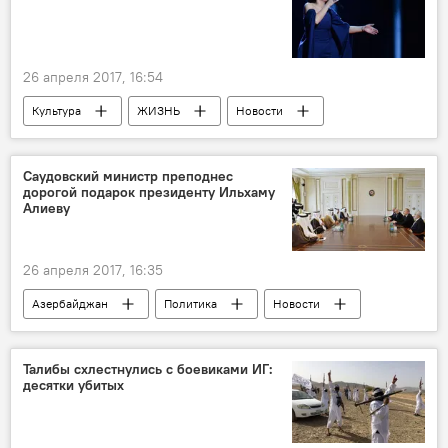
Попытка самоубийства
Девушка
Бритва
Вены
Студентка
Азербайджан
26 апреля 2017, 16:54
Культура
ЖИЗНЬ
Новости
Украина
Джамала
Традиции
Свадьба
Саудовский министр преподнес
дорогой подарок президенту Ильхаму
Алиеву
26 апреля 2017, 16:35
Азербайджан
Политика
Новости
Новости мира
Саудовская Аравия
Халид Абдулазиз Аль Фалих
подарок
Талибы схлестнулись с боевиками ИГ:
десятки убитых
Покрывало Каабы