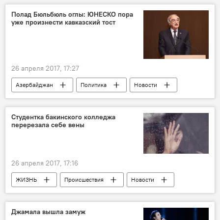
Минсельхоз РФ
Зерно
Полад Бюльбюль оглы: ЮНЕСКО пора
уже произнести кавказский тост
переговоры
Компромисс
26 апреля 2017, 17:27
Азербайджан
Политика
Новости
Россия
Россия
Франция
Полад Бюльбюль оглы
Sputnik
Студентка бакинского колледжа
перерезала себе вены
ЮНЕСКО
бюджет
голосование
Финансирование
проблемы
опыт
деятельность
26 апреля 2017, 17:16
ЖИЗНЬ
Происшествия
Новости
Баку
Управление полиции Наримановского района
Джамала вышла замуж