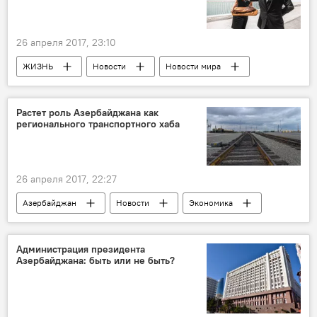
виртуальный мир
строительные компании
26 апреля 2017, 23:10
ЖИЗНЬ
Новости
Новости мира
Турция
Леонардо Ди Каприо
Нусрет Гёкче
повар
известность
Растет роль Азербайджана как
регионального транспортного хаба
PR-кампания
26 апреля 2017, 22:27
Азербайджан
Новости
Экономика
Рамин Гулузаде
Министерство связи и высоких технологий АР
Администрация президента
Азербайджана: быть или не быть?
ТРАСЕСА
TransCaspian/Translogistica
Выставка
Транспортный хаб