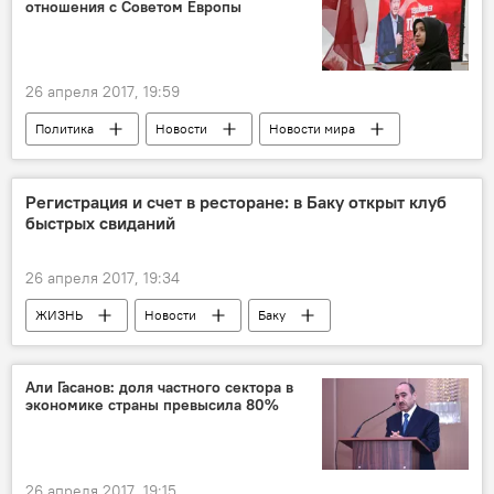
отношения с Советом Европы
боеприпасы
боевая техника
26 апреля 2017, 19:59
Политика
Новости
Новости мира
Турция
Мевлют Чавушоглу
ПАСЕ
расизм
Мониторинг
реформы
Регистрация и счет в ресторане: в Баку открыт клуб
быстрых свиданий
сотрудничество
исламофобия
26 апреля 2017, 19:34
ЖИЗНЬ
Новости
Баку
Севиль Лятифзаде
встреча
Свидание
клуб быстрых знакомств
Али Гасанов: доля частного сектора в
экономике страны превысила 80%
телефонные номера
26 апреля 2017, 19:15