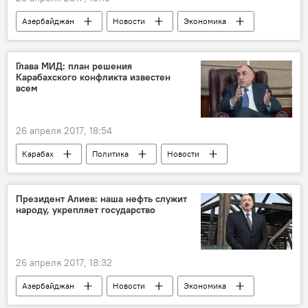
Азербайджан
Новости
Экономика
Помощник президента Азербайджана по общественно-политическим вопросам Али Гасанов
Инвестиции
проблемы
развитие
Глава МИД: план решения
Карабахского конфликта известен
диверсификация
предпринимательство
всем
26 апреля 2017, 18:54
Карабах
Политика
Новости
Россия
Армения
Россия
Эльмар Мамедъяров
МИД АР
Президент Алиев: наша нефть служит
народу, укрепляет государство
встреча
Статус-кво
Азербайджан
26 апреля 2017, 18:32
Азербайджан
Новости
Экономика
SOCAR
месторождение "Бибиэйбат"