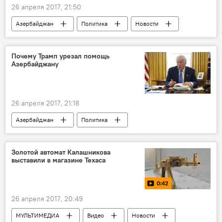
26 апреля 2017, 21:50
Азербайджан
Политика
Новости
Алимамед Нуриев
Шахин Алиев
Администрация Президента Азербайджана
Почему Трамп урезал помощь
Азербайджану
закон
Конституция
Изменение
26 апреля 2017, 21:18
Азербайджан
Политика
АНАЛИТИКА
Новости
Экономика
США
Анар Садыхов
Золотой автомат Калашникова
выставили в магазине Техаса
Дональд Трамп
USAID
Госдепартамент США
Финансирование
0:42
оборонные расходы
26 апреля 2017, 20:49
МУЛЬТИМЕДИА
Видео
Новости