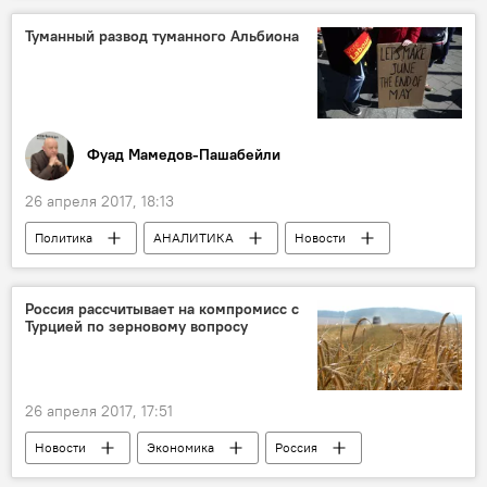
Нефтяники
Туманный развод туманного Альбиона
Фуад Мамедов-Пашабейли
26 апреля 2017, 18:13
Политика
АНАЛИТИКА
Новости
Новости мира
Колумнисты
Великобритания
Тереза Мэй
Россия рассчитывает на компромисс с
Турцией по зерновому вопросу
Евросоюз
переговоры
население
досрочные выборы
легитимность
26 апреля 2017, 17:51
Новости
Экономика
Россия
Россия
Турция
Александр Ткачев