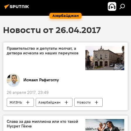
Азербайджан
Новости от 26.04.2017
Правительство и депутаты молчат, а
детвора исчезла из наших переулков
Исмаил Рафигоглу
26 апреля 2017, 23:49
ЖИЗНЬ
Азербайджан
Новости
Колумнисты
Баку
ФИФА
"Газпром"
дети
Игры
Слава за два миллиона или кто такой
Нусрет Гёкче
Интернет
Дворовой футбол