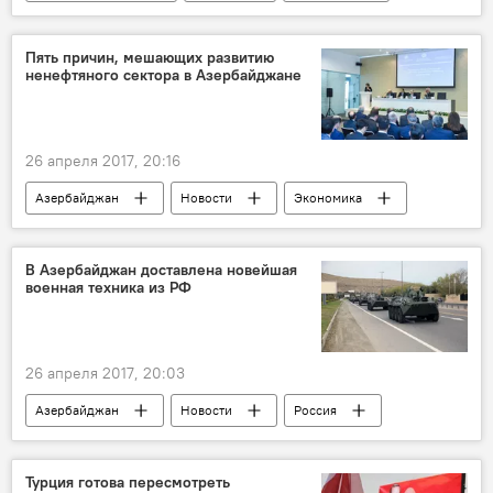
Новости мира
Пять причин, мешающих развитию
ненефтяного сектора в Азербайджане
26 апреля 2017, 20:16
Азербайджан
Новости
Экономика
Ильхам Алиев
Зияд Самедзаде
Сахиб Мамедов
Шахин Садыгов
В Азербайджан доставлена новейшая
военная техника из РФ
Эльхан Баширов
Мамед Мусаев
Милли Меджлис АР
"Матанат-А"
День предпринимателей
26 апреля 2017, 20:03
ненефтяной сектор
реформы
Азербайджан
Новости
Россия
развитие
Россия
Минобороны АР
Соглашение
Технологии
Турция готова пересмотреть