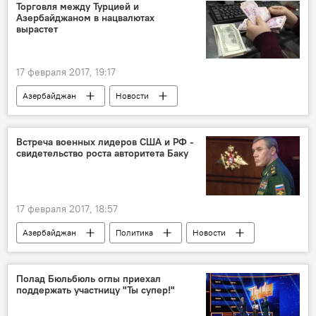
Минобороны РФ
боевики
Цели
Торговля между Турцией и
Азербайджаном в нацвалютах
Крылатые ракеты
Удар
вырастет
17 февраля 2017, 19:17
Азербайджан
Новости
Новости мира
Экономика
Турция
Грузия
Фарук Озлю
Встреча военных лидеров США и РФ -
свидетельство роста авторитета Баку
Сотрудничество
операции
вложения
17 февраля 2017, 18:57
Азербайджан
Политика
Новости
Баку
Зияфет Аскеров
Милли Меджлис АР
встреча
Полад Бюльбюль оглы приехал
поддержать участницу "Ты супер!"
Проекты
Статус