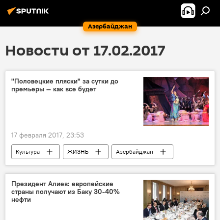
Азербайджан
Новости от 17.02.2017
"Половецкие пляски" за сутки до
премьеры — как все будет
17 февраля 2017, 23:53
Культура
ЖИЗНЬ
Азербайджан
Новости
Баку
Александр Бородин
Камилла Гусейнова
Сергей Мохначев
Президент Алиев: европейские
страны получают из Баку 30-40%
Азербайджанский государственный академический театр оперы и балета
нефти
"Половецкие пляски"
репетиция