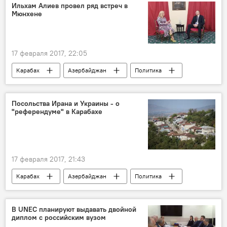
Министерство налогов АР
Ильхам Алиев провел ряд встреч в
Мюнхене
Ассоциация отелей и ресторанов АР
отели
наличные операции
продукция
рестораны
17 февраля 2017, 22:05
Карабах
Азербайджан
Политика
Новости
Мюнхен
визит
Обсуждение
встреча
Посольства Ирана и Украины - о
"референдуме" в Карабахе
сотрудничество
связи
17 февраля 2017, 21:43
Карабах
Азербайджан
Политика
Новости
Украина
Иран
Мухамедрза Наджафи
Урегулирование
В UNEC планируют выдавать двойной
диплом с российским вузом
Территориальная целостность
референдум