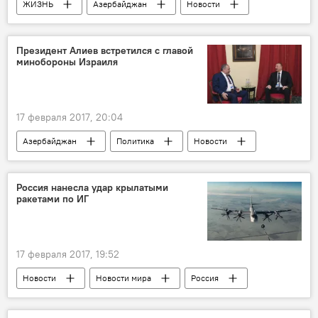
ЖИЗНЬ
Азербайджан
Новости
Экономика
Баку
Ибрагим Кербалаев
Azəriqaz
Президент Алиев встретился с главой
минобороны Израиля
протест
Потребление
Новостройки
балкон
газификация
лимит
17 февраля 2017, 20:04
Азербайджан
Политика
Новости
Мюнхен
Авигдор Либерман
встреча
отношения
Россия нанесла удар крылатыми
ракетами по ИГ
сотрудничество
17 февраля 2017, 19:52
Новости
Новости мира
Россия
Россия
Иран
Ирак
ИГ