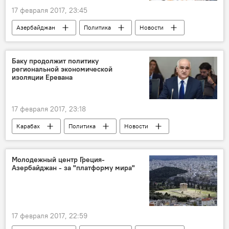
участие
"Ромео и Джульетта"
17 февраля 2017, 23:45
Азербайджан
Политика
Новости
Экономика
Мюнхен
ОПЕК
газопровод
Южный газовый корридор
Баку продолжит политику
региональной экономической
энергетическая безопасность
круглый стол
изоляции Еревана
нефтепровод
17 февраля 2017, 23:18
Карабах
Политика
Новости
Новости мира
Экономика
Армения
Молодежный центр Греция-
Азербайджан - за "платформу мира"
Министр экономики и промышленности Азербайджана Шахин Мустафаев
оккупация
Стабильность
терроризм
Переворот
17 февраля 2017, 22:59
Азербайджан