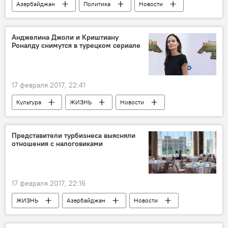
Азербайджан
Политика
Новости
Иоаннис Папагригориу
суверенитет
Территориальная целостность
Анджелина Джоли и Криштиану
Роналду снимутся в турецком сериале
Резолюции СБ ООН
Бакинская платформа мира
17 февраля 2017, 22:41
Культура
ЖИЗНЬ
Новости
Новости мира
Турция
Криштиану Роналду
Анджелина Джоли
Представители турбизнеса выясняли
отношения с налоговиками
беженцы
Съемки
Сериал
трейлер
17 февраля 2017, 22:16
ЖИЗНЬ
Азербайджан
Новости
Экономика
Баку