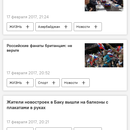
17 февраля 2017, 21:24
ЖИЗНЬ
Азербайджан
Новости
Россия
Баку
Адалят Мурадов
Виктор Гришин
Российские фанаты британцам: не
верьте
Азербайджанский государственный экономический университет (UNEC)
Диплом
17 февраля 2017, 20:52
ЖИЗНЬ
Спорт
Новости
Россия
Россия
Англия
Монсон
фанаты
Болельщики
Жители новостроек в Баку вышли на балконы с
плакатами в руках
фильм
хулиганы
17 февраля 2017, 20:21