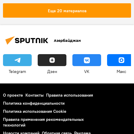
Москва
Парвана Алджанова
Еще 20 материалов
Конкурс
Шоу
"Ты супер!"
Прямая трансляция
Музыкальный
Парвана Алджанова - участница шоу "Ты супер!" на НТВ
Азербайджан
Второй сезон "Ты супер!" на НТВ
Telegram
Дзен
VK
Макс
О проекте
Контакты
Правила использования
Политика конфиденциальности
Политика использования Cookie
Правила применения рекомендательных
технологий
Новости компаний
Обратная связь
Реклама