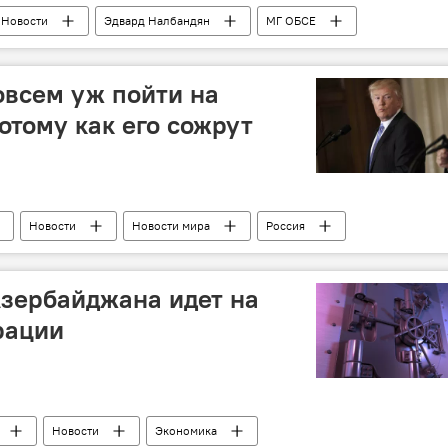
Новости
Эдвард Налбандян
МГ ОБСЕ
ности
эскалация
овсем уж пойти на
отому как его сожрут
Новости
Новости мира
Россия
льд Трамп
переговоры
Команда
доверие
казусы
Азербайджана идет на
рации
Новости
Экономика