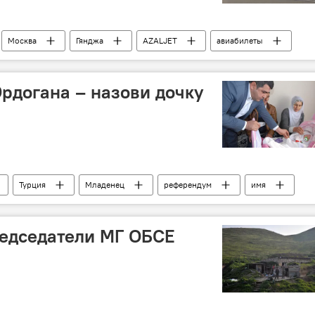
Москва
Гянджа
AZALJET
авиабилеты
рдогана – назови дочку
Турция
Младенец
референдум
имя
редседатели МГ ОБСЕ