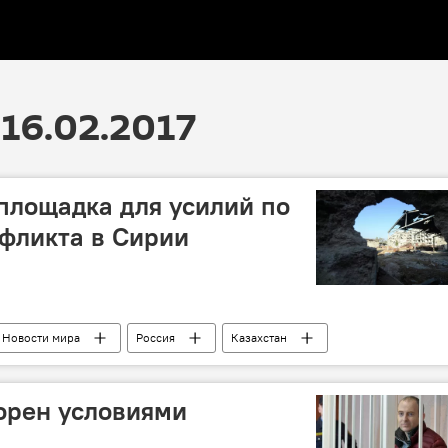
16.02.2017
 площадка для усилий по
фликта в Сирии
Новости мира
Россия
Казахстан
 Вершинин
Видеомост
Мотивация
ия боевых действий
орен условиями