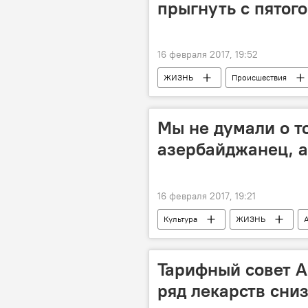
прыгнуть с пятого
16 февраля 2017, 19:52
ЖИЗНЬ
Происшествия
Жильцы
подоконник
Мы не думали о то
азербайджанец, а
16 февраля 2017, 19:21
Культура
ЖИЗНЬ
Эльшан Мамедов
творчеств
национализм
распад СССР
Тарифный совет А
ряд лекарств сни