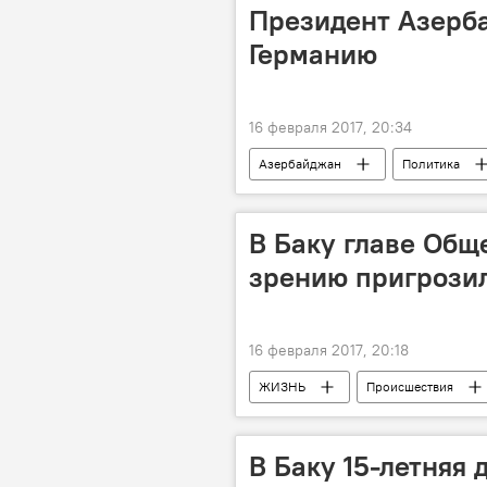
Интерес
отношения
Президент Азерб
Германию
16 февраля 2017, 20:34
Азербайджан
Политика
Первая леди Азербайджана Мехриба
В Баку главе Общ
зрению пригрози
16 февраля 2017, 20:18
ЖИЗНЬ
Происшествия
Cамияр Абдуллаев
Обществ
заявление
угроза
В Баку 15-летняя