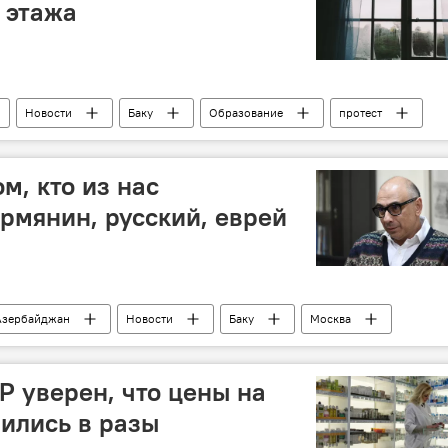
 этажа
Новости
Баку
Образование
протест
деградация
м, кто из нас
рмянин, русский, еврей
Азербайджан
Новости
Баку
Москва
о
церковь
продюсер
интеллигенция
Р уверен, что цены на
зились в разы