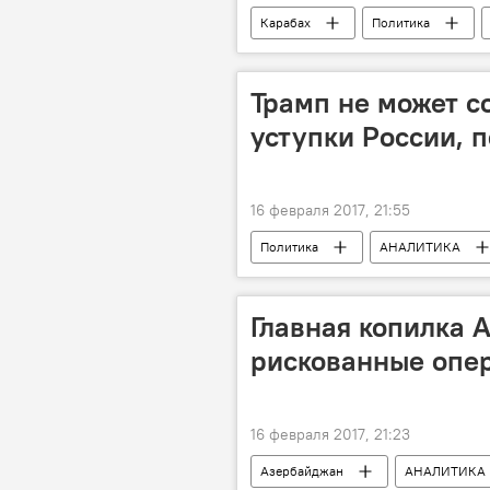
Карабах
Политика
сопредседатели
договорен
Трамп не может с
уступки России, п
16 февраля 2017, 21:55
Политика
АНАЛИТИКА
Россия
США
Дона
Ресурсы
давление
Главная копилка 
рискованные опе
16 февраля 2017, 21:23
Азербайджан
АНАЛИТИКА