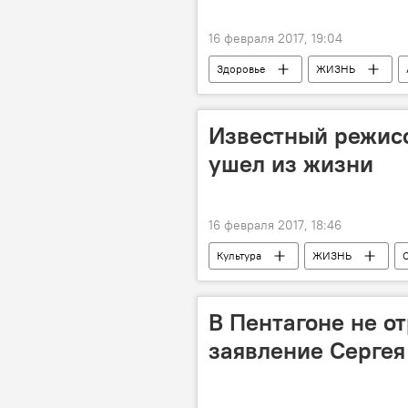
16 февраля 2017, 19:04
Здоровье
ЖИЗНЬ
Илькин Меджидов
Тарифны
Министерство экономики АР
Известный режис
показатель
ушел из жизни
16 февраля 2017, 18:46
Культура
ЖИЗНЬ
кома
лечение
Реа
Азербайджан
В Пентагоне не о
заявление Серге