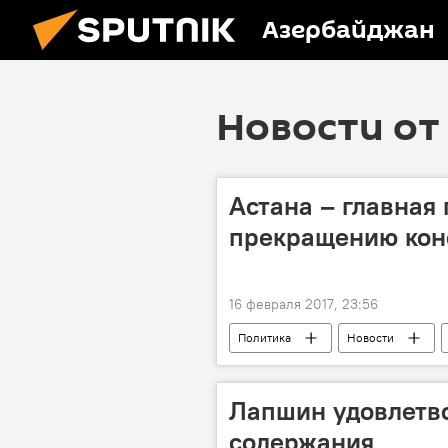
Азербайджан
Новости от 
Астана – главная
прекращению кон
16 февраля 2017, 23:56
Политика
Новости
Константин Косачев
Сергей
площадка
режим прекращен
Лапшин удовлетв
содержания