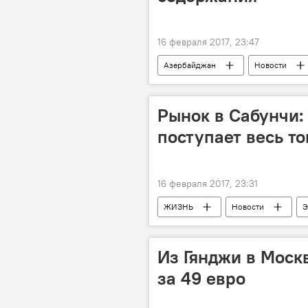
16 февраля 2017, 23:47
Азербайджан
Новости
изолятор
условия
Экстрадиция блогера Лапшина в Аз
Рынок в Сабунчи: 
поступает весь т
16 февраля 2017, 23:31
ЖИЗНЬ
Новости
Э
цены
Продажа
Ре
продавец
Из Гянджи в Моск
за 49 евро