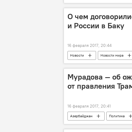
Государственный нефтяной фонд Аз
Активы
резервы
с
О чем договорил
и России в Баку
16 февраля 2017, 20:44
Новости
Новости мира
Джозеф Данфорд
конфликт
Мурадова — об о
от правления Тра
16 февраля 2017, 20:41
Азербайджан
Политика
Вице-спикер Милли Меджлиса АР Ба