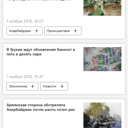
Таможенные пошлины
Каникулы
Освобождение
1 ноября 2016, 16:07
Азербайджан
Происшествия
Экономика
Новости
ЖИЗНЬ
Фазиль Талыблы
Хикмет Ализаде
В Грузии ждут обновления банкнот в
пять и десять лари
Государственный комитет по стандартизации, метрологии и патентам Азербайджана
Министерство экологии и природных ресурсов АР
Лицензии
Олени
Пропажа
1 ноября 2016, 15:47
Экономика
Новости
Новости мира
Грузия
Георгий Мелашвили
Армянская сторона обстреляла
Азербайджан почти шесть сотен раз
Национальный банк Грузии
Лари
Обновление
Банкноты