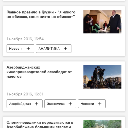
ЖИЗНЬ
Сочи
Жертвы
Падение
Вертолет
Главное правило в Грузии - "я никого
не обижаю, меня никто не обижает"
1 ноября 2016, 16:54
Новости
АНАЛИТИКА
Новости мира
Грузия
Самира Исмаилова
Али Бабаев
Азербайджанских
кинопроизводителей освободят от
Гела Васадзе
налогов
Парламентские выборы в Грузии
1 ноября 2016, 16:31
Азербайджан
Экономика
Новости
Культура
ЖИЗНЬ
Милли Меджлис АР
Налоги
Олени-невидимки передвигаются в
Азербайджане большими стадами