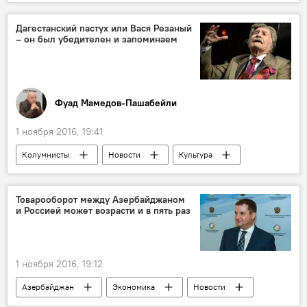
ЖИЗНЬ
Москва
Первый Московский государственный медицинский университет имени Сеченова
Дагестанский пастух или Вася Резаный
– он был убедителен и запоминаем
Приглашение
Конкурс красоты
Фуад Мамедов-Пашабейли
1 ноября 2016, 19:41
Колумнисты
Новости
Культура
Россия
ЖИЗНЬ
Россия
Владимир Зельдин
Актер
Товарооборот между Азербайджаном
и Россией может возрасти и в пять раз
Ушел из жизни
Некролог
1 ноября 2016, 19:12
Азербайджан
Экономика
Новости