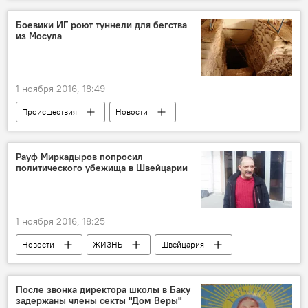
Россия
Баку
Александр Цыбульский
Боевики ИГ роют туннели для бегства
из Мосула
1 ноября 2016, 18:49
Происшествия
Новости
Новости мира
ЖИЗНЬ
Ирак
Мердем Февзи
ИГ
Боевики
Рауф Миркадыров попросил
политического убежища в Швейцарии
Пешмерг
Туннель
1 ноября 2016, 18:25
Новости
ЖИЗНЬ
Швейцария
Рауф Миркадыров
Политическое убежище
После звонка директора школы в Баку
задержаны члены секты "Дом Веры"