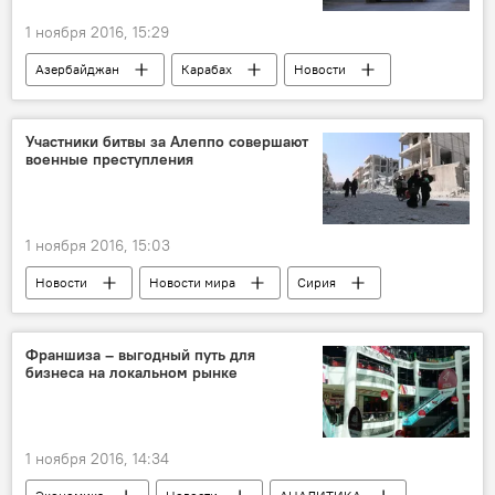
1 ноября 2016, 15:29
Азербайджан
Карабах
Новости
Министерство обороны АР
Обстрел
Провокация
Октябрь
Участники битвы за Алеппо совершают
военные преступления
Режим прекращения огня
Шехид
1 ноября 2016, 15:03
Новости
Новости мира
Сирия
Пресс-секретарь Управления Верховного комиссара ООН по правам человека Равина Шамдасани
Военные преступления
Франшиза – выгодный путь для
бизнеса на локальном рынке
1 ноября 2016, 14:34