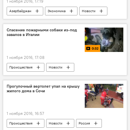
1 ноября 2016, 17:19
Азербайджан
Экономика
Новости
Россия
Спасение пожарными собаки из-под
завалов в Италии
0:32
1 ноября 2016, 17:08
Происшествия
Новости
Новости мира
МУЛЬТИМЕДИА
Видео
ЖИЗНЬ
Прогулочный вертолет упал на крышу
жилого дома в Сочи
1 ноября 2016, 16:57
Происшествия
Новости
Россия