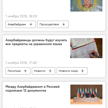
1 ноября 2016, 18:03
Азербайджан
Происшествия
Культура
ЖИЗНЬ
Баку
Баладжары
Азербайджанцы должны будут изучать
все предметы на украинском языке
Главное управление по борьбе с организованной преступностью МВД
Алфавит
Секта
Вера в Абсолютное
Дом Веры
Оджаг
1 ноября 2016, 17:40
Политика
Новости
Новости мира
Культура
ЖИЗНЬ
Украина
Аркадий Монастырский
Украинский язык
Между Азербайджаном и Россией
подписано 12 документов
Изучение
Права
Нацменьшинства