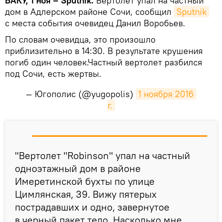
БАКУ, 1 ноя – Sputnik.
Вертолет упал на частный
дом в Адлерском районе Сочи, сообщил
Sputnik
с места события очевидец Данил Воробьев.
По словам очевидца, это произошло
приблизительно в 14:30. В результате крушения
погиб один человек.Частный вертолет разбился
под Сочи, есть жертвы.
— Югополис (@yugopolis)
1 ноября 2016 
г.
"Вертолет "Robinson" упал на частный
одноэтажный дом в районе
Имеретинской бухты по улице
Цимлянская, 39. Вижу пятерых
пострадавших и одно, завернутое
в черный пакет тело. Насколько мне