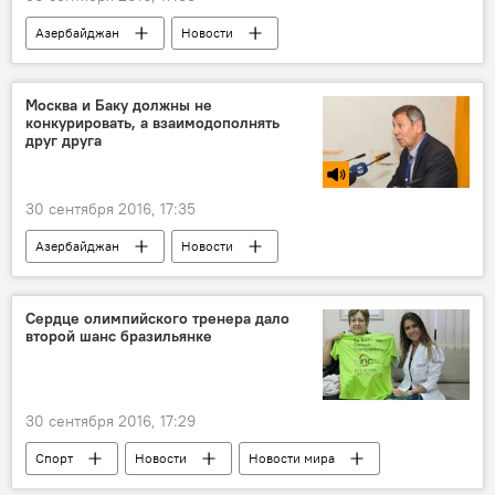
Азербайджан
Новости
МУЛЬТИМЕДИА
Видео
ЖИЗНЬ
Москва и Баку должны не
конкурировать, а взаимодополнять
друг друга
30 сентября 2016, 17:35
Азербайджан
Новости
АНАЛИТИКА
Новости мира
Россия
РАДИО
Армения
Сердце олимпийского тренера дало
второй шанс бразильянке
Россия
Франция
Иран
Китай
Ильхам Алиев
Владимир Путин
Сергей Марков
30 сентября 2016, 17:29
Дарья Гревцова
Евросоюз
Спорт
Новости
Новости мира
Мультикультурализм
форум
Здоровье
ЖИЗНЬ