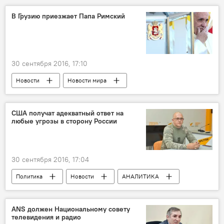
Группа друзей Азербайджана
В Грузию приезжает Папа Римский
30 сентября 2016, 17:10
Новости
Новости мира
США получат адекватный ответ на
любые угрозы в сторону России
30 сентября 2016, 17:04
Политика
Новости
АНАЛИТИКА
Россия
Россия
США
Евгений Михайлов
Ядерный потенциал
ANS должен Национальному совету
телевидения и радио
Угрозы
Борьба с терроризмом