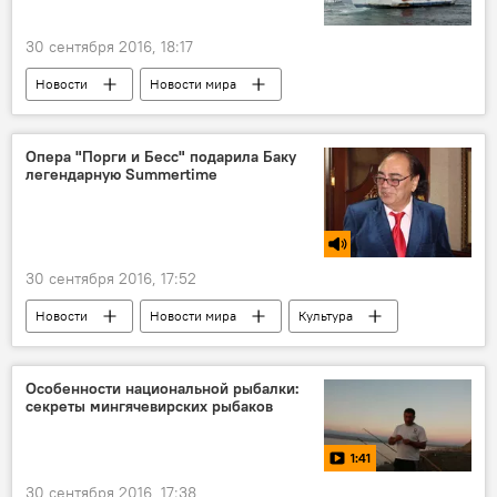
30 сентября 2016, 18:17
Новости
Новости мира
Опера "Порги и Бесс" подарила Баку
легендарную Summertime
30 сентября 2016, 17:52
Новости
Новости мира
Культура
ЖИЗНЬ
События и даты
РАДИО
США
Луи Армстронг
Особенности национальной рыбалки:
секреты мингячевирских рыбаков
Джордж Гершвин
Джаван Зейналлы
Элла Фицджеральд
Summertime
1:41
"Порги и Бесс"
30 сентября 2016, 17:38