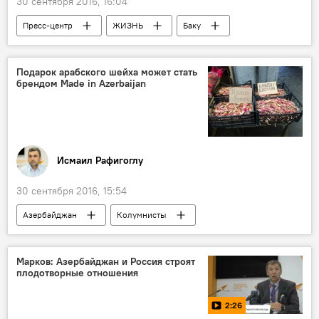
30 сентября 2016, 16:04
Пресс-центр
ЖИЗНЬ
Баку
Шахлар Аскеров
Нусрет Исрафилов
Пресс-центр Sputnik
Подарок арабского шейха может стать
брендом Made in Azerbaijan
Исмаил Рафигоглу
30 сентября 2016, 15:54
Азербайджан
Колумнисты
Новости
Культура
Здоровье
ЖИЗНЬ
Абшеронский полуостров
Марков: Азербайджан и Россия строят
плодотворные отношения
Говсан
Лук
2:26