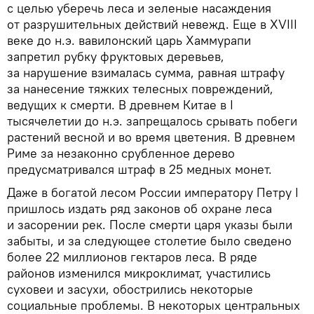
с целью уберечь леса и зеленые насаждения
от разрушительных действий невежд. Еще в XVIII
веке до н.э. вавилонский царь Хаммурапи
запретил рубку фруктовых деревьев,
за нарушение взималась сумма, равная штрафу
за нанесение тяжких телесных повреждений,
ведущих к смерти. В древнем Китае в I
тысячелетии до н.э. запрещалось срывать побеги
растений весной и во время цветения. В древнем
Риме за незаконно срубленное дерево
предусматривался штраф в 25 медных монет.
Даже в богатой лесом России императору Петру I
пришлось издать ряд законов об охране леса
и засорении рек. После смерти царя указы были
забыты, и за следующее столетие было сведено
более 22 миллионов гектаров леса. В ряде
районов изменился микроклимат, участились
суховеи и засухи, обострились некоторые
социальные проблемы. В некоторых центральных