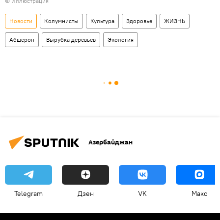
© Иллюстрация
Новости
Колумнисты
Культура
Здоровье
ЖИЗНЬ
Абшерон
Вырубка деревьев
Экология
Азербайджан
Telegram
Дзен
VK
Макс