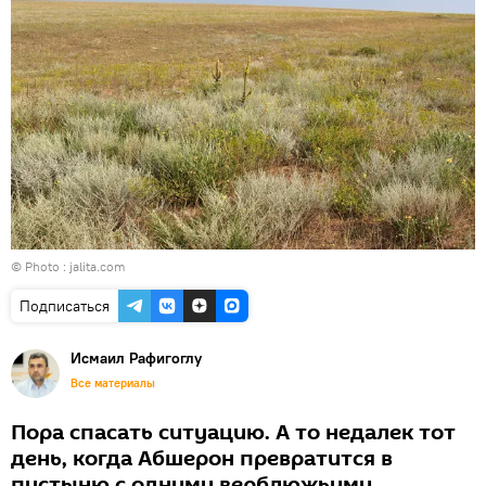
© Photo : jalita.com
Подписаться
Исмаил Рафигоглу
Все материалы
Пора спасать ситуацию. А то недалек тот
день, когда Абшерон превратится в
пустыню с одними верблюжьими