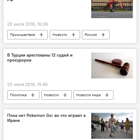
20 июля 2016, 16:06
Происшествия
Новости
Россия
ЖИЗНЬ
Россия
Владимир Маркин
Коррупция
В Турции арестованы 12 судей и
прокуроров
20 июля 2016, 15:49
Политика
Новости
Новости мира
Турция
Суд
Задержание
Аресты
Пока нет Pokemon Go: во что играют в
Иране