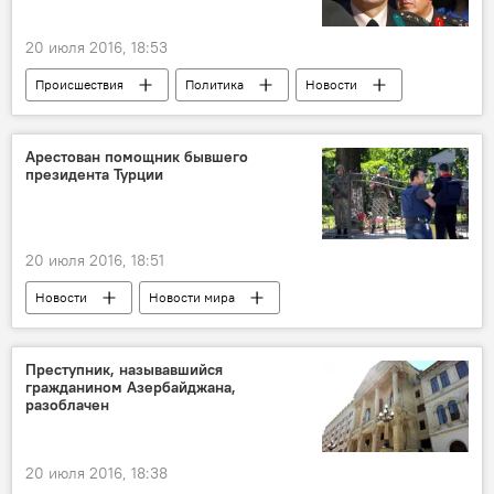
20 июля 2016, 18:53
Происшествия
Политика
Новости
Новости мира
ЖИЗНЬ
Турция
Левент Тюрккан
Арест
Признание
Арестован помощник бывшего
президента Турции
20 июля 2016, 18:51
Новости
Новости мира
Преступник, называвшийся
гражданином Азербайджана,
разоблачен
20 июля 2016, 18:38