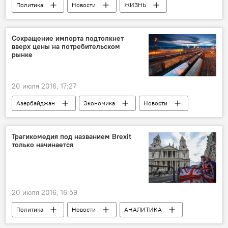
Политика
Новости
ЖИЗНЬ
Zaman-Azərbaycan
Закрытие
Прекращение работы
Азербайджан
Сокращение импорта подтолкнет
вверх цены на потребительском
рынке
20 июля 2016, 17:27
Азербайджан
Экономика
Новости
АНАЛИТИКА
Государственный комитет по статистике АР
Трагикомедия под названием Brexit
только начинается
Государственный таможенный комитет АР
Цены
Импорт
Потребительский рынок
Инфляция
20 июля 2016, 16:59
Политика
Новости
АНАЛИТИКА
Новости мира
Великобритания