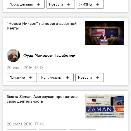
Происшествия
Новости
ЖИЗНЬ
Мошенничество
"Новый Никсон" на пороге заветной
мечты
Фуад Мамедов-Пашабейли
20 июля 2016, 18:13
Политика
Колумнисты
Новости
Новости мира
США
Дональд Трамп
Газета Zaman-Azərbaycan прекратила
свою деятельность
Президентские выборы в США
20 июля 2016, 17:46