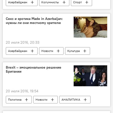
Азербайджан
Колумнисты
Спорт
Новости
Культура
ЖИЗНЬ
Вячеслав Шехов
Футбол
Секс и эротика Made in Azerbaijan:
нужны ли они местному зрителю
20 июля 2016, 20:33
Азербайджан
Новости
Культура
ЖИЗНЬ
Таир Таирович
Тарлан Нур-Яшар
Самир Гуламов
Brexit – эмоциональное решение
Британии
Фахруз Шамыев
Камран Агабабаев
Сабира Гасани
Эротика
20 июля 2016, 19:54
Политика
Новости
АНАЛИТИКА
Новости мира
Великобритания