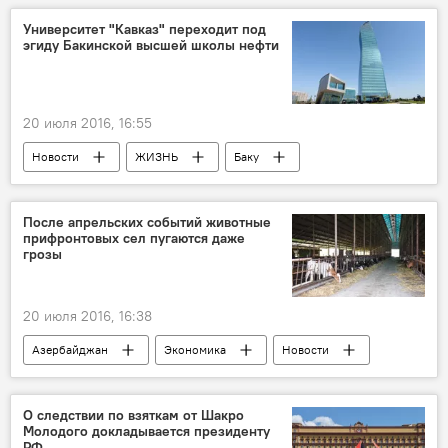
Виктор Литовкин
Brexit
Университет "Кавказ" переходит под
эгиду Бакинской высшей школы нефти
20 июля 2016, 16:55
Новости
ЖИЗНЬ
Баку
Халиг Мамедов
Бакинская высшая школа нефти
После апрельских событий животные
прифронтовых сел пугаются даже
Университет "Кавказ"
грозы
20 июля 2016, 16:38
Азербайджан
Экономика
Новости
ЖИЗНЬ
Прифронтовая зона
О следствии по взяткам от Шакро
Молодого докладывается президенту
РФ