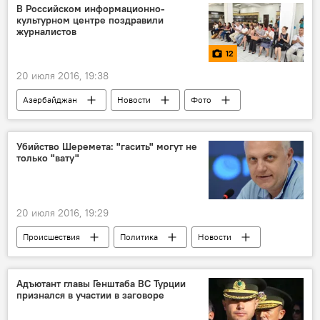
Давид Эйдельман
Brexit
В Российском информационно-
культурном центре поздравили
журналистов
12
20 июля 2016, 19:38
Азербайджан
Новости
Фото
Культура
МУЛЬТИМЕДИА
ЖИЗНЬ
Баку
Алексей Коннов
РИКЦ
Убийство Шеремета: "гасить" могут не
только "вату"
Российский информационно-культурный центр
День национальной прессы Азербайджана
Фотовыставка
20 июля 2016, 19:29
Происшествия
Политика
Новости
АНАЛИТИКА
Новости мира
ЖИЗНЬ
Украина
Игорь Лесев
Адъютант главы Генштаба ВС Турции
признался в участии в заговоре