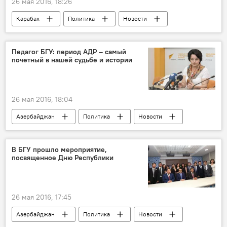
26 мая 2016, 18:26
Карабах
Политика
Новости
Джеймс Уорлик
МГ ОБСЕ
Встреча
Эскалация Карабахского конфликта
Педагог БГУ: период АДР – самый
почетный в нашей судьбе и истории
Азербайджан
26 мая 2016, 18:04
Азербайджан
Политика
Новости
ЖИЗНЬ
Баку
Геренфиль Дюньямингызы
БГУ
В БГУ прошло мероприятие,
посвященное Дню Республики
Пресс-центр Sputnik
День Республики
26 мая 2016, 17:45
Азербайджан
Политика
Новости