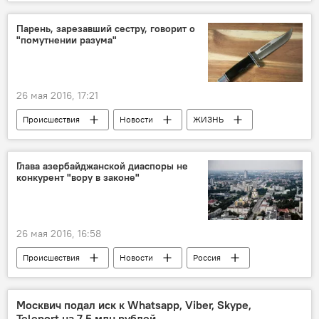
Парень, зарезавший сестру, говорит о
"помутнении разума"
26 мая 2016, 17:21
Происшествия
Новости
ЖИЗНЬ
Глава азербайджанской диаспоры не
конкурент "вору в законе"
26 мая 2016, 16:58
Происшествия
Новости
Россия
ЖИЗНЬ
Россия
Екатеринбург
Шахин Шихлинский
Диаспора
Москвич подал иск к Whatsapp, Viber, Skype,
Teleport на 7,5 млн рублей