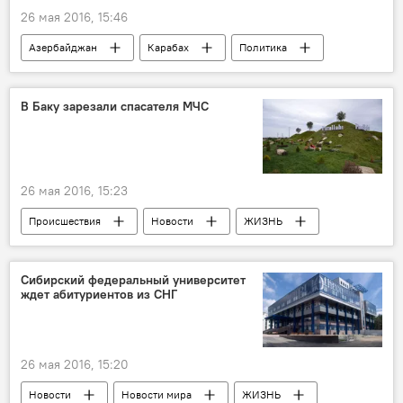
26 мая 2016, 15:46
Азербайджан
Карабах
Политика
Новости
Хикмет Гаджиев
Министерство иностранных дел АР
В Баку зарезали спасателя МЧС
Черный список
Эскалация Карабахского конфликта
26 мая 2016, 15:23
Происшествия
Новости
ЖИЗНЬ
Баку
Пираллахи
Управление полиции Пираллахинского района
Сибирский федеральный университет
ждет абитуриентов из СНГ
Убийство
26 мая 2016, 15:20
Новости
Новости мира
ЖИЗНЬ