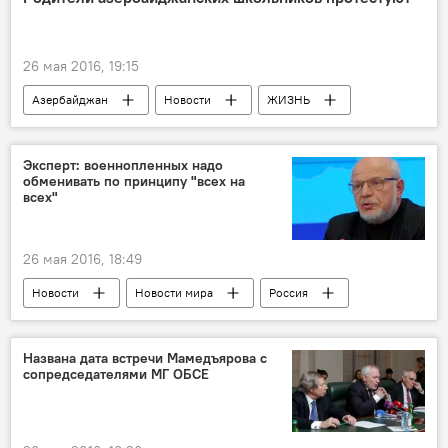
Главное управление полиции города Гянджа
Мошенничество
Афера
26 мая 2016, 19:15
Азербайджан
Новости
ЖИЗНЬ
Фазиль Мустафа
Учебный год
Петиция
Эксперт: военнопленных надо
обменивать по принципу "всех на
всех"
26 мая 2016, 18:49
Новости
Новости мира
Россия
ЖИЗНЬ
Названа дата встречи Мамедъярова с
сопредседателями МГ ОБСЕ