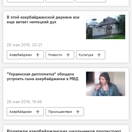
Новости
Эскалация Карабахского конфликта
В этой азербайджанской деревне все
еще витает немецкий дух
26 мая 2016, 20:21
Азербайджан
Новости
Культура
ЖИЗНЬ
Гедабей
Деревня
Немцы
"Украинская дипломатка" обещала
устроить сына азербайджанки в МВД
26 мая 2016, 19:46
Азербайджан
Происшествия
Новости
ЖИЗНЬ
Гянджа
ГУБОП
Родители азербайджанских школьников протестуют