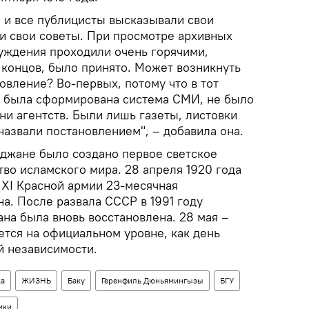
и и все публицисты высказывали свои
ли свои советы. При просмотре архивных
суждения проходили очень горячими,
 концов, было принято. Может возникнуть
овление? Во-первых, потому что в тот
е была сформирована система СМИ, не было
 ни агентств. Были лишь газеты, листовки
назвали постановлением", – добавила она.
йджане было создано первое светское
во исламского мира. 28 апреля 1920 года
д XI Красной армии 23-месячная
а. После развала СССР в 1991 году
на была вновь восстановлена. 28 мая –
ется на официальном уровне, как день
й независимости.
ка
ЖИЗНЬ
Баку
Геренфиль Дюньямингызы
БГУ
ики