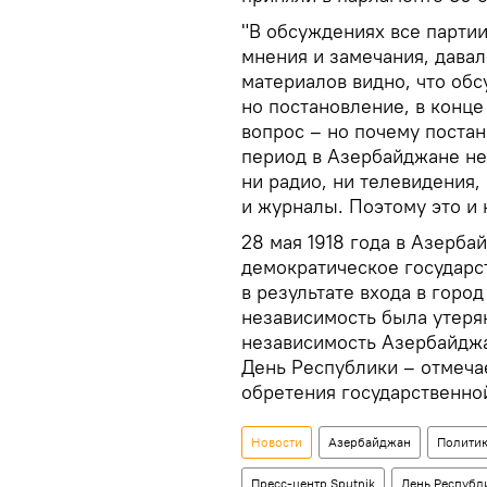
"В обсуждениях все парти
мнения и замечания, дава
материалов видно, что об
но постановление, в конце
вопрос – но почему постан
период в Азербайджане н
ни радио, ни телевидения,
и журналы. Поэтому это и 
28 мая 1918 года в Азерба
демократическое государст
в результате входа в горо
независимость была утерян
независимость Азербайджа
День Республики – отмеча
обретения государственно
Новости
Азербайджан
Полити
Пресс-центр Sputnik
День Республ