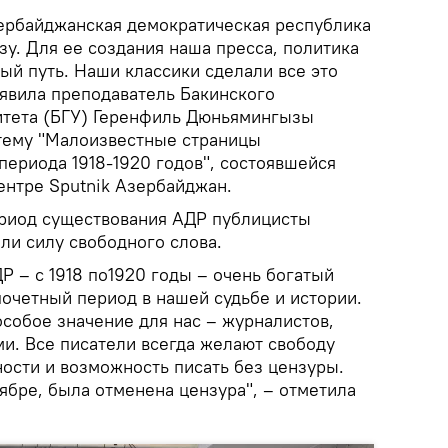
рбайджанская демократическая республика
зу. Для ее создания наша пресса, политика
ый путь. Наши классики сделали все это
аявила преподаватель Бакинского
итета (БГУ) Геренфиль Дюньямингызы
тему "Малоизвестные страницы
периода 1918-1920 годов", состоявшейся
нтре Sputnik Азербайджан.
ериод существования АДР публицисты
ли силу свободного слова.
 – с 1918 по1920 годы – очень богатый
почетный период в нашей судьбе и истории.
 особое значение для нас – журналистов,
ми. Все писатели всегда желают свободу
ности и возможность писать без цензуры.
ябре, была отменена цензура", – отметила