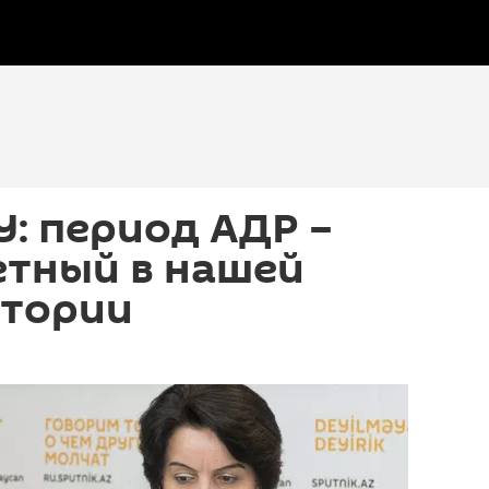
У: период АДР –
етный в нашей
стории