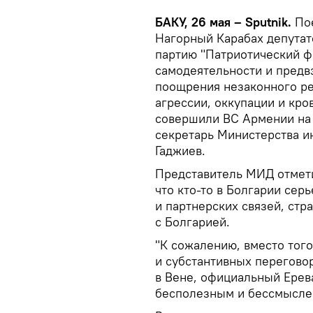
БАКУ, 26 мая – Sputnik.
По
Нагорный Карабах депутат
партию "Патриотический фр
самодеятельности и предвз
поощрения незаконного ре
агрессии, оккупации и кро
совершили ВС Армении на 
секретарь Министерства и
Гаджиев.
Представитель МИД отмети
что кто-то в Болгарии сер
и партнерских связей, ст
с Болгарией.
"К сожалению, вместо того
и субстантивных переговор
в Вене, официальный Ерев
бесполезным и бессмыслен