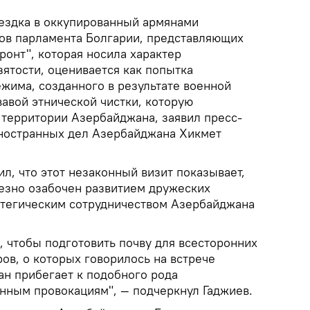
ездка в оккупированный армянами
ов парламента Болгарии, представляющих
онт", которая носила характер
ятости, оценивается как попытка
жима, созданного в результате военной
вавой этнической чистки, которую
территории Азербайджана, заявил пресс-
ностранных дел Азербайджана Хикмет
л, что этот незаконный визит показывает,
ьезно озабочен развитием дружеских
ратегическим сотрудничеством Азербайджана
, чтобы подготовить почву для всесторонних
ов, о которых говорилось на встрече
ан прибегает к подобного рода
ным провокациям", — подчеркнул Гаджиев.