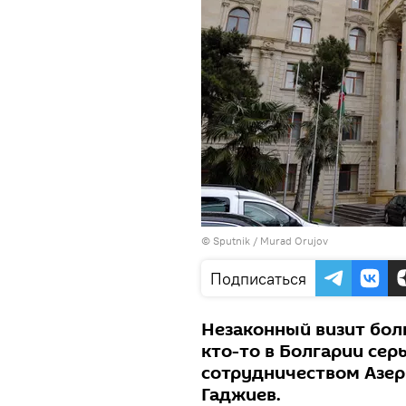
© Sputnik / Murad Orujov
Подписаться
Незаконный визит бол
кто-то в Болгарии сер
сотрудничеством Азер
Гаджиев.