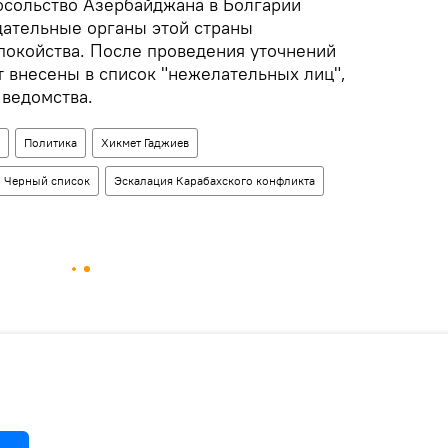
посольство Азербайджана в Болгарии
дательные органы этой страны
покойства. После проведения уточнений
т внесены в список "нежелательных лиц",
 ведомства.
Политика
Хикмет Гаджиев
Черный список
Эскалация Карабахского конфликта