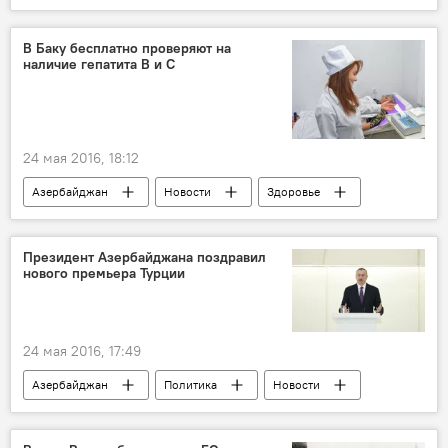
В Баку бесплатно проверяют на
наличие гепатита В и С
24 мая 2016, 18:12
Азербайджан
Новости
Здоровье
ЖИЗНЬ
Мурад Мамедов
Министерство здравоохранения АР
Президент Азербайджана поздравил
нового премьера Турции
Республиканский лечебно-диагностический центр
Обследование
Гепатит
24 мая 2016, 17:49
Азербайджан
Политика
Новости