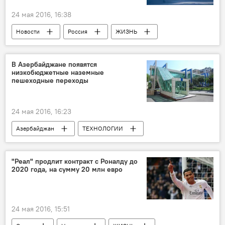
24 мая 2016, 16:38
Новости
Россия
ЖИЗНЬ
В Азербайджане появятся
низкобюджетные наземные
пешеходные переходы
24 мая 2016, 16:23
Азербайджан
ТЕХНОЛОГИИ
Экономика
Новости
ЖИЗНЬ
Анар Наджафли
Azəravtoyol
"Реал" продлит контракт с Роналду до
2020 года, на сумму 20 млн евро
Пешеходные переходы
24 мая 2016, 15:51