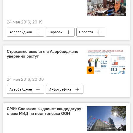
24 мая 2016, 20:19
Азербайджан
Карабах
Новости
Культура
ЖИЗНЬ
Гянджа
Эльнара Тагиева
Шехиды
Страховые выплаты в Азербайджане
уверенно растут
Музей героев Карабаха
Эскалация Карабахского конфликта
24 мая 2016, 20:00
Азербайджан
Инфографика
Экономика
Новости
МУЛЬТИМЕДИА
СМИ: Словакия выдвинет кандидатуру
главы МИД на пост генсека ООН