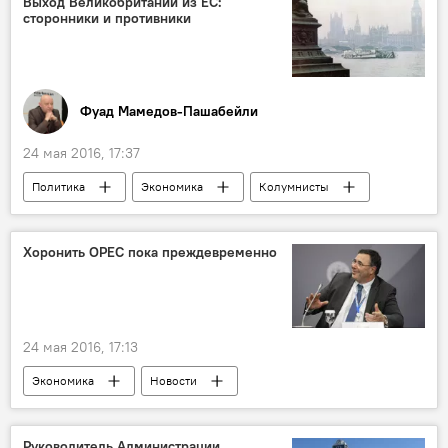
Выход Великобритании из ЕС:
сторонники и противники
Фуад Мамедов-Пашабейли
24 мая 2016, 17:37
Политика
Экономика
Колумнисты
Новости
Новости мира
Великобритания
Выход из ЕС
Хоронить ОРЕС пока преждевременно
24 мая 2016, 17:13
Экономика
Новости
Новости мира
Руководитель Администрации