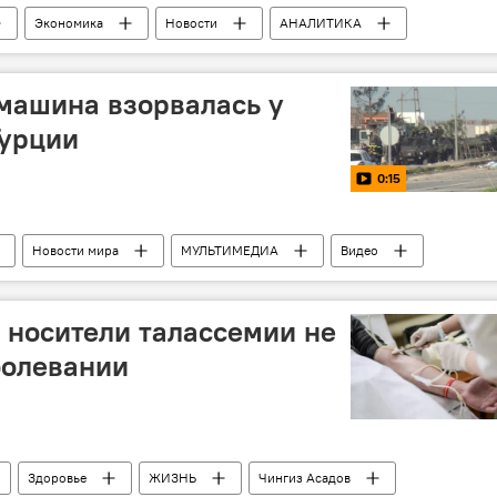
Экономика
Новости
АНАЛИТИКА
машина взорвалась у
Турции
0:15
Новости мира
МУЛЬТИМЕДИА
Видео
е носители талассемии не
болевании
Здоровье
ЖИЗНЬ
Чингиз Асадов