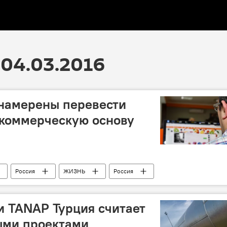
04.03.2016
 намерены перевести
 коммерческую основу
Россия
ЖИЗНЬ
Россия
ики
Монетизация
Видеосервис
и TANAP Турция считает
ыми проектами