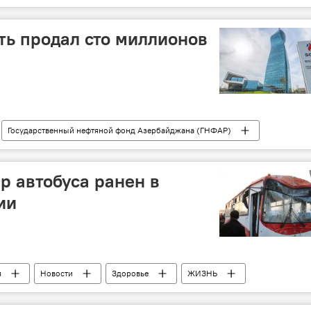
Вступление в брак
ть продал сто миллионов
Государственный нефтяной фонд Азербайджана (ГНФАР)
йджан
р автобуса ранен в
ии
я
Новости
Здоровье
ЖИЗНЬ
Министерство здравоохранения АР
ДТП