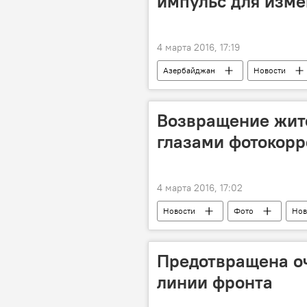
импульс для изм
4 марта 2016, 17:19
Азербайджан
Новости
Возвращение жит
глазами фотокорр
4 марта 2016, 17:02
Новости
Фото
Нов
Отмена
Комендантский час
Предотвращена о
линии фронта