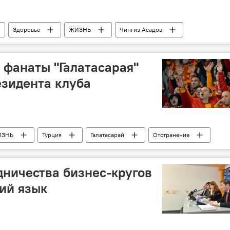
Здоровье
ЖИЗНЬ
Чингиз Асадов
атит
фанаты "Галатасарая"
езидента клуба
ИЗНЬ
Турция
Галатасарай
Отстранение
дничества бизнес-кругов
кий язык