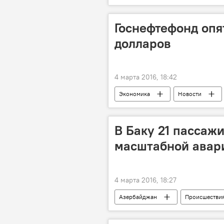
Талассемия
Проверка
Госнефтефонд опя
долларов
4 марта 2016, 18:42
Экономика
Новости
Валютный аукцион
Азерба
В Баку 21 пассажи
масштабной авар
4 марта 2016, 18:27
Азербайджан
Происшестви
Баку
Сураханский район