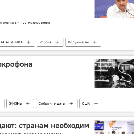
о анализа и прогнозирования
АНАЛИТИКА
Россия
Колумнисты
икрофона
ЖИЗНЬ
События и даты
США
Изобретение
ают: странам необходим