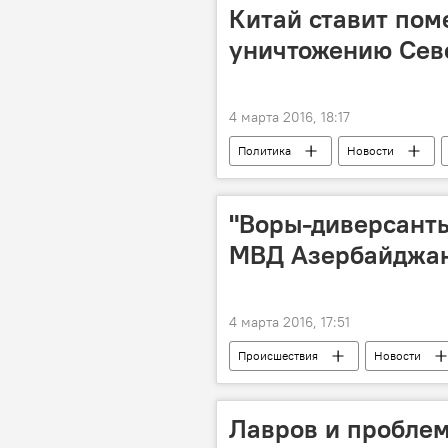
Пострадавшие
Цепная авар
Китай ставит пом
уничтожению Сев
4 марта 2016, 18:17
Политика
Новости
Григорий Трофимчук
Запуск
"Воры-диверсанты
МВД Азербайджа
4 марта 2016, 17:51
Происшествия
Новости
Министерство связи и высоких техн
Воры
Оптоволоконный каб
Лавров и проблем