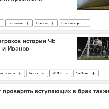
Экономика
Новости
Новости мира
TAP
TANAP
игроков истории ЧЕ
 и Иванов
вости мира
Россия
ЖИЗНЬ
Лев Яшин
 проверять вступающих в брак такж