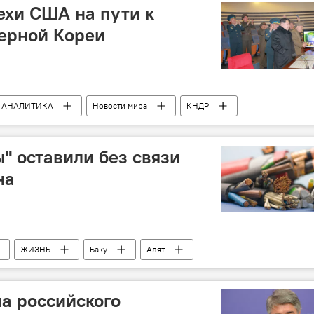
ия
ехи США на пути к
ерной Кореи
АНАЛИТИКА
Новости мира
КНДР
Ядерная угроза
" оставили без связи
на
ЖИЗНЬ
Баку
Алят
ологий Азербайджана
Министерство внутренних дел АР
ель
а российского