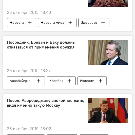
Разрешение
Аккредитация
Освещение
Право
Интерес
26 октября 2015, 18:43
Новости
Новости мира
Здоровье
ЖИЗНЬ
Весь мир
Доктор Курт Стрейф (Kurt Straif), глава программы Монограф
Посредник: Ереван и Баку должны
отказаться от применения оружия
ВОЗ
Вред потребления красного мяса
Рак
Заболевание
26 октября 2015, 18:27
Азербайджан
Карабах
Новости
Армения
Американский сопредседатель МГ ОБСЕ Джеймс Уорлик
Посол: Азербайджану спокойнее жить,
видя именно такую Москву
Минская группа ОБСЕ
Отказ от применения оружия
Оккупация
Агрессия
26 октября 2015, 18:02