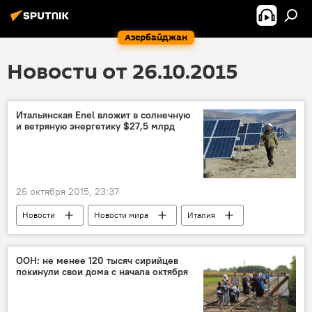
Азербайджан
Новости от 26.10.2015
Итальянская Enel вложит в солнечную
и ветряную энергетику $27,5 млрд
26 октября 2015, 23:37
Новости
Новости мира
Италия
Генеральный директор Enel Франческо Стараче
Enel
ООН: не менее 120 тысяч сирийцев
покинули свои дома с начала октября
Развитие солнечной и ветряной энергетики
Ифраструктура
Энергоконцерн