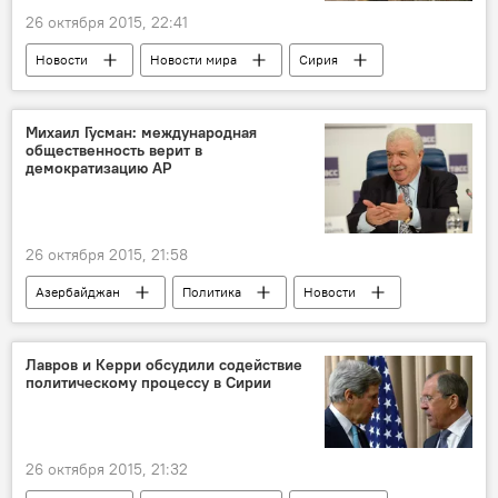
Планы
26 октября 2015, 22:41
Новости
Новости мира
Сирия
ООН
Поток миграции
Террористы
Гибель
Боевые действия
Бегство
Михаил Гусман: международная
общественность верит в
демократизацию АР
26 октября 2015, 21:58
Азербайджан
Политика
Новости
Россия
Михаил Гусман
ТАСС
Милли Меджлис
Выборы
Лавров и Керри обсудили содействие
политическому процессу в Сирии
Демократизация
Расширение свобод
Голосование
Укрепление отношений
26 октября 2015, 21:32