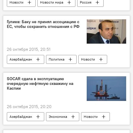
Новости
Новости мира
Россия
Россия
США
Госсекретарь США Джон Керри
МИД РФ
Гулиев: Баку не принял ассоциацию с
ЕС, чтобы сохранить отношения с РФ
Госдепартамент США
Телефонный разговор
Урегулирование
Межсирийский диалог
Актеры
26 октября 2015, 20:51
Азербайджан
Политика
Новости
Россия
РФ
Азай Гулиев
Валех Алескеров
ЕС
SOCAR сдала в эксплуатацию
очередную нефтяную скважину на
Отказ от ассоциации с Евросоюзом
Запад
Каспии
Давление
Хорошие отношения
26 октября 2015, 20:20
Азербайджан
Экономика
Новости
SOCAR
Новая скважина