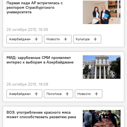
Месторождении
Западный Абшерон
Первая леди АР встретилась с
ректором Страсбургского
Каспий
Добыча
Стабилизация
университета
26 октября 2015, 19:39
Азербайджан
Новости
Культура
ЖИЗНЬ
Франция
Первая леди Азербайджана Мехрибан Алиева
МИД: зарубежные СМИ проявляют
интерес к выборам в Азербайджане
Ректор Страсбургского университета Ален Берец
Фонд Гейдара Алиева
Страссбургский университет
Баку
26 октября 2015, 19:08
Сотрудничество
Азербайджан
Политика
Новости
Французская высшая школа
Глава пресс-службы МИД Азербайджана Хикмет Гаджиев
МИД Азербайджана
ВОЗ: употребление красного мяса
может способствовать развитию рака
Выборы в парламент Азербайджана