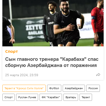
Спорт
Сын главного тренера "Карабаха" спас
сборную Азербайджана от поражения
25 марта 2024, 23:59
Теракт в "Крокус Сити Холле"
Футбол
Азербайджан
Россия
Спорт
Руслан Лунев
ФК "Карабах"
Вратарь
Теракт