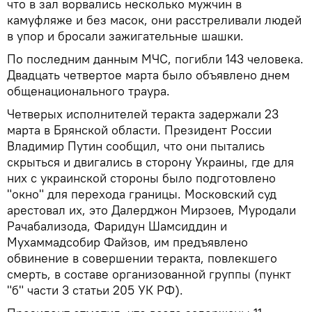
что в зал ворвались несколько мужчин в
камуфляже и без масок, они расстреливали людей
в упор и бросали зажигательные шашки.
По последним данным МЧС, погибли 143 человека.
Двадцать четвертое марта было объявлено днем
общенационального траура.
Четверых исполнителей теракта задержали 23
марта в Брянской области. Президент России
Владимир Путин сообщил, что они пытались
скрыться и двигались в сторону Украины, где для
них с украинской стороны было подготовлено
"окно" для перехода границы. Московский суд
арестовал их, это Далерджон Мирзоев, Муродали
Рачабализода, Фаридун Шамсиддин и
Мухаммадсобир Файзов, им предъявлено
обвинение в совершении теракта, повлекшего
смерть, в составе организованной группы (пункт
"б" части 3 статьи 205 УК РФ).