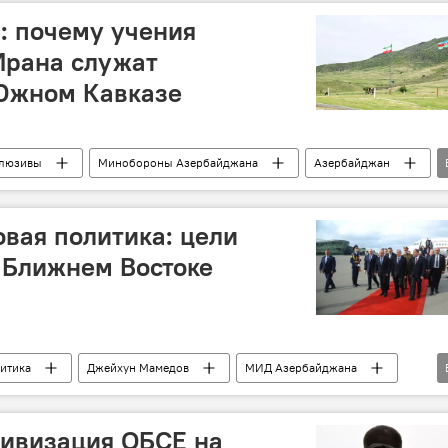
Арабские страны
Джейхун Мамедов
: почему учения
Ирана служат
 Южном Кавказе
люзивы
Минобороны Азербайджана
Азербайджан
нное сотрудничество
региональная безопасность
овая политика: цели
 Ближнем Востоке
итика
Джейхун Мамедов
МИД Азербайджана
Джейхун Байрамов
Визит
Ближний Восток
тивизация ОБСЕ на