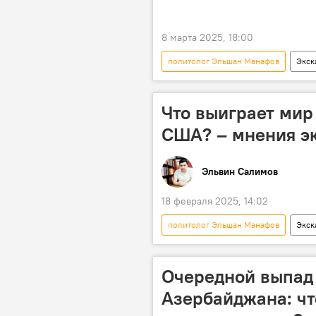
8 марта 2025, 18:00
политолог Эльшан Манафов
Экск
Экономика
Торговая война
Что выиграет мир
США? – мнения э
Эльвин Салимов
18 февраля 2025, 14:02
политолог Эльшан Манафов
Экск
Переговоры
Украина
депутат Милли Меджлиса
А
Очередной выпад
Азербайджана: чт