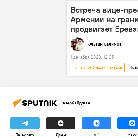
Армения
Турция
С
Встреча вице-пр
Армении на грани
продвигает Ерева
Эльвин Салимов
1 декабря 2023, 12:05
политолог Эльшан Манафов
Ново
государственная граница
Вс
Южный Кавказ
Россия
Азербайджан
Telegram
Дзен
VK
Макс