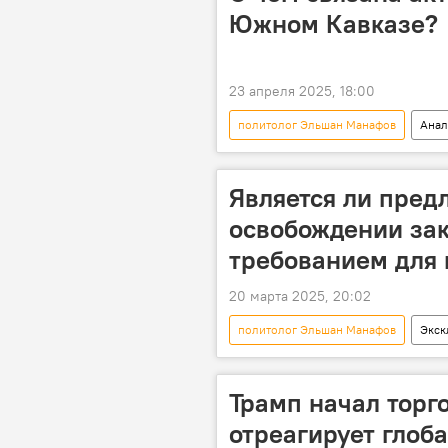
Южном Кавказе?
23 апреля 2025, 18:00
политолог Эльшан Манафов
Анал
генсек ОБСЕ Феридун Синирлиоглу
Карабах
Сотрудничество
Является ли пред
освобождении за
требованием для
20 марта 2025, 20:02
политолог Эльшан Манафов
Экск
мирное урегулирование
Су
Советник
Айдын Мирзазаде
Трамп начал торг
отреагирует глоб