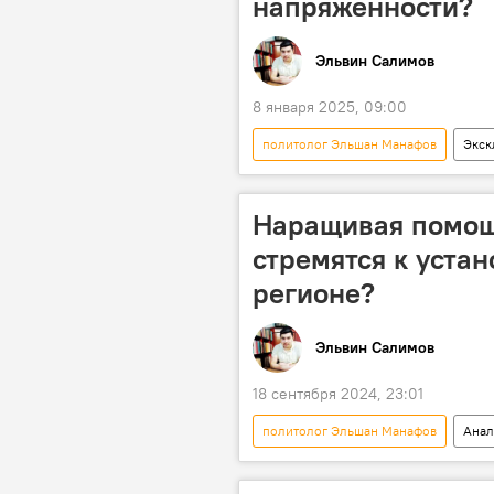
напряженности?
Эльвин Салимов
8 января 2025, 09:00
политолог Эльшан Манафов
Экск
Ильхам Алиев
Кризис
Джейхун Мамедов
двусторо
Наращивая помо
стремятся к уста
регионе?
Эльвин Салимов
18 сентября 2024, 23:01
политолог Эльшан Манафов
Анал
Россия
Южный Кавказ