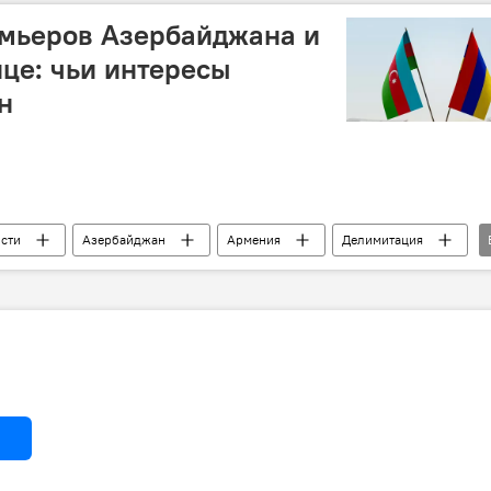
ША
мнение
емьеров Азербайджана и
це: чьи интересы
н
сти
Азербайджан
Армения
Делимитация
треча
мирный договор
США
Интересы
вытеснение
Арзу Нагиев