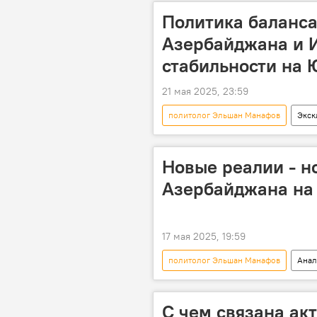
Реакция
исламский мир
Политика баланса
комментарий
Политика
Азербайджана и 
стабильности на
21 мая 2025, 23:59
политолог Эльшан Манафов
Экск
Иран
Израиль
Вое
Южный Кавказ
учения
Новые реалии - н
Азербайджана на
17 мая 2025, 19:59
политолог Эльшан Манафов
Анал
Азербайджан
Политика
С чем связана ак