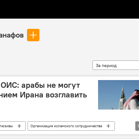
анафов
За период
ОИС: арабы не могут
нием Ирана возглавить
люзивы
Организация исламского сотрудничества
руженный конфликт
Стамбул
Декларация