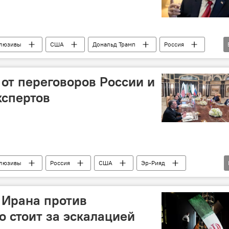
люзивы
США
Дональд Трамп
Россия
Европа
Эксперт
Китай
ОПЕК
 от переговоров России и
кспертов
люзивы
Россия
США
Эр-Рияд
Владимир Зеленский
Эксперт
политолог
рзу Нагиев
 Ирана против
о стоит за эскалацией