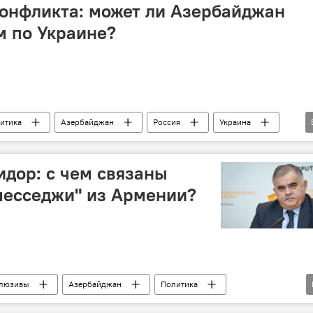
кен
Джейхун Мамедов
онфликта: может ли Азербайджан
м по Украине?
итика
Азербайджан
Россия
Украина
мирное урегулирование
Посредничество
Баку
Эксперт
идор: с чем связаны
месседжи" из Армении?
люзивы
Азербайджан
Политика
вная региональная платформа "3+3"
Арзу Нагиев