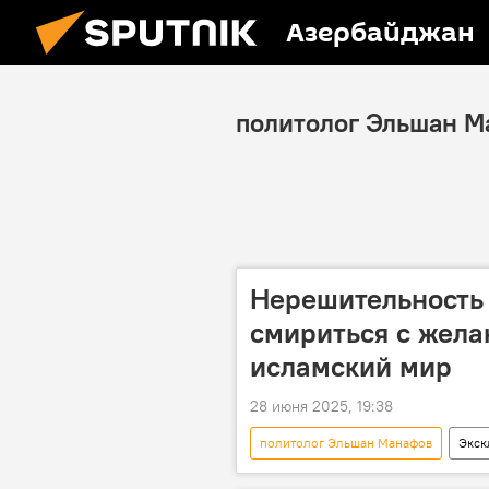
Азербайджан
политолог Эльшан М
Нерешительность 
смириться с жела
исламский мир
28 июня 2025, 19:38
политолог Эльшан Манафов
Экск
Иран
Израиль
Воо