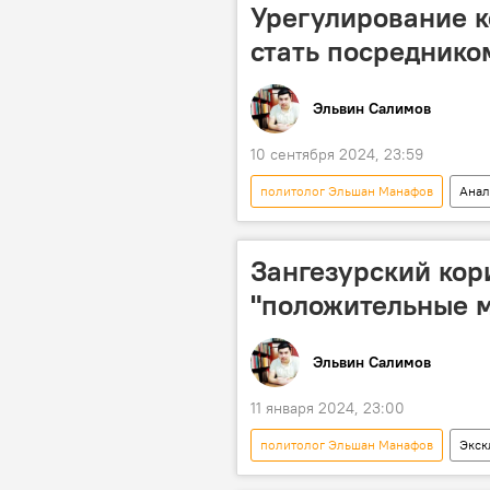
Ильхам Алиев
Энтони Блин
Урегулирование к
стать посреднико
Эльвин Салимов
10 сентября 2024, 23:59
политолог Эльшан Манафов
Анал
СВО
Спецоперация
Ильхам Алиев
Турция
Зангезурский кор
"положительные 
Эльвин Салимов
11 января 2024, 23:00
политолог Эльшан Манафов
Экск
Южный Кавказ
Консультати