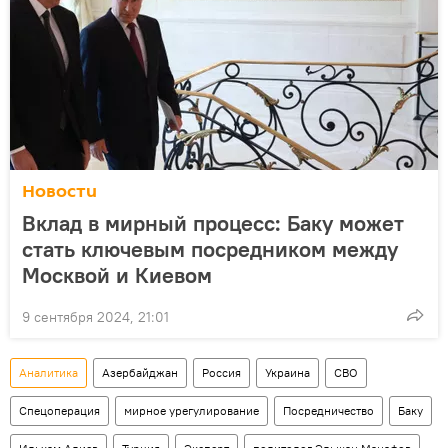
Новости
Вклад в мирный процесс: Баку может
стать ключевым посредником между
Москвой и Киевом
9 сентября 2024, 21:01
Аналитика
Азербайджан
Россия
Украина
СВО
Спецоперация
мирное урегулирование
Посредничество
Баку