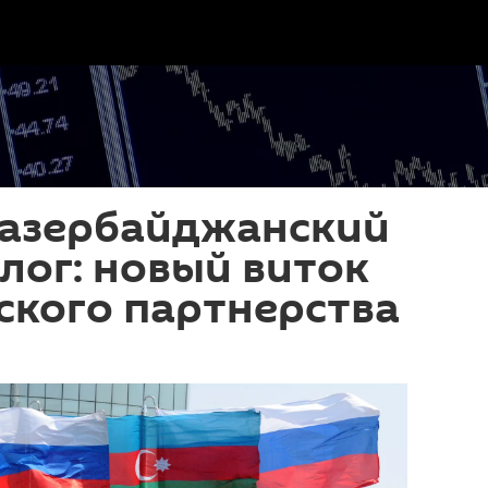
-азербайджанский
лог: новый виток
ского партнерства