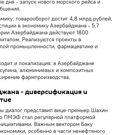
ке дня - запуск нового морского рейса и
общения.
ику: товарооборот достиг 4,8 млрд рублей,
стиции в экономику Азербайджана - 5,7
ории Азербайджана действуют 1800
питалом. Реализуются проекты в
елой промышленности, фармацевтике и
ходит и локализация: в Азербайджане
сулина, алюминиевых и композитных
ширение фармпроизводства.
джана - диверсификация и
тие
ы диалог представил вице-премьер Шахин
то ПМЭФ стал регулярной платформой
нициативами. Важным вектором Баку
экономики, особенно в части ненефтяного