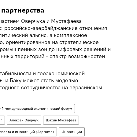
 партнерства
участием Оверчука и Мустафаева
с: российско-азербайджанские отношения
олитический альянс, а комплексное
о, ориентированное на стратегическое
 промышленных зон до цифровых решений и
нных территорий - спектр возможностей
стабильности и геоэкономической
ы и Баку может стать моделью
годного сотрудничества на евразийском
кий международный экономический форум
н"
Алексей Оверчук
Шахин Мустафаев
порта и инвестиций (Azpromo)
Инвестиции