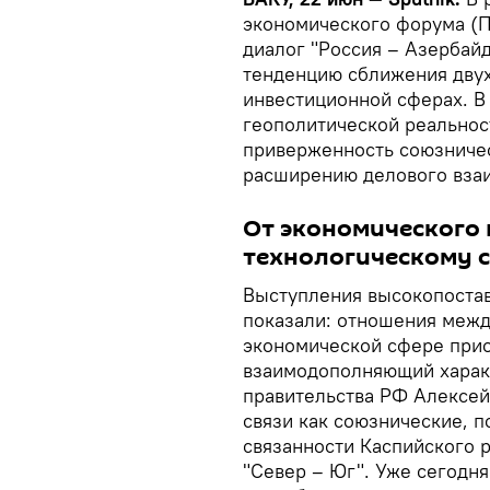
экономического форума (
диалог "Россия – Азербай
тенденцию сближения двух
инвестиционной сферах. В
геополитической реальнос
приверженность союзничест
расширению делового вза
От экономического 
технологическому 
Выступления высокопостав
показали: отношения межд
экономической сфере прио
взаимодополняющий харак
правительства РФ Алексей
связи как союзнические, п
связанности Каспийского 
"Север – Юг". Уже сегодн