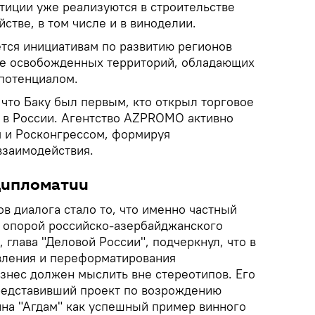
тиции уже реализуются в строительстве
йстве, в том числе и в виноделии.
тся инициативам по развитию регионов
ле освобожденных территорий, обладающих
потенциалом.
что Баку был первым, кто открыл торговое
 в России. Агентство AZPROMO активно
 и Росконгрессом, формируя
взаимодействия.
 дипломатии
в диалога стало то, что именно частный
я опорой российско-азербайджанского
 глава "Деловой России", подчеркнул, что в
вления и переформатирования
нес должен мыслить вне стереотипов. Его
редставивший проект по возрождению
йна "Агдам" как успешный пример винного