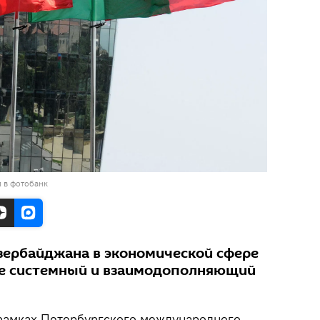
 в фотобанк
зербайджана в экономической сфере
ее системный и взаимодополняющий
рамках Петербургского международного