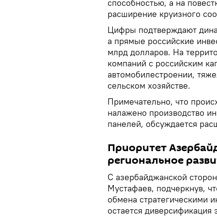
способностью, а на повест
расширение круизного со
Цифры подтверждают динам
а прямые российские инве
млрд долларов. На террит
компаний с российским ка
автомобилестроении, тяж
сельском хозяйстве.
Примечательно, что проис
налажено производство ин
панелей, обсуждается рас
Приоритет Азербай
региональное разви
С азербайджанской сторон
Мустафаев, подчеркнув, ч
обмена стратегическими и
остается диверсификация 