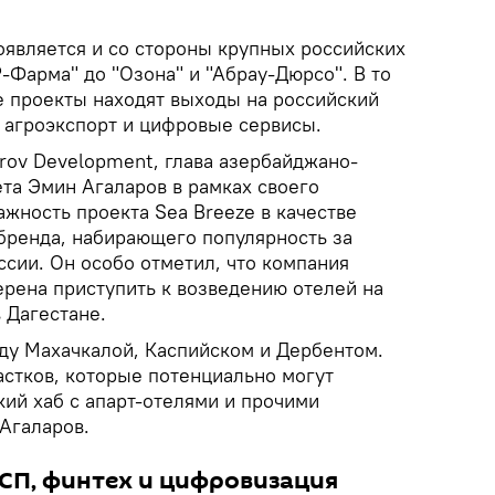
оявляется и со стороны крупных российских
Р-Фарма" до "Озона" и "Абрау-Дюрсо". В то
 проекты находят выходы на российский
, агроэкспорт и цифровые сервисы.
rov Development, глава азербайджано-
та Эмин Агаларов в рамках своего
жность проекта Sea Breeze в качестве
бренда, набирающего популярность за
оссии. Он особо отметил, что компания
ерена приступить к возведению отелей на
 Дагестане.
жду Махачкалой, Каспийском и Дербентом.
астков, которые потенциально могут
кий хаб с апарт-отелями и прочими
 Агаларов.
СП, финтех и цифровизация