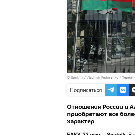
© Sputnik / Vladimir Fedorenko
/
Перейти
Подписаться
Отношения России и А
приобретают все бол
характер
БАКУ, 22 июн — Sputnik.
В 