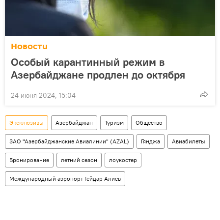
Новости
Особый карантинный режим в
Азербайджане продлен до октября
24 июня 2024, 15:04
Эксклюзивы
Азербайджан
Туризм
Общество
ЗАО "Азербайджанские Авиалинии" (AZAL)
Гянджа
Авиабилеты
Бронирование
летний сезон
лоукостер
Международный аэропорт Гейдар Алиев