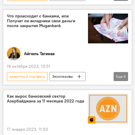
Азербайджан
Экономика
финансы
Банки
Что происходит с банками, или
Получат ли вкладчики свои деньги
Ипотечное кредитование
после закрытия Muganbank
потребительские кредиты
Айгюль Тагиева
19 октября 2023, 13:51
кредитный портфель
Эксклюзивы
Еще
9
Центральный банк Азербайджана
Muganbank
Отзыв лицензии
Как вырос банковский сектор
Азербайджана за 11 месяцев 2022 года
Капитал
Вклады
Физические лица
Кредиты
Убыток
Экономика
17 января 2023, 11:00