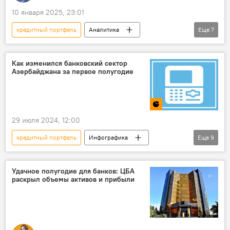
Недвижимость
10 января 2025, 23:01
кредитный портфель
Аналитика
Еще
7
Азербайджан
Центральный банк Азербайджана
Как изменился банковский сектор
Азербайджана за первое полугодие
Экономика
Кредитование
Банк
Заемщики
Финансы
29 июля 2024, 12:00
кредитный портфель
Инфографика
Еще
9
Азербайджан
Экономика
финансовый сектор
Банковский рынок
Удачное полугодие для банков: ЦБА
раскрыл объемы активов и прибыли
депозиты
Кредит
Прибыль
Чистая прибыль
Активы