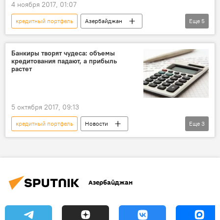
4 ноября 2017, 01:07
кредитный портфель
Азербайджан
Еще
5
Новости
Экономика
Палата по контролю над финансовыми рынками
Банкиры творят чудеса: объемы
кредитования падают, а прибыль
кредиты
прибыль
растет
5 октября 2017, 09:13
кредитный портфель
Новости
Еще
3
Экономика
Палата по надзору за финансовыми рынками
обязательства
Азербайджан
Азербайджан