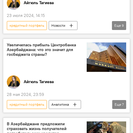
Айгюль Тагиева
23 июля 2024, 14:15
кредитный портфель
Новости
Еще
9
Азербайджан
Центробанк АР
Отчет
банковский сектор
Активы
Увеличилась прибыль Центробанка
Азербайджана: что это значит для
Проблемные кредиты
депозиты
госбюджета страны?
Азербайджанский ипотечный и кредитно-гарантийный фонд
Экономика
Айгюль Тагиева
28 мая 2024, 23:59
кредитный портфель
Аналитика
Еще
7
Азербайджан
Центральный банк АР
Банки
государственный бюджет
В Азербайджане предложили
страховать жизнь получателей
мнение
Прибыль