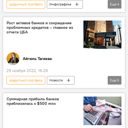
кредитный портфель
Инфографика
Еще
4
Азербайджан
банковский сектор
обязательства
Чистая прибыль
Рост активов банков и сокращение
проблемных кредитов – главное из
отчета ЦБА
Айгюль Тагиева
29 ноября 2022, 16:28
кредитный портфель
Новости
Еще
5
Центробанк Азербайджана
отчет
Чистая прибыль
доходы
Суммарная прибыль банков
приблизилась к $500 млн
ипотечные кредиты