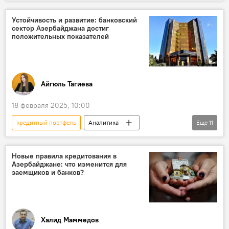
Азербайджан
Экономика
финансы
Министерство финансов АР
Устойчивость и развитие: банковский
сектор Азербайджана достиг
Центробанк АР
положительных показателей
Азербайджанский ипотечный фонд
Кредиты
Проблемные кредиты
Айгюль Тагиева
18 февраля 2025, 10:00
кредитный портфель
Аналитика
Еще
11
Азербайджан
Центральный банк Азербайджана
Новые правила кредитования в
Азербайджане: что изменится для
банковский сектор
Южный Кавказ
заемщиков и банков?
Армения
Грузия
Центральная Азия
Казахстан
Узбекистан
дедолларизация
Халид Маммедов