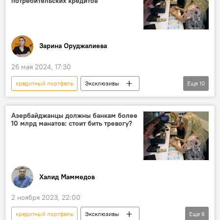
потребительских кредитов
Министерство финансов АР
Зарина Оруджалиева
26 мая 2024, 17:30
кредитный портфель
Эксклюзивы
Еще
10
Азербайджан
потребительские кредиты
Заемщики
страхование жизни
Азербайджанцы должны банкам более
10 млрд манатов: стоит бить тревогу?
Милли Меджлис
Центробанк АР
Проблемные кредиты
Ассоциация страховщиков Азербайджана
Вугар Байрамов
Общество
Халид Маммедов
2 ноября 2023, 22:00
кредитный портфель
Эксклюзивы
Еще
6