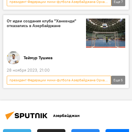
президент Федерации мини-футбола Азербайджана Орхан Мамедов
Еще
7
Спорт
Азербайджан
Футбол
Сборная Азербайджана по футболу
От идеи создания клуба "Ханкенди"
отказались в Азербайджане
Мини-футбол
Чемпионат мира
Пресс-конференция
Теймур Тушиев
28 ноября 2023, 21:00
президент Федерации мини-футбола Азербайджана Орхан Мамедов
Еще
5
Новости
Азербайджан
Мини-футбол
клуб "Ханкенди"
Решение
Азербайджан