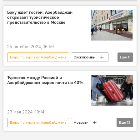
Азербайджан
Китай
Ильхам Алиев
Визит
Сближение
Баку ждет гостей: Азербайджан
открывает туристическое
Выездной туризм
турпоток
представительство в Москве
отмена визового режима
эксперт по туризму Джейхун Ашуров
25 октября 2024, 16:59
глава общественного объединения "Ассоциация туристических агентств Азербайджана" (АТАА) Гёйдениз Гахраманов
Бюро по туризму Азербайджана
Эксклюзивы
Еще
11
Баку
достопримечательности
Азербайджан
Россия
Туризм
Пекин
AZAL
Общество
Баку
Москва
Турпоток между Россией и
Азербайджаном вырос почти на 40%
Государственное агентство Азербайджана по туризму
Экономика
Гянджа
Лянкяран
Нахчыван
Карабах
23 мая 2024, 19:14
Бюро по туризму Азербайджана
Новости
Еще
13
Россия
Максим Решетников