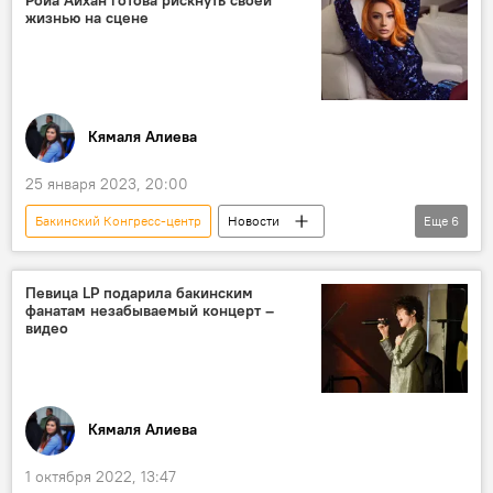
жизнью на сцене
Кямаля Алиева
25 января 2023, 20:00
Бакинский Конгресс-центр
Новости
Еще
6
Азербайджан
Баку
Поп-звезда
Ройа Айхан
концерт
Страхование
Певица LP подарила бакинским
фанатам незабываемый концерт –
видео
Кямаля Алиева
1 октября 2022, 13:47