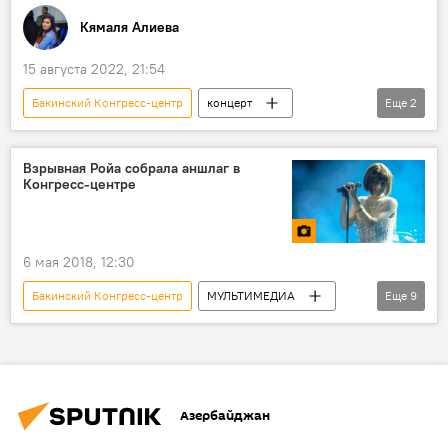
Кямаля Алиева
15 августа 2022, 21:54
Бакинский Конгресс-центр
концерт
Еще
2
Турция
Певец
Взрывная Ройа собрала аншлаг в
Конгресс-центре
6 мая 2018, 12:30
Бакинский Конгресс-центр
МУЛЬТИМЕДИА
Еще
9
Культура
ЖИЗНЬ
Азербайджан
Фото
Новости
Ройа Айхан
Выступление
Концерт
Азербайджан
Певица Ройа Айхан