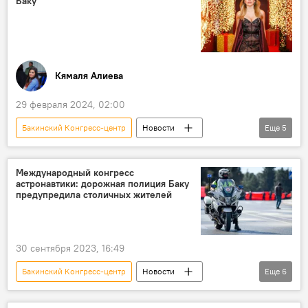
Баку
звезда турецкой эстрады Хадисе Ачыкгёз
Концерт
Дворец Гейдара Алиева
Государственный симфонический оркестр имени Узеира Гаджибейли
кубинский музыкант Альфредо Родригес
Кямаля Алиева
29 февраля 2024, 02:00
Бакинский Конгресс-центр
Новости
Еще
5
Азербайджан
Турция
поп-музыка
Поп-звезда
Концерт
Международный конгресс
астронавтики: дорожная полиция Баку
предупредила столичных жителей
30 сентября 2023, 16:49
Бакинский Конгресс-центр
Новости
Еще
6
Новости Баку
Азербайджан
Баку