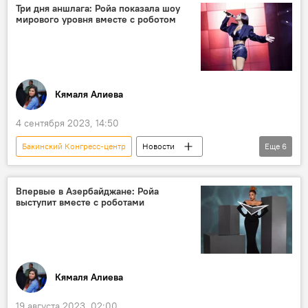
мероприятие
Дорожная полиция
Три дня аншлага: Ройа показала шоу
мирового уровня вместе с роботом
МВД АР
Кямаля Алиева
4 сентября 2023, 14:50
Бакинский Конгресс-центр
Новости
Еще
6
Азербайджан
Культура
Музыка
Ройа Айхан
Концерт
Баку
Впервые в Азербайджане: Ройа
выступит вместе с роботами
Кямаля Алиева
19 августа 2023, 02:00