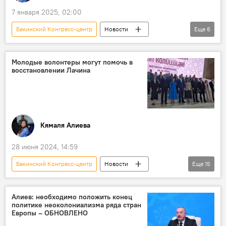
7 января 2025, 02:00
Бакинский Конгресс-центр
Новости
Еще
6
Азербайджан
Баку
Россия
Музыка
Алсу
Концерт
Молодые волонтеры могут помочь в
восстановлении Лачина
Кямаля Алиева
28 июня 2024, 14:59
Бакинский Конгресс-центр
Новости
Еще
15
Азербайджан
Карабах
Лачин
Волонтеры
Программа
Алиев: необходимо положить конец
политике неоколониализма ряда стран
Пресс-конференция
Европы – ОБНОВЛЕНО
программа "Волонтеры возвращения"