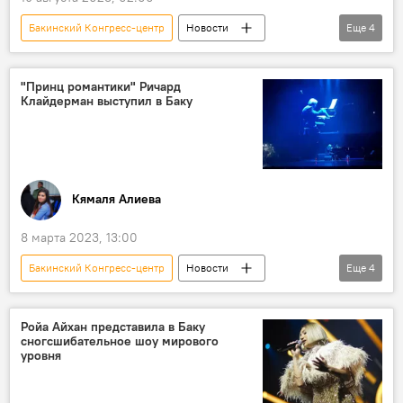
Бакинский Конгресс-центр
Новости
Еще
4
Азербайджан
Ройа Айхан
концерт
роботы
"Принц романтики" Ричард
Клайдерман выступил в Баку
Кямаля Алиева
8 марта 2023, 13:00
Бакинский Конгресс-центр
Новости
Еще
4
концерт
пианист Ричард Клайдерман
Книга рекордов Гиннесса
композиции
Ройа Айхан представила в Баку
сногсшибательное шоу мирового
уровня