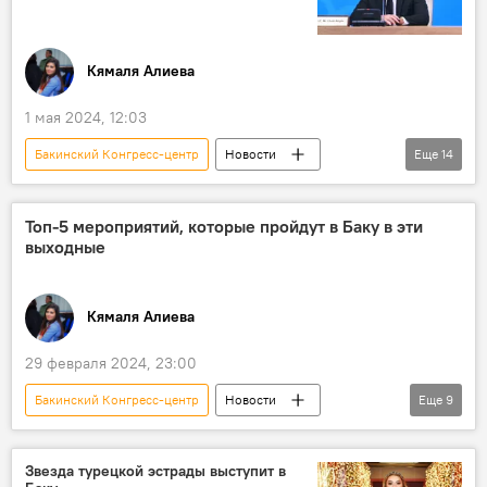
замминистра молодежи и спорта Азербайджана Индира Гаджиева
социальные услуги
Восстановление
Кямаля Алиева
Реконструкция
Шуша
Агдам
1 мая 2024, 12:03
Физули
Общество
Бакинский Конгресс-центр
Новости
Еще
14
Азербайджан
Межкультурный диалог
"Бакинский процесс"
Глобальный форум
Топ-5 мероприятий, которые пройдут в Баку в эти
выходные
Баку
Ильхам Алиев
История
Армения
Южный Кавказ
Кямаля Алиева
мирный договор
Нормализация отношений
Европа
29 февраля 2024, 23:00
Неоколониализм
Франция
Бакинский Конгресс-центр
Новости
Еще
9
Азербайджан
Баку
Афиша
Куда сходить в выходные
Звезда турецкой эстрады выступит в