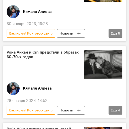
Кямаля Алиева
30 января 2023, 16:28
Бакинский Конгресс-центр
Новости
Еще
5
Азербайджан
Баку
Поп-звезда
концерт
Певица Ройа Айхан
Ройа Айхан и Cin предстали в образах
60-70-х годов
Кямаля Алиева
28 января 2023, 13:52
Бакинский Конгресс-центр
Новости
Еще
4
Ройа Айхан
Джейхун Зейналов
дуэт
песня
Ройа Айхан готова рискнуть своей