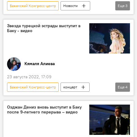
Бакинский Конгресс-центр
Новости
Еще
3
Азербайджан
концерт
Лаура Перголицци
Звезда турецкой эстрады выступит в
Баку - видео
Кямаля Алиева
23 августа 2022, 17:09
Бакинский Конгресс-центр
концерт
Еще
4
певица
Хиты
Турция
Азербайджан
Озджан Дениз вновь выступит в Баку
после 9-летнего перерыва – видео