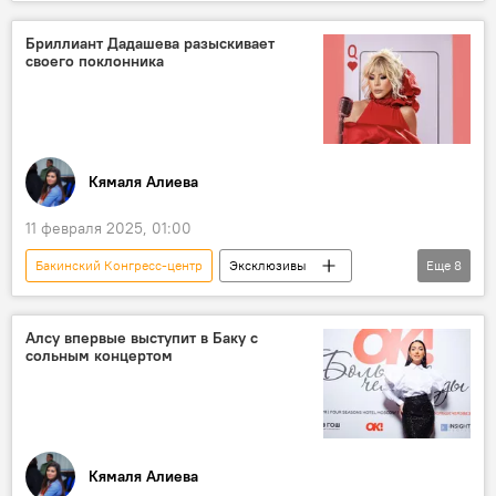
Азербайджан
Общество
Неделя моды
Дизайнер
Бриллиант Дадашева разыскивает
своего поклонника
коллекция одежды
Azerbaijan Fashion Week
Baku Fashion Week
Кямаля Алиева
11 февраля 2025, 01:00
Бакинский Конгресс-центр
Эксклюзивы
Еще
8
Азербайджан
Поп-звезда
поп-музыка
Бриллиант Дадашева
Алсу впервые выступит в Баку с
сольным концертом
Поклонник
Фанат
Концерт
Дворец Гейдара Алиева
Кямаля Алиева