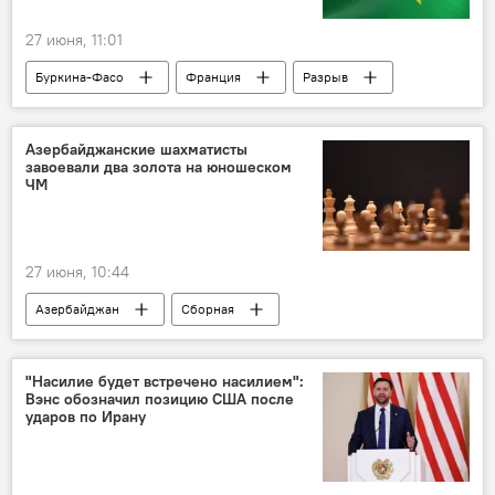
27 июня, 11:01
Буркина-Фасо
Франция
Разрыв
Дипотношения
Азербайджанские шахматисты
завоевали два золота на юношеском
ЧМ
27 июня, 10:44
Азербайджан
Сборная
Чемпионат мира
Шахматы
"Насилие будет встречено насилием":
Вэнс обозначил позицию США после
ударов по Ирану