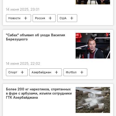
14 июня 2025, 23:01
Новости
Россия
США
Владимир Путин
Дональд Трамп
Телефонный разговор
Ближний Восток
"Сабах" объявил об уходе Василия
Березуцкого
Иран
Израиль
Украина
14 июня 2025, 22:02
Спорт
Азербайджан
Футбол
Тренер
наставник
ФК "Сабах"
Кубок Азербайджана по футболу
Более 200 кг наркотиков, спрятанных
в фуре с арбузами, изъяли сотрудники
российский тренер Василий Березуцкий
ГТК Азербайджана
Отставка