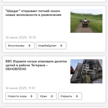
Президент
Хикмет Гаджиев
Средний коридор
Диалог
"Шахдаг" открывает летний сезон:
новые возможности и развлечения
Межкультурный диалог
Шелковый путь
14 июня 2025, 13:13
Эксклюзивы
Азербайджан
Общество
Отдых
туризм
Внутренний туризм
экстремалы
ВВС Израиля ночью атаковали десятки
целей в районе Тегерана –
Шахдаг
Курорт
медиатур
ОБНОВЛЕНО
14 июня 2025, 11:01
Новости мира
Иран
Израиль
Конфликт
Ближний Восток