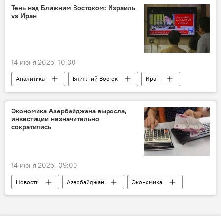
Корпус стражей исламской революции (КСИР)
Тень над Ближним Востоком: Израиль
vs Иран
Верховный лидер Ирана аятолла Али Хаменеи
14 июня 2025, 10:00
Аналитика
Ближний Восток
Иран
Израиль
Конфликт
США
Биньямин Нетаньяху
Дональд Трамп
Экономика Азербайджана выросла,
инвестиции незначительно
Ядерная программа Ирана
сократились
14 июня 2025, 09:00
Новости
Азербайджан
Экономика
Статистика
ВВП
Промышленность
Сельское хозяйство
нефтегазовая отрасль