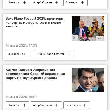
Новости
Азербайджан
Армения
Хикмет Гаджиев
Зангезурский коридор
направление
Нахчыван
Блокада
Baku Piano Festival 2025: премьеры,
концерты, мастер-классы и новые
Транспортный коридор
таланты
14 июня 2025, 17:03
Эксклюзивы
Baku Piano Festival
Азербайджан
Баку
искусство
Музыка
Фестиваль
Спектакль
Хикмет Гаджиев: Азербайджан
рассматривает Средний коридор как
Постановка
Музыканты
форму межкультурного диалога
14 июня 2025, 16:02
Новости
Азербайджан
помощник