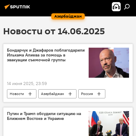
Азербайджан
Новости от 14.06.2025
Бондарчук и Джафаров поблагодарили
Ильхама Алиева за помощь в
эвакуации съемочной группы
14 июня 2025, 23:59
Новости
Азербайджан
Россия
Иран
Конфликт
Эвакуация
Съемки
Сериал
Ильхам Алиев
Путин и Трамп обсудили ситуацию на
Ближнем Востоке и Украине
Федор Бондарчук
Граница