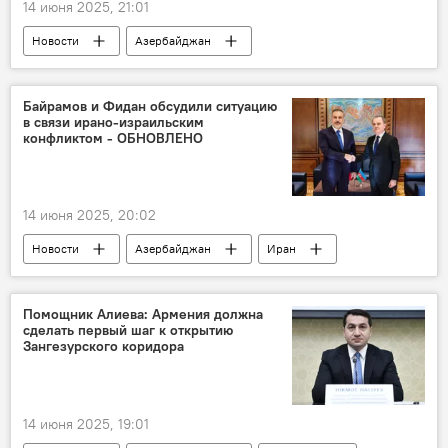
14 июня 2025, 21:01
Новости
Азербайджан
Происшествия в Азербайджане
Криминал
наркотики
Наркоторговец
Байрамов и Фидан обсудили ситуацию
в связи ирано-израильским
Государственный таможенный комитет (ГТК)
конфликтом - ОБНОВЛЕНО
Астара
Арбузы
14 июня 2025, 20:02
Новости
Азербайджан
Иран
Израиль
МИД Азербайджана
Джейхун Байрамов
конфликт
Помощник Алиева: Армения должна
сделать первый шаг к открытию
Ситуация
Обсуждение
Зангезурского коридора
Телефонный разговор
14 июня 2025, 19:01