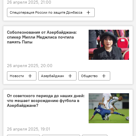
26 апреля 2025, 21:00
Спецоперация России по защите Донбасса
Россия
КНДР
Украина
ВСУ
СВО
Дональд Трамп
Соболезнования от Азербайджана:
спикер Милли Меджлиса почтила
Сергей Лавров
Президент
память Папы
Владимир Путин
Валерий Герасимов
ВС РФ
26 апреля 2025, 20:00
Новости
Азербайджан
Общество
Ватикан
Похороны
Милли Меджлис АР
Сахиба Гафарова
От советского периода до наших дней:
что мешает возрождению футбола в
Папа Римский Франциск
Азербайджане?
26 апреля 2025, 19:01