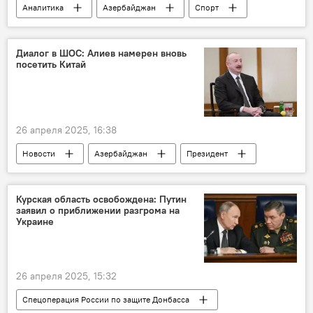
Аналитика
Азербайджан
Спорт
Футбол
История
СССР
АФФА
Инфраструктура
Реформы
Диалог в ШОС: Алиев намерен вновь
посетить Китай
26 апреля 2025, 16:38
Новости
Азербайджан
Президент
Ильхам Алиев
Южный Кавказ
Китай
ШОС
Туризм
Курская область освобождена: Путин
заявил о приближении разгрома на
Образование
Интервью
Украине
26 апреля 2025, 15:32
Спецоперация России по защите Донбасса