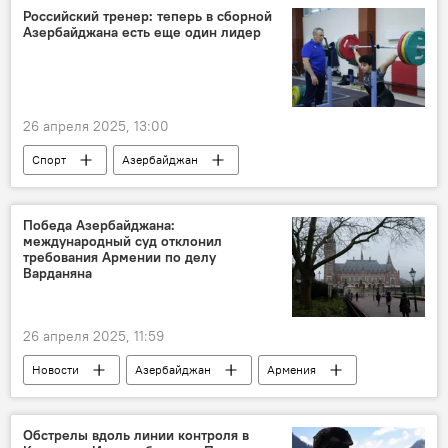
Интервью
Президент
Российский тренер: теперь в сборной
Азербайджана есть еще один лидер
территориальная целостность
"зеленая энергетика"
электробусы
26 апреля 2025, 13:00
Спорт
Азербайджан
Тяжелая атлетика
Молдова
Чемпионат Европы
Медаль
Победа Азербайджана:
международный суд отклонил
Норвегия
требования Армении по делу
Варданяна
26 апреля 2025, 11:59
Новости
Азербайджан
Армения
Политика
Международный суд ООН
МИД Азербайджана
Суд
Баку
Обстрелы вдоль линии контроля в