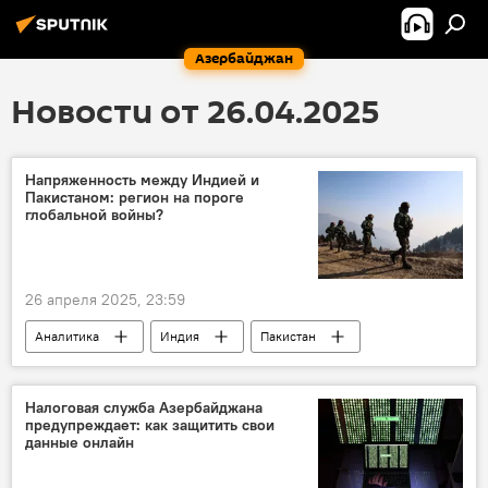
Азербайджан
Новости от 26.04.2025
Напряженность между Индией и
Пакистаном: регион на пороге
глобальной войны?
26 апреля 2025, 23:59
Аналитика
Индия
Пакистан
Конфликт
мнение
БРИКС
История
Великобритания
Налоговая служба Азербайджана
предупреждает: как защитить свои
ядерное оружие
данные онлайн