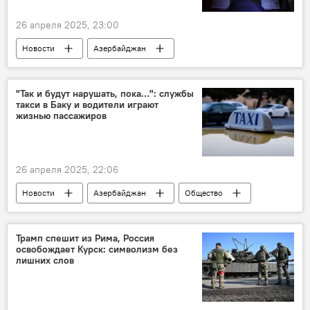
26 апреля 2025, 23:00
Новости
Азербайджан
цифровизация
Безопасность
Государственная налоговая служба
"Так и будут нарушать, пока…": службы
такси в Баку и водители играют
Налоговый кодекс АР
жизнью пассажиров
26 апреля 2025, 22:06
Новости
Азербайджан
Общество
Баку
Такси
Пассажироперевозки
мнение
Трамп спешит из Рима, Россия
освобождает Курск: символизм без
лишних слов