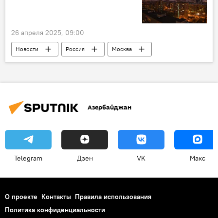
26 апреля 2025, 09:00
Новости
Россия
Москва
Прогноз погоды
Апрель
Ливни
Мокрый снег
ведущий специалист центра погоды "Фобос" Евгений Тишковец
Азербайджан
циклон
Предупреждение
Общество
Telegram
Дзен
VK
Макс
О проекте
Контакты
Правила использования
Политика конфиденциальности