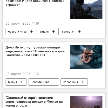
Кашмире: Индия обвиняет, Пакистан
Сепаратизм
отрицает
26 апреля 2025, 11:19
Новости мира
Индия
Пакистан
Конфликт
проблема Джамму и Кашмира
Министерство обороны
Дело Имамоглу: турецкая полиция
задержала почти 50 человек в мэрии
Мухаммад Шахбаз Шариф
Теракт
Стамбула – ОБНОВЛЕНО
26 апреля 2025, 10:17
Турция
Новости мира
Оппозиция
Политика
Стамбул
Экрем Имамоглу
Арест
"Холодный аккорд": синоптик
спрогнозировал погоду в Москве на
Коррупция
конец апреля