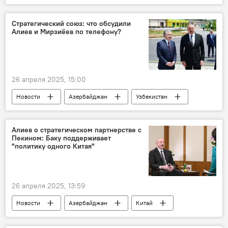
Россия
СВО
ВСУ
Курская область
Владимир Путин
Стратегический союз: что обсудили
Алиев и Мирзиёев по телефону?
Валерий Герасимов
Вооружение
Украина
26 апреля 2025, 15:00
Новости
Азербайджан
Узбекистан
Телефонный разговор
Политика
союзнические отношения
Алиев о стратегическом партнерстве с
Пекином: Баку поддерживает
Стратегическое сотрудничество
"политику одного Китая"
Ильхам Алиев
Президент
Шавкат Мирзиеев
Товарооборот
26 апреля 2025, 13:59
Новости
Азербайджан
Китай
Политика
Ильхам Алиев