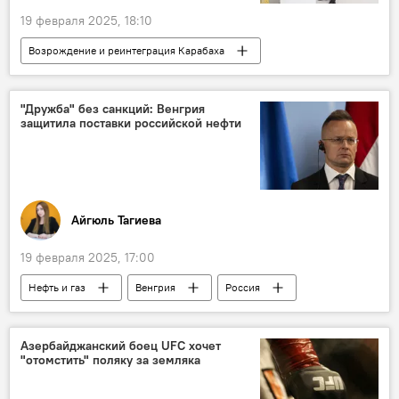
19 февраля 2025, 18:10
Возрождение и реинтеграция Карабаха
Азербайджан
Карабах
Восточный Зангезур
Президент
"Дружба" без санкций: Венгрия
защитила поставки российской нефти
Ильхам Алиев
Ходжалы
Айгюль Тагиева
19 февраля 2025, 17:00
Нефть и газ
Венгрия
Россия
ЕС
Петер Сийярто
нефтепровод "Дружба"
Энергетика
Азербайджанский боец UFC хочет
"отомстить" поляку за земляка