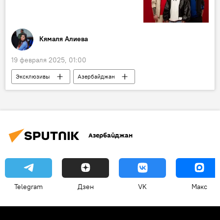
Кямаля Алиева
19 февраля 2025, 01:00
Эксклюзивы
Азербайджан
"Евровидение-2025"
поп-музыка
Поп-звезда
Конкурс
композиция
Группа
Азербайджан
Telegram
Дзен
VK
Макс