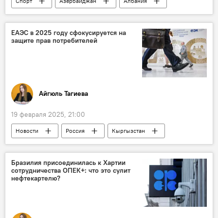
Спорт
Азербайджан
Албания
Футбол
Воронеж
ФК "Шамахы"
премьер-лига
ЕАЭС в 2025 году сфокусируется на
защите прав потребителей
Айгюль Тагиева
19 февраля 2025, 21:00
Новости
Россия
Кыргызстан
ЕАЭС
Экономика
Законодательство
Бразилия присоединилась к Хартии
сотрудничества ОПЕК+: что это сулит
Защита прав потребителей
нефтекартелю?