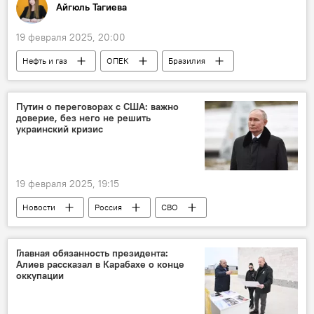
Айгюль Тагиева
19 февраля 2025, 20:00
Нефть и газ
ОПЕК
Бразилия
Латинская Америка
Добыча нефти
США
Экономика
Энергетика
Путин о переговорах с США: важно
доверие, без него не решить
украинский кризис
19 февраля 2025, 19:15
Новости
Россия
СВО
Украина
Политика
США
Владимир Путин
Президент
Главная обязанность президента:
Алиев рассказал в Карабахе о конце
Дональд Трамп
Саудовская Аравия
оккупации
Космос
Энергетика
Европа