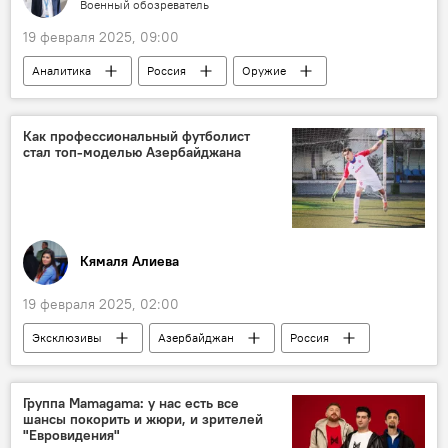
Военный обозреватель
19 февраля 2025, 09:00
Аналитика
Россия
Оружие
вооружение
ЗРК
Саудовская Аравия
Абу-Даби
Как профессиональный футболист
стал топ-моделью Азербайджана
Выставка
БПЛА
Танки
беспилотный барражирующий боеприпас "Ланцет"
Вертолеты
Кямаля Алиева
19 февраля 2025, 02:00
Эксклюзивы
Азербайджан
Россия
Модель
Футбол
Спорт
Футболист
Травма
Группа Mamagama: у нас есть все
шансы покорить и жюри, и зрителей
"Евровидения"