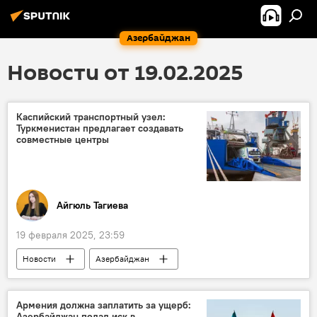
Азербайджан
Новости от 19.02.2025
Каспийский транспортный узел:
Туркменистан предлагает создавать
совместные центры
Айгюль Тагиева
19 февраля 2025, 23:59
Новости
Азербайджан
Каспийское море
Туркменистан
Россия
Иран
Казахстан
Армения должна заплатить за ущерб:
Азербайджан подал иск в