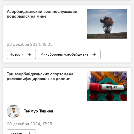
Министерство обороны России
расширенная коллегия
Владимир Путин
Азербайджанский военнослужащий
подорвался на мине
Андрей Белоусов
СВО
ВСУ
США
Запад
НАТО
Европа
вооруженный конфликт
20 декабря 2024, 18:06
Ракетные войска стратегического назначения
Новости
Минобороны Азербайджана
Беспилотники
2025 год
азербайджанский военнослужащий
Перспективы
Обороноспособность
подрыв на мине
военно-техническое сотрудничество
Три азербайджанских спортсмена
дисквалифицированы за допинг
Нахчыванская Автономная Республика
Политика
Садаракский район НАР
Армения
Граница
Общество
Теймур Тушиев
20 декабря 2024, 17:25
Новости