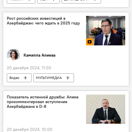
Евросоюз
энергоресурсы
Закупка
мероприятия
Муслим Магомаев
ультиматум
Пошлины
Продукция
Концерт
Планы
Общество
Рост российских инвестиций в
Азербайджан: чего ждать в 2025 году
Китай
Торговая война
Угроза
Политика
Экономика
Камилла Алиева
20 декабря 2024, 11:00
Видео
МУЛЬТИМЕДИА
Азербайджан
Торговый представитель
Руслан Мирсаяпов
Экономика
Показатель истинной дружбы: Алиев
прокомментировал вступление
Инвестиции
Азербайджана в D-8
Российско-Азербайджанский деловой совет
Бизнес-миссия
Торговля
20 декабря 2024, 10:00
Строительство