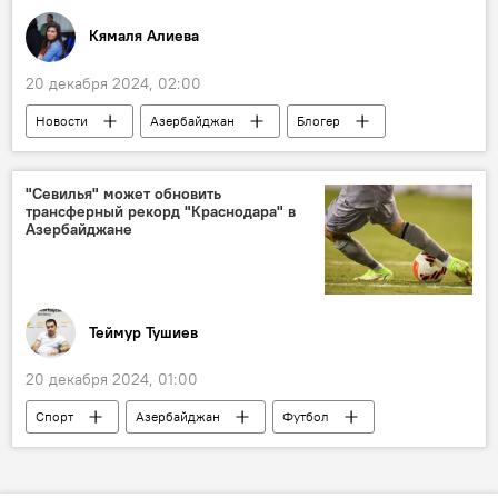
События и даты
Кто сегодня родился
Кямаля Алиева
Какой сегодня праздник
Общество
20 декабря 2024, 02:00
ООН
Новости
Азербайджан
Блогер
Международный день солидарности людей
Пластическая хирургия
Гибель
врач
лекарство
"Севилья" может обновить
трансферный рекорд "Краснодара" в
Азербайджане
Теймур Тушиев
20 декабря 2024, 01:00
Спорт
Азербайджан
Футбол
Трансфер
Испания
ФК "Карабах"
ФК "Севилья"
Бразилия