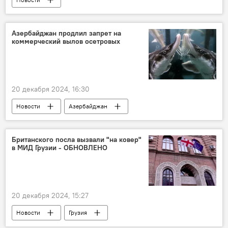
Национальное антидопинговое агентство Азербайджана (AMADA)
азербайджанские спортсмены
Допинг
Азербайджан продлил запрет на
коммерческий вылов осетровых
Дисквалификация
Тхэквондо
Тяжелая атлетика
Пауэрлифтинг
допинг-проба
20 декабря 2024, 16:30
Федерация тяжелой атлетики Азербайджана
Новости
Азербайджан
Спорт
Каспийское море
прикаспийские страны
вылов осетровых
мораторий
Британского посла вызвали "на ковер"
в МИД Грузии - ОБНОВЛЕНО
Продление
Россия
Казахстан
Туркменистан
Иран
Росрыболовство
биоразнообразие
20 декабря 2024, 15:27
Охрана
Общество
Новости
Грузия
премьер-министр Грузии Ираклий Кобахидзе