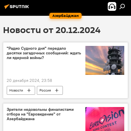
Азербайджан
Новости от 20.12.2024
"Радио Судного дня" передало
десятки загадочных сообщений: ждать
ли ядерной войны?
20 декабря 2024, 23:58
Новости
Россия
"Радиостанция Судного дня"
радиостанция УВБ-76
радиосигнал
Зрители недовольны финалистами
отбора на "Евровидение" от
Ядерный удар
"жужжалка"
Азербайджана
шифрование