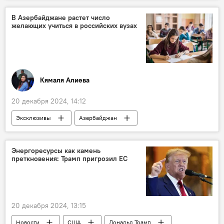
Указ
глава МВД Грузии Вахтанг Гомелаури
В Азербайджане растет число
желающих учиться в российских вузах
Назначение
Вице-премьер
США
Великобритания
Санкции
протесты
Политика
Новости мира
Политика
Кямаля Алиева
20 декабря 2024, 14:12
Эксклюзивы
Азербайджан
Русский дом
Баку
Ирек Зиннуров
Пресс-центр
Россия
вузы России
Энергоресурсы как камень
преткновения: Трамп пригрозил ЕС
Азербайджанцы
Абитуриенты
Обучение
Министерство науки и образования Азербайджана
20 декабря 2024, 13:15
Великая Отечественная война
Новости
США
Дональд Трамп
80-летие Победы в Великой Отечественной войне