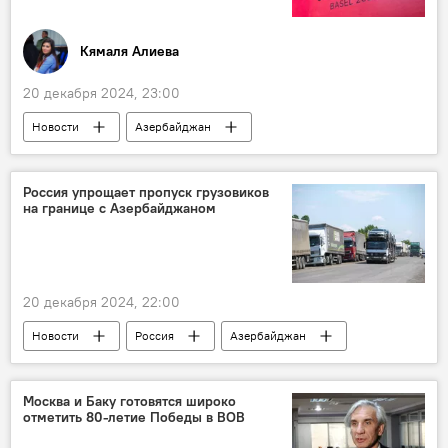
Западный военный округ ВС России
паранормальные явления
Эстония
Кямаля Алиева
государственная граница
Санкт-Петербург
20 декабря 2024, 23:00
Москва
загадка
Общество
Новости
Азербайджан
СССР
"Евровидение-2025"
национальный отбор
финалисты
Натаван Хабиби
Россия упрощает пропуск грузовиков
на границе с Азербайджаном
Мурад Ариф
певица Мехин Гумбатова
Соцсети
пользователи
недовольство
20 декабря 2024, 22:00
Новости
Россия
Азербайджан
Граница
грузовики
пункт пропуска "Тагиркент-Казмаляр"
Москва и Баку готовятся широко
отметить 80-летие Победы в ВОВ
электронная очередь