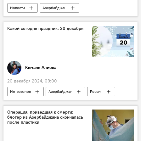
Новости
Азербайджан
Ильхам Алиев
"Исламская восьмерка" (D-8)
Вступление
Какой сегодня праздник: 20 декабря
комментарий
Турция
Египет
Сотрудничество
Публикация
расширение
Исламская солидарность
Политика
Кямаля Алиева
20 декабря 2024, 09:00
Интересное
Азербайджан
Россия
СССР
История
Германия
Италия
Кинематограф
Театр
Операция, приведшая к смерти:
блогер из Азербайджана скончалась
Культура
Великобритания
после пластики
Берлинская стена
клонирование
Наука
США
Справка