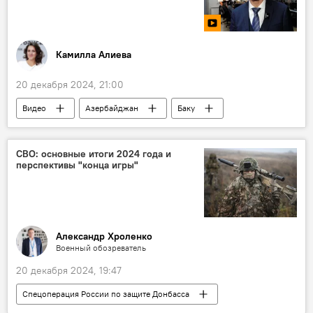
министерство транспорта РФ
Экономика
Камилла Алиева
20 декабря 2024, 21:00
Видео
Азербайджан
Баку
Русский дом
Ирек Зиннуров
80-летие Победы в Великой Отечественной войне
СВО: основные итоги 2024 года и
перспективы "конца игры"
Подготовка
Министерство науки и образования Азербайджана
Экскурсия
Олимпиада по русскому языку и литературе
Александр Хроленко
Военный обозреватель
Образовательные проекты
20 декабря 2024, 19:47
Спецоперация России по защите Донбасса