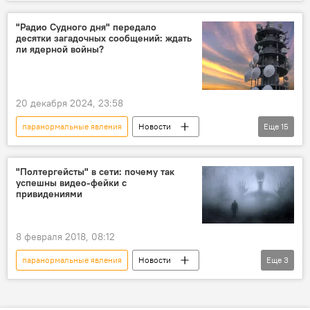
привидения
Дома
призрак
Наука
объяснение
феномен
"Радио Судного дня" передало
десятки загадочных сообщений: ждать
Общество
ли ядерной войны?
20 декабря 2024, 23:58
паранормальные явления
Новости
Еще
15
Россия
"Радиостанция Судного дня"
радиостанция УВБ-76
радиосигнал
"Полтергейсты" в сети: почему так
успешны видео-фейки с
Ядерный удар
"жужжалка"
привидениями
шифрование
Западный военный округ ВС России
8 февраля 2018, 08:12
Эстония
государственная граница
паранормальные явления
Новости
Еще
3
Санкт-Петербург
Москва
загадка
ЖИЗНЬ
Новости мира
Общество
СССР
привидения