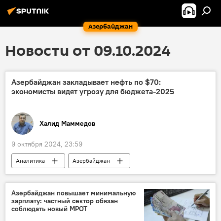
Азербайджан
Новости от 09.10.2024
Азербайджан закладывает нефть по $70:
экономисты видят угрозу для бюджета-2025
Халид Маммедов
9 октября 2024, 23:59
Аналитика
Азербайджан
государственный бюджет
Энергетика
мнение
Дефицит
Нефть
Азербайджан повышает минимальную
зарплату: частный сектор обязан
экономист Эльданиз Амиров
соблюдать новый МРОТ
эксперт Халид Керимли
Политика