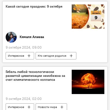
Отечественная война
Ильхам Алиев
Какой сегодня праздник: 9 октября
Выступление
жители
Восстановление
Кямаля Алиева
9 октября 2024, 09:00
Интересное
Кто сегодня родился
Какой сегодня праздник
Россия
Азербайджан
Гибель любой технологически
развитой цивилизации неизбежна за
День Вооруженных сил Азербайджана
счет климатического коллапса
Ильхам Алиев
Президент
Выборы
Евгений Евстигнеев
9 октября 2024, 02:00
Интересное
Новости мира