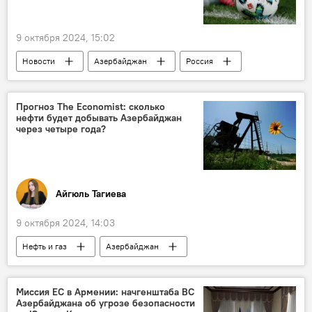
9 октября 2024, 15:02
Новости
Азербайджан
Россия
Государственная пограничная служба АР (ГПС)
военные корабли
Береговая охрана
Прогноз The Economist: сколько
нефти будет добывать Азербайджан
Махачкала
Дагестан
через четыре года?
Каспийское море
Айгюль Тагиева
9 октября 2024, 14:03
Нефть и газ
Азербайджан
Добыча нефти
Прогноз
ОПЕК
Газ
Экономика
Энергетика
Миссия ЕС в Армении: начгенштаба ВС
Азербайджана об угрозе безопасности