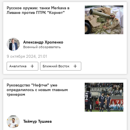
Транзит
своповые поставки
Русское оружие: танки Merkava в
Ливане против ПТРК "Корнет"
Турция
ЕС
Александр Новак
Ильхам Алиев
Президент
Александр Хроленко
Военный обозреватель
9 октября 2024, 21:01
Аналитика
Ближний Восток
Израиль
Ливан
Хезболла
Вооружение
Танк
СВО
Руководство "Нефтчи" уже
определилось с новым главным
ВСУ
Украина
тренером
Теймур Тушиев