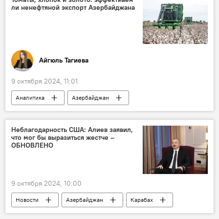
ли ненефтяной экспорт Азербайджана
Карабах
Лачин
СНГ
Саммит СНГ
История
Великая Отечественная война
Южный Кавказ
Безопасность
Айгюль Тагиева
СССР
9 октября 2024, 11:01
Аналитика
Азербайджан
Экономика
энергетика
Экспорт
Ненефтяной экспорт
ненефтяной сектор
Неблагодарность США: Алиев заявил,
что мог бы выразиться жестче –
Производство
ЕАЭС
ОБНОВЛЕНО
Сельхозпродукция
Хлопок
Томаты
Золото
9 октября 2024, 10:00
Новости
Азербайджан
Карабах
освобожденные земли
Джебраил