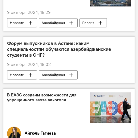
9 октября 2024, 18:29
Новости
Азербайджан
Россия
Политика
Южный Кавказ
США
29-я сессия Конференции сторон Рамочной конвенции ООН по изменению климата
Форум выпускников в Астане: каким
специальностям обучаются азербайджанские
Мария Захарова
МИД России
студенты в СНГ?
9 октября 2024, 18:02
Новости
Азербайджан
Образование
ВУЗ
Молодежь
Астана
Казахстан
Россия
В ЕАЭС созданы возможности для
упрощенного ввоза алкоголя
Россотрудничество
СНГ
Айгюль Тагиева