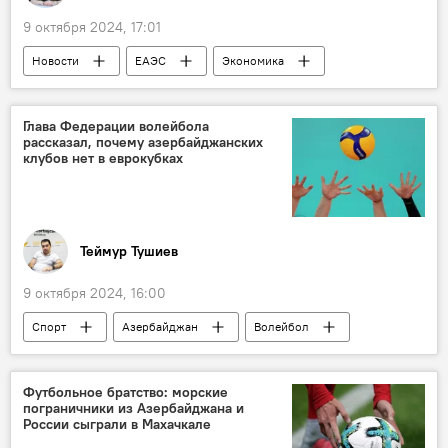
9 октября 2024, 17:01
Новости
ЕАЭС
Экономика
Евразийская экономическая комиссия
Торгово-промышленная палата России
Глава Федерации волейбола
рассказал, почему азербайджанских
Алкоголь
ввоз
клубов нет в еврокубках
Теймур Тушиев
9 октября 2024, 16:00
Спорт
Азербайджан
Волейбол
Жеребьевка
Чемпионат
еврокубковые матчи
Шахин Багиров
Футбольное братство: морские
пограничники из Азербайджана и
Федерация волейбола Азербайджана
России сыграли в Махачкале