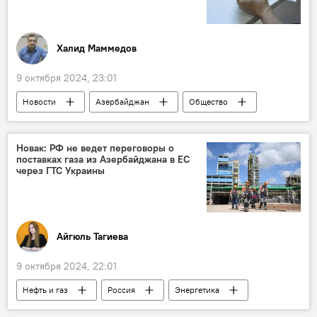
дефицит
нефтегазовая отрасль
Ближний Восток
Халид Маммедов
9 октября 2024, 23:01
Новости
Азербайджан
Общество
Заработная плата
частный сектор
мнение
Вугар Байрамов
Новак: РФ не ведет переговоры о
поставках газа из Азербайджана в ЕС
оплата труда
через ГТС Украины
Айгюль Тагиева
9 октября 2024, 22:01
Нефть и газ
Россия
Энергетика
Азербайджан
Украина
Газ