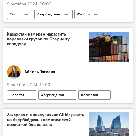
9 октября 2024, 20:00
Спорт
Азербайджан
Футбол
ФК "Нефтчи"
Роман Григорчук
Ариф Асадов
Тренер
Казахстан намерен нарастить
перевозки грузов по Среднему
коридору
Айгюль Тагиева
9 октября 2024, 19:00
Новости
Азербайджан
Казахстан
Каспийское море
Грузоперевозки
Транскаспийский международный транспортный маршрут
Захарова о манипуляциях США: давить
на Азербайджан климатической
Черное море
Логистика
повесткой бесполезно
Контейнеры