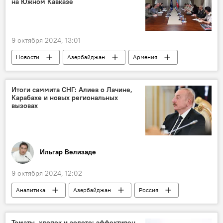
на Южном Кавказе
9 октября 2024, 13:01
Новости
Азербайджан
Армения
НАТО
ЕС
Министерство обороны Азербайджана
Итоги саммита СНГ: Алиев о Лачине,
Карабахе и новых региональных
Граница
Южный Кавказ
вызовах
Ильгар Велизаде
9 октября 2024, 12:02
Аналитика
Азербайджан
Россия
Политика
Ильхам Алиев
Владимир Путин
Президент
Томаты, хлопок и золото: эффективен