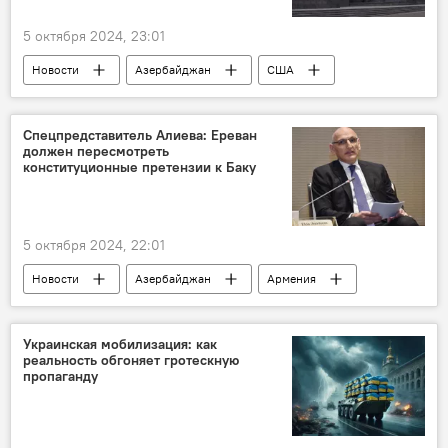
5 октября 2024, 23:01
Новости
Азербайджан
США
Армения
Южный Кавказ
Политика
МИД Азербайджана
Джейхун Байрамов
Спецпредставитель Алиева: Ереван
должен пересмотреть
Госдепартамент США
Энтони Блинкен
конституционные претензии к Баку
Конгресс США
НПО
USAID
5 октября 2024, 22:01
Новости
Азербайджан
Армения
Южный Кавказ
Политика
Эльчин Амирбеков
Конституция
Украинская мобилизация: как
реальность обгоняет гротескную
мирный договор
пропаганду
территориальные претензии