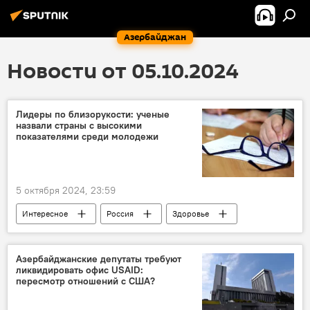
Азербайджан
Новости от 05.10.2024
Лидеры по близорукости: ученые
назвали страны с высокими
показателями среди молодежи
5 октября 2024, 23:59
Интересное
Россия
Здоровье
Болезнь
Зрение
Южная Корея
Япония
Исследование
Азербайджанские депутаты требуют
ликвидировать офис USAID:
пересмотр отношений с США?