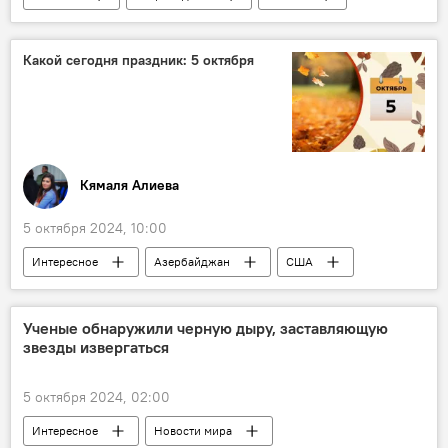
МИД России
Сергей Лавров
Политика
Какой сегодня праздник: 5 октября
замглавы МИД РФ Михаил Галузин
посольство Азербайджана в России
Кямаля Алиева
5 октября 2024, 10:00
Интересное
Азербайджан
США
Голливуд
Кто сегодня родился
Какой сегодня праздник
Лондон
Ученые обнаружили черную дыру, заставляющую
звезды извергаться
Катастрофа
Актер
массовая гибель
5 октября 2024, 02:00
Интересное
Новости мира