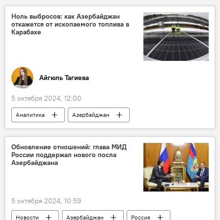
Сергей Рябков
Ядерные испытания
Ноль выбросов: как Азербайджан
откажется от ископаемого топлива в
ДВЗЯИ
Карабахе
Айгюль Тагиева
5 октября 2024, 12:00
Аналитика
Азербайджан
Экономика
энергетика
Министерство энергетики АР
Обновление отношений: глава МИД
России поддержал нового посла
"зеленая" энергия
"зеленая энергетика"
Азербайджана
ВИЭ
Карабах
Восточный Зангезур
5 октября 2024, 10:59
Новости
Азербайджан
Россия