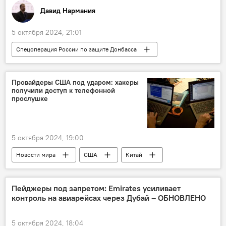
Давид Нармания
5 октября 2024, 21:01
Спецоперация России по защите Донбасса
СВО
ВСУ
Украина
Россия
Мобилизация
Верховная рада Украины
Провайдеры США под ударом: хакеры
получили доступ к телефонной
Угледар
прослушке
5 октября 2024, 19:00
Новости мира
США
Китай
Кибербезопасность
Прослушка
Интернет
Пейджеры под запретом: Emirates усиливает
контроль на авиарейсах через Дубай – ОБНОВЛЕНО
5 октября 2024, 18:04