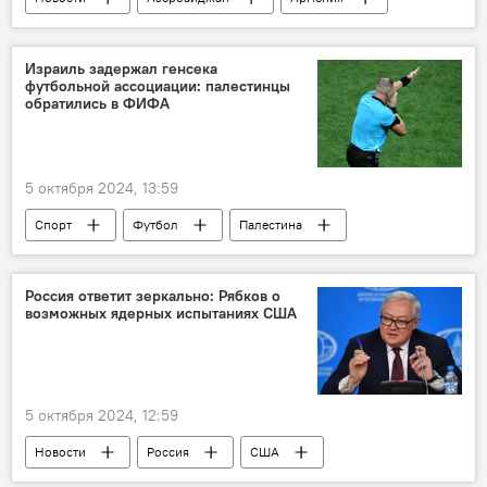
Южный Кавказ
Политика
милитаризация
Израиль задержал генсека
футбольной ассоциации: палестинцы
29-я сессия Конференции сторон Рамочной конвенции ООН по изменению климата
обратились в ФИФА
Айхан Гаджизаде
МИД Азербайджана
Конституция
территориальные претензии
5 октября 2024, 13:59
Спорт
Футбол
Палестина
Газа
Израиль
Конфликт
палестино-израильский конфликт
Россия ответит зеркально: Рябков о
возможных ядерных испытаниях США
Задержание
ФИФА
5 октября 2024, 12:59
Новости
Россия
США
Политика
МИД России