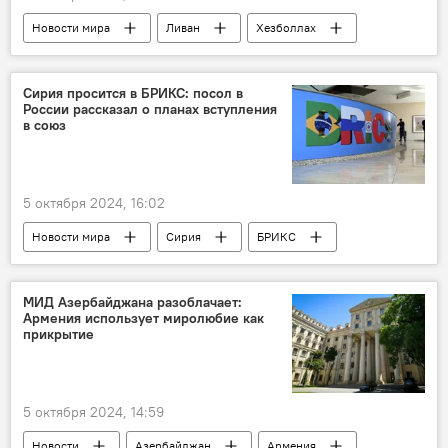
Новости мира
Ливан
Хезболлах
Связь
Теракт
Скорая помощь
Ранение
Иран
Хезболлах
Сирия просится в БРИКС: посол в
России рассказал о планах вступления
Конфликт
Палестина
в союз
5 октября 2024, 16:02
Новости мира
Сирия
БРИКС
Политика
Турция
Реджеп Тайип Эрдоган
Башар Асад
МИД Азербайджана разоблачает:
Армения использует миролюбие как
Саммит
Казань
Россия
прикрытие
5 октября 2024, 14:59
Новости
Азербайджан
Армения