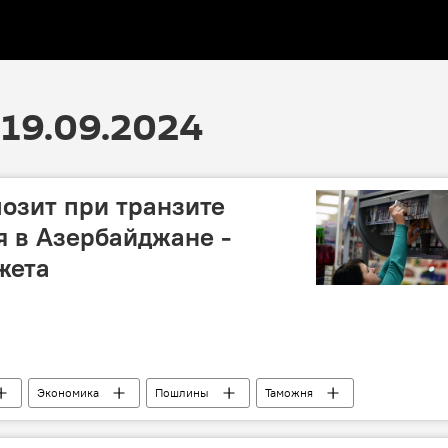
19.09.2024
озит при транзите
я в Азербайджане -
жета
Экономика
Пошлины
Таможня
депозиты
мнение
Вугар Байрамов