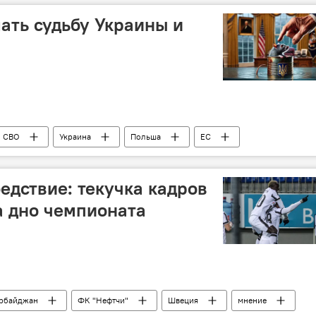
к
взаиморасчеты
Национальная валюта
ать судьбу Украины и
УКОЙЛ
СВО
Украина
Польша
ЕС
Энергетика
Газ
Россия
США
е санкции
Экономика
едствие: текучка кадров
а дно чемпионата
рбайджан
ФК "Нефтчи"
Швеция
мнение