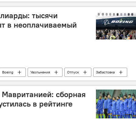
главный тренер
Агасалим Мирджавадов
ллиарды: тысячи
ят в неоплачиваемый
Boeing
Увольнения
Отпуск
Забастовка
 Мавританией: сборная
стилась в рейтинге