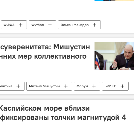
ФИФА
Футбол
Эльхан Мамедов
суверенитета: Мишустин
нних мер коллективного
олитика
Михаил Мишустин
Форум
БРИКС
Каспийском море вблизи
фиксированы толчки магнитудой 4