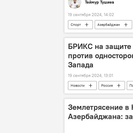
Теймур Тушиев
19 сентября 2024, 14:02
Спорт
Азербайджан
Ассоциация
АФФА
БРИКС на защите 
против односторо
Запада
19 сентября 2024, 13:01
Новости
Россия
П
Глобальный Юг
Запад
Землетрясение в 
Азербайджана: за