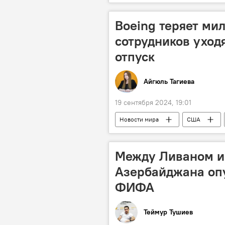
премьер-лига
Адриан Муту
Boeing теряет ми
сотрудников уход
отпуск
Айгюль Тагиева
19 сентября 2024, 19:01
Новости мира
США
Убытки
Между Ливаном и
Азербайджана опу
ФИФА
Теймур Тушиев