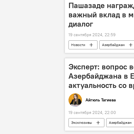
эксперт Халид Керимли
Пашазаде награж
важный вклад в 
диалог
19 сентября 2024, 22:59
Новости
Азербайджан
Православие
Русская право
Председатель Управления мусульман
Эксперт: вопрос 
межрелигиозный диалог
Азербайджана в 
актуальность со 
Айгюль Тагиева
19 сентября 2024, 22:00
Эксклюзивы
Азербайджан
Товарооборот
Коридор "Се