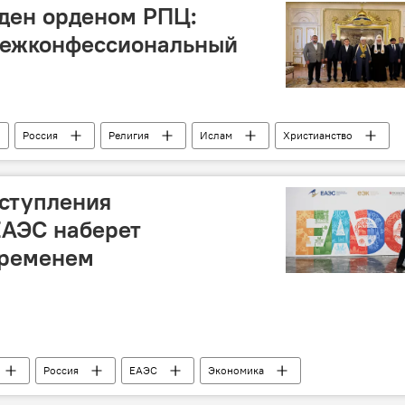
ден орденом РПЦ:
межконфессиональный
Россия
Религия
Ислам
Христианство
славная церковь
Патриарх Московский и Всея Руси Кирилл
 Кавказа (УМК) шейхульислам Аллахшукюр Пашазаде
Орден
вступления
ЕАЭС наберет
временем
Россия
ЕАЭС
Экономика
вер-Юг"
Южный Кавказ
мнение