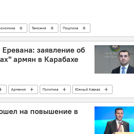
кономика
Таможня
Пошлина
ческие лица
Евразийская экономическая комиссия
 Еревана: заявление об
ках" армян в Карабахе
Армения
Политика
Южный Кавказ
а
Айхан Гаджизаде
ошел на повышение в