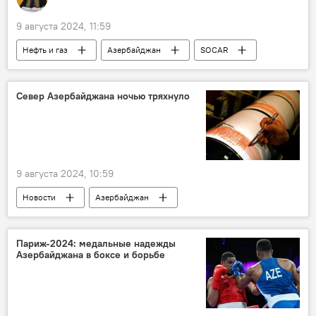
9 августа 2024, 11:59
Нефть и газ
Азербайджан
SOCAR
Fitch Ratings
Прогноз
Долгосрочные рейтинги дефолта эмитента
Север Азербайджана ночью тряхнуло
Финансы
Добыча нефти
Капитал
9 августа 2024, 10:59
Новости
Азербайджан
Землетрясение
Общество
Губинский район
Сейсмология
Париж-2024: медальные надежды
Азербайджана в боксе и борьбе
НАНА