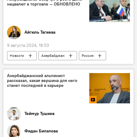
дизельное топливо
нацвалют в торговле — ОБНОВЛЕНО
Евразийская экономическая комиссия
Экономика
Айгюль Тагиева
9 августа 2024, 18:53
Новости
Азербайджан
Россия
Экономика
Шахин Мустафаев
Алексей Оверчук
Товарооборот
Азербайджанский альпинист
рассказал, какая вершина для него
Инвестиции
Коридор "Север-Юг"
станет последней в карьере
Транспорт
Сельское хозяйство
Гуманитарное сотрудничество
Русский язык
Промышленность
Теймур Тушиев
Фидан Билалова