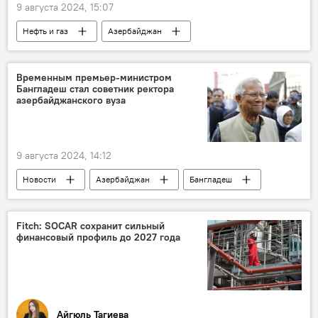
9 августа 2024, 15:07
Нефть и газ
Азербайджан
Экономика
Министерство энергетики АР
Добыча нефти
АЧГ
Шахдениз
Временным премьер-министром
Бангладеш стал советник ректора
месторождение "Абшерон"
Европа
азербайджанского вуза
Турция
9 августа 2024, 14:12
Новости
Азербайджан
Бангладеш
Политика
Нобелевская премия
Правительство
Премьер-министр
Fitch: SOCAR сохранит сильный
финансовый профиль до 2027 года
Акции протеста
Айгюль Тагиева