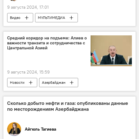
9 августа 2024, 17:01
Видео
МУЛЬТИМЕДИА
альпинист Исрафил Ашурлы
альпинизм
Азербайджан
Пакистан
Горы
Средний коридор на подъеме: Алиев о
важности транзита и сотрудничества с
Интервью
Центральной Азией
9 августа 2024, 15:59
Новости
Азербайджан
Центральная Азия
Средний коридор
учения
Казахстан
Кыргызстан
Сколько добыто нефти и газа: опубликованы данные
по месторождениям Азербайджана
Узбекистан
Инвестиции
Транспорт
Транзит
Карабах
Ильхам Алиев
Айгюль Тагиева
Президент