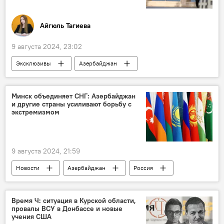
Айгюль Тагиева
9 августа 2024, 23:02
Эксклюзивы
Азербайджан
Каспийское море
Россия
Казахстан
Астрахань
Экономика
Минск объединяет СНГ: Азербайджан
и другие страны усиливают борьбу с
Экология
экстремизмом
Тегеранская конвенция по защите морской среды Каспия
особая экономическая зона
Безопасность
9 августа 2024, 21:59
Коридор "Север-Юг"
Порт
Новости
Азербайджан
Россия
Средний коридор
Алят
Беларусь
Минск
СНГ
судоходство
Актау
Южный Кавказ
МВД
Борьба с терроризмом
Центральная Азия
Время Ч: ситуация в Курской области,
провалы ВСУ в Донбассе и новые
Борьба с экстремизмом
Наркотики
учения США