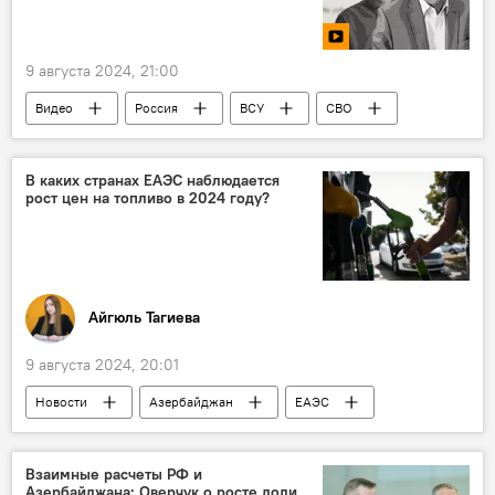
Операция
Розыск
Киберпреступность
9 августа 2024, 21:00
Видео
Россия
ВСУ
СВО
Запад
Украина
США
учения
Румыния
Курская область
В каких странах ЕАЭС наблюдается
рост цен на топливо в 2024 году?
Айгюль Тагиева
9 августа 2024, 20:01
Новости
Азербайджан
ЕАЭС
Россия
Беларусь
Кыргызстан
Казахстан
Цены
Бензин
Взаимные расчеты РФ и
Азербайджана: Оверчук о росте доли