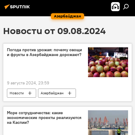
Азербайджан
Новости от 09.08.2024
Погода против урожая: почему овощи
и фрукты в Азербайджане дорожают?
9 августа 2024, 23:59
Новости
Азербайджан
Сельское хозяйство
мнение
Цены
Лето
непогода
Экономика
Море сотрудничества: какие
экономические проекты реализуются
на Каспии?