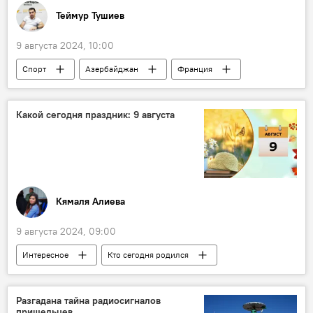
Теймур Тушиев
9 августа 2024, 10:00
Спорт
Азербайджан
Франция
Париж
Париж
Олимпиада-2024
Бокс
Альфонсо Домингес
Медаль
Какой сегодня праздник: 9 августа
Гимнастика
Вольная борьба
Художественная гимнастика
Кямаля Алиева
9 августа 2024, 09:00
Интересное
Кто сегодня родился
Какой сегодня праздник
Азербайджан
Россия
Влад Лисовец
Стилист
Разгадана тайна радиосигналов
пришельцев