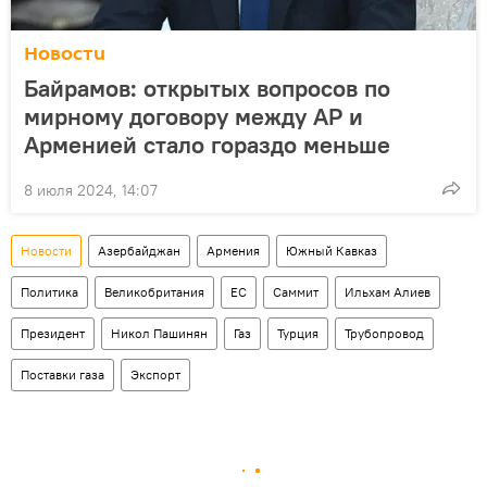
Новости
Байрамов: открытых вопросов по
мирному договору между АР и
Арменией стало гораздо меньше
8 июля 2024, 14:07
Новости
Азербайджан
Армения
Южный Кавказ
Политика
Великобритания
ЕС
Саммит
Ильхам Алиев
Президент
Никол Пашинян
Газ
Турция
Трубопровод
Поставки газа
Экспорт