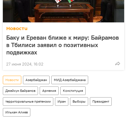
Новости
Баку и Ереван ближе к миру: Байрамов
в Тбилиси заявил о позитивных
подвижках
27 июня 2024, 16:02
Новости
Азербайджан
МИД Азербайджана
Джейхун Байрамов
Армения
Конституция
территориальные претензии
Иран
Выборы
Президент
Ильхам Алиев