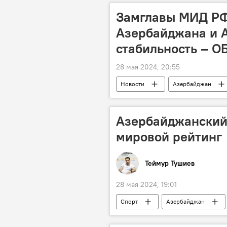
Замглавы МИД РФ
Азербайджана и 
стабильность – 
28 мая 2024, 20:55
Новости
Азербайджан
Али Асадов
МИД Азербайд
Политика
делимитация
Азербайджанский
Никол Пашинян
село Киран
мировой рейтинг
Теймур Тушиев
28 мая 2024, 19:01
Спорт
Азербайджан
Международная федерация дзюдо (IJ