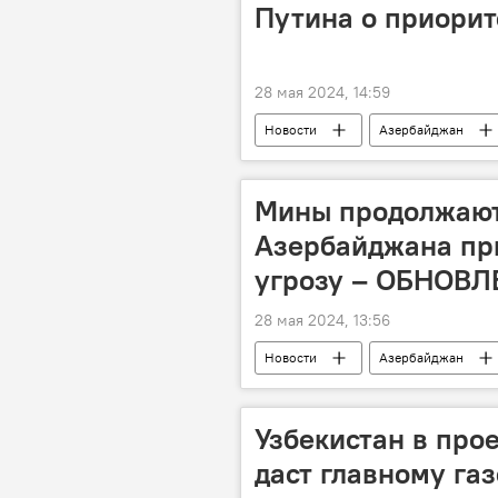
Путина о приорит
28 мая 2024, 14:59
Новости
Азербайджан
Каспийское море
Иран
Центральная Азия
Мины продолжают
Азербайджана пр
угрозу – ОБНОВ
28 мая 2024, 13:56
Новости
Азербайджан
Мина
противопехотная мин
Национальное агентство по очистке
Узбекистан в прое
даст главному га