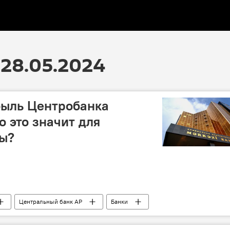
28.05.2024
быль Центробанка
о это значит для
ны?
Центральный банк АР
Банки
нение
Прибыль
Министерство финансов АР