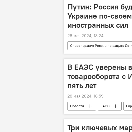
Олимпийские игры
Рейтинг
Путин: Россия буд
Украине по-своем
иностранных сил
28 мая 2024, 18:24
Спецоперация России по защите Дон
Польша
Конфликт
В ЕАЭС уверены в
товарооборота с 
пять лет
28 мая 2024, 16:59
Новости
ЕАЭС
Евр
Иран
Россия
Торг
Три ключевых ма