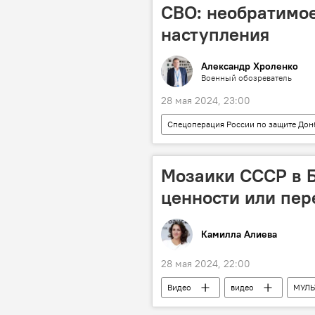
кредитный портфель
СВО: необратимое
наступления
Александр Хроленко
Военный обозреватель
28 мая 2024, 23:00
Спецоперация России по защите Дон
Вооружение
США
Ракеты
боевая авиация
Мозаики СССР в 
ценности или пер
Камилла Алиева
28 мая 2024, 22:00
Видео
видео
МУЛ
Баку
СССР