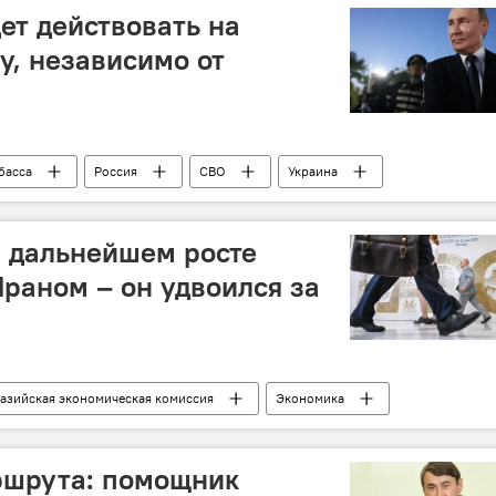
Зелим Коцоев
Хидаят Гейдаров
ет действовать на
у, независимо от
басса
Россия
СВО
Украина
Политика
Владимир Путин
Наемники
 дальнейшем росте
Ираном – он удвоился за
азийская экономическая комиссия
Экономика
овля
Товарооборот
Соглашение
ршрута: помощник