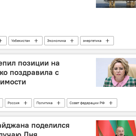
Узбекистан
Экономика
энергетика
из"
Узбекнефтегаз
SOCAR
епил позиции на
ко поздравила с
симости
Россия
Политика
Совет федерации РФ
и Меджлис
День независимости
Сахиба Гафарова
айджана поделился
лучаю Дня