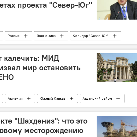
етах проекта "Север-Юг"
Россия
Экономика
Коридор "Север-Юг"
МТК
Глобальный Юг
Торговля
 калечить: МИД
извал мир остановить
ЛЕНО
Армения
Южный Кавказ
Агдамский район
а
МВД АР
 от мин территорий АР (ANAMA)
кте "Шахдениз": что это
зовому месторождению