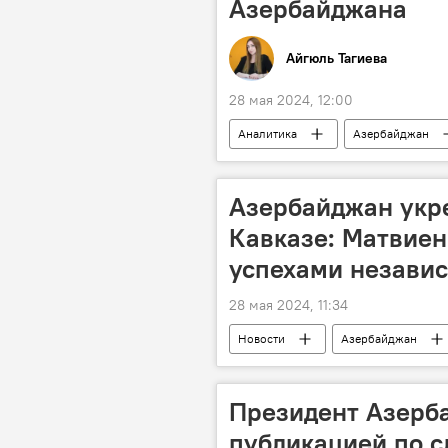
Азербайджана
Айгюль Тагиева
28 мая 2024, 12:00
Аналитика
Азербайджан
Газ
месторождение "Шахден
Азербайджан укр
Кавказе: Матвиен
успехами незави
28 мая 2024, 11:34
Новости
Азербайджан
Валентина Матвиенко
Милл
Президент Азерб
публикацией по с