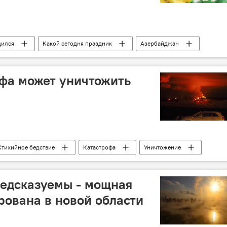
дился
Какой сегодня праздник
Азербайджан
АДР
Красная площадь
Москва
фа может уничтожить
Стихийное бедствие
Катастрофа
Уничтожение
редсказуемы - мощная
ована в новой области