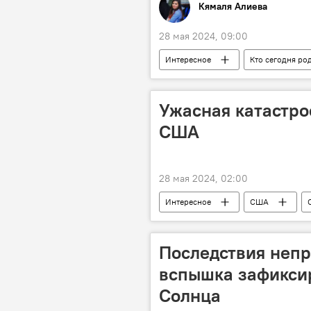
Кямаля Алиева
28 мая 2024, 09:00
Интересное
Кто сегодня ро
Общество
Россия
Ужасная катастро
США
28 мая 2024, 02:00
Интересное
США
Земля
Вулкан
Последствия неп
вспышка зафиксир
Солнца