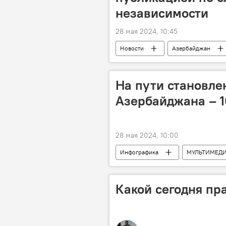
независимости
28 мая 2024, 10:45
Новости
Азербайджан
Общество
Праздник
На пути становле
Азербайджана – 1
28 мая 2024, 10:00
Инфографика
МУЛЬТИМЕД
День независимости
Событи
Азербайджанская Демократическая Р
Какой сегодня пр