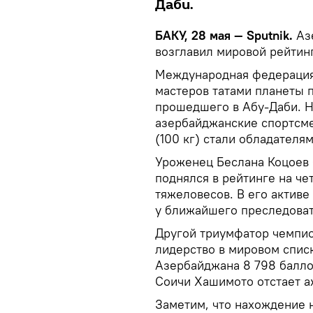
Даби.
БАКУ, 28 мая — Sputnik.
Аз
возглавил мировой рейтин
Международная федерация 
мастеров татами планеты 
прошедшего в Абу-Даби. Н
азербайджанские спортсме
(100 кг) стали обладателя
Уроженец Беслана Коцоев 
поднялся в рейтинге на че
тяжеловесов. В его активе 
у ближайшего преследоват
Другой триумфатор чемпио
лидерство в мировом списк
Азербайджана 8 798 балло
Соичи Хашимото отстает аж
Заметим, что нахождение 