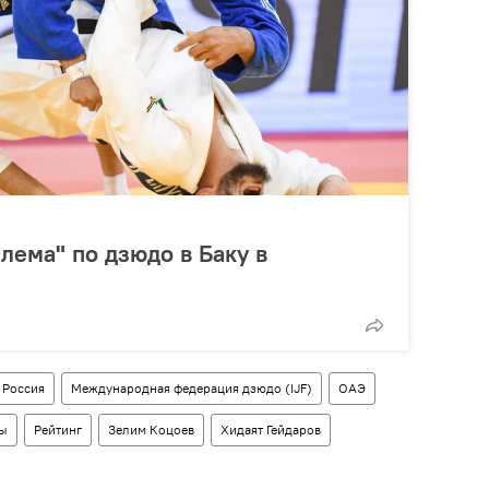
лема" по дзюдо в Баку в
Россия
Международная федерация дзюдо (IJF)
ОАЭ
ры
Рейтинг
Зелим Коцоев
Хидаят Гейдаров