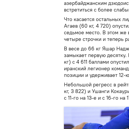
азербайджанским дзюдоис
встретиться с более слабы
Что касается остальных л
Агаев (60 кг, 4 720) опуст
седьмое место. В этом же 
четыре строчки и теперь р
В весе до 66 кг Яшар Надж
замыкает первую десятку.
кг) с 4 611 баллами опусти
иранский легионер команд
позиции и удерживает 12-ю
Небольшой регресс в рейт
кг, 3 822) и Ушанги Кокаур
с 11-го на 13-е и с 16-го н