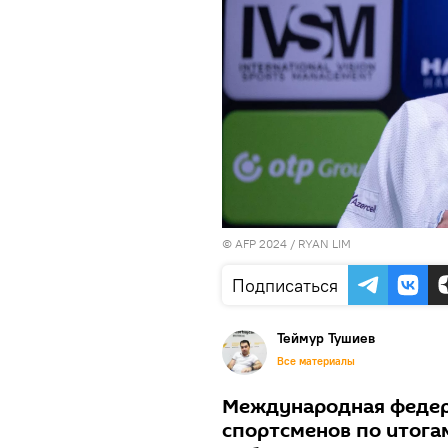
© AFP 2024 / RYAN LIM
Подписаться
Теймур Тушиев
Все материалы
Международная федер
спортсменов по итога