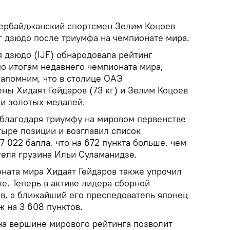
ербайджанский спортсмен Зелим Коцоев
г дзюдо после триумфа на чемпионате мира.
дзюдо (IJF) обнародовала рейтинг
по итогам недавнего чемпионата мира,
апомним, что в столице ОАЭ
ны Хидаят Гейдаров (73 кг) и Зелим Коцоев
ми золотых медалей.
благодаря триумфу на мировом первенстве
тыре позиции и возглавил список
7 022 балла, что на 672 пункта больше, чем
еля грузина Ильи Суламанидзе.
ната мира Хидаят Гейдаров также упрочил
е. Теперь в активе лидера сборной
в, а ближайший его преследователь японец
 на 3 608 пунктов.
на вершине мирового рейтинга позволит