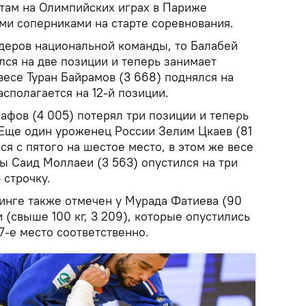
там на Олимпийских играх в Париже
ми соперниками на старте соревнования.
идеров национальной команды, то Балабей
ился на две позиции и теперь занимает
весе Туран Байрамов (3 668) поднялся на
асполагается на 12-й позиции.
афов (4 005) потерял три позиции и теперь
 Еще один уроженец России Зелим Цкаев (81
лся с пятого на шестое место, в этом же весе
ы Саид Моллаеи (3 563) опустился на три
 строчку.
инге также отмечен у Мурада Фатиева (90
и (свыше 100 кг, 3 209), которые опустились
а 17-е место соответственно.