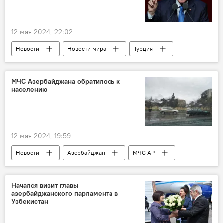
12 мая 2024, 22:02
Новости
Новости мира
Турция
Реджеп Тайип Эрдоган
Греция
Израиль
палестино-израильский конфликт
МЧС Азербайджана обратилось к
населению
Биньямин Нетаньяху
сектор Газа
Палестина
12 мая 2024, 19:59
Новости
Азербайджан
МЧС АР
МЧС Азербайджана
Бюро гидрометеорологических прогнозов Национального департамента гидрометеорологии Минэкологии и природных ресурсов Азербайджана
Начался визит главы
азербайджанского парламента в
Дождь
Ветер
Сель
Узбекистан
паводок
непогода