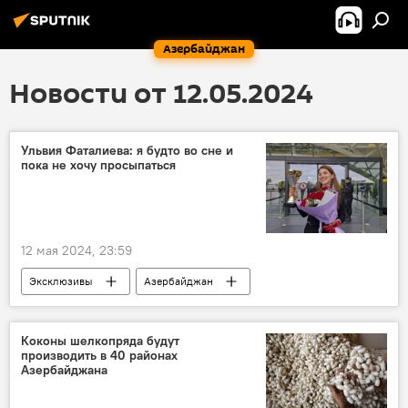
Азербайджан
Новости от 12.05.2024
Ульвия Фаталиева: я будто во сне и
пока не хочу просыпаться
12 мая 2024, 23:59
Эксклюзивы
Азербайджан
Федерация шахмат Азербайджана
Шахматы
Шахматисты
Чемпионат Европы
Коконы шелкопряда будут
производить в 40 районах
Азербайджана