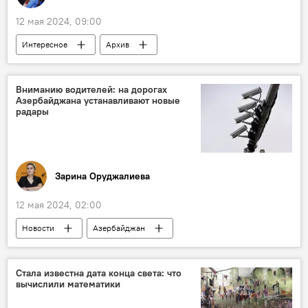
12 мая 2024, 09:00
Интересное
Архив
Какой сегодня праздник
Кто сегодня родился
Азербайджан
Вниманию водителей: на дорогах
Азербайджана устанавливают новые
Аяз Муталибов
Верховный суд АР
радары
Бишкекский протокол - соглашение о прекращении огня между Арменией и Азербайджаном
вступление в силу
Зарина Оруджалиева
12 мая 2024, 02:00
Новости
Азербайджан
Главное управление государственной дорожной полиции МВД Азербайджана
радар
Дороги
Установка
Стала известна дата конца света: что
вычислили математики
Превышение скорости
Нарушители