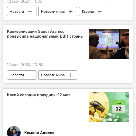
12 мая 2024, 11:30
Новости
Новости мира
Европа
Польша
Варшава
пожар
Экологическая катастрофа
Капитализация Saudi Aramco
превысила национальный ВВП страны
12 мая 2024, 10:30
Новости
Новости мира
Саудовская Аравия
Saudi Aramco
нефтяная компания
Показатели ВВП
Какой сегодня праздник: 12 мая
капитализация
G-20
Кямаля Алиева