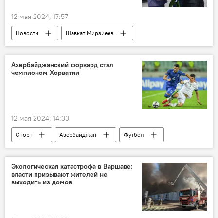
12 мая 2024, 17:57
Новости
Шавкат Мирзиеев
Азербайджан
Милли Меджлис АР
Сахиба Гафарова
Самарканд
Азербайджанский форвард стал
чемпионом Хорватии
Форум
ООН
12 мая 2024, 14:33
Спорт
Азербайджан
Футбол
Сборная Азербайджана по футболу
форвард
Махир Эмрели
Хорватия
Экологическая катастрофа в Варшаве:
власти призывают жителей не
выходить из домов