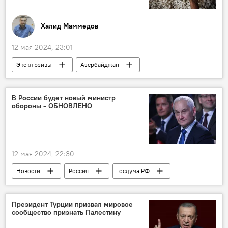
Халид Маммедов
12 мая 2024, 23:01
Эксклюзивы
Азербайджан
Нахчыван
Сельское хозяйство
Шелководство
коконоводство
В России будет новый министр
обороны - ОБНОВЛЕНО
госпрограмма
12 мая 2024, 22:30
Новости
Россия
Госдума РФ
Вячеслав Володин
Михаил Мишустин
Владимир Путин
Новое правительство
Президент Турции призвал мировое
сообщество признать Палестину
Правительство РФ
кандидаты