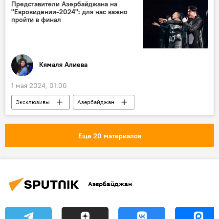
массовая гибель
Вселенная
Представители Азербайджана на
"Евровидении-2024": для нас важно
гамма-лучи
Ученые
пройти в финал
Кямаля Алиева
1 мая 2024, 01:00
Эксклюзивы
Азербайджан
Общество
"Евровидение-2024"
певец Fahree (Фахри Исмаилов)
Еще 20 материалов
Илькин Довлатов
Интервью
Азербайджан