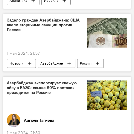
Аналитика
Израиль
Ближний Восток
США
Создание системы противоракетной обороны
Задело граждан Азербайджана: США
ввели вторичные санкции против
Patriot
сектор Газа
Палестина
России
Конфликт
"Железный купол"
1 мая 2024, 21:57
Новости
Азербайджан
Россия
США
Министерство финансов
Санкции
ВПК
Азербайджан экспортирует свежую
айву в ЕАЭС: свыше 90% поставок
Министерство обороны РФ
приходится на Россию
Айгюль Тагиева
1 мая 2024, 21:30