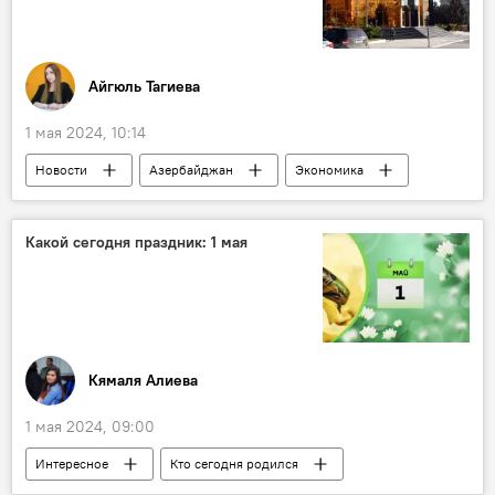
Баку
"зеленая энергетика"
ВИЭ
Южный Кавказ
Конфронтация
Политика
Айгюль Тагиева
1 мая 2024, 10:14
Новости
Азербайджан
Экономика
Центральный банк
Инфляция
Прогноз
Учетная ставка
Какой сегодня праздник: 1 мая
продуктовая дефляция
Кямаля Алиева
1 мая 2024, 09:00
Интересное
Кто сегодня родился