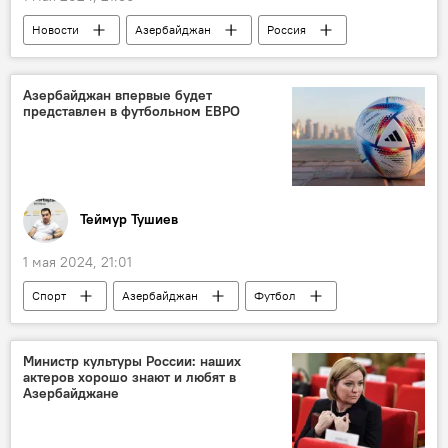
Новости
Азербайджан
Россия
Сельское хозяйство
Экономика
Экспорт
ЕАЭС
айва
Азербайджан впервые будет
представлен в футбольном ЕВРО
Теймур Тушиев
1 мая 2024, 21:01
Спорт
Азербайджан
Футбол
Чемпионат Европы
УЕФА
ЕВРО-2024
Министр культуры России: наших
актеров хорошо знают и любят в
Азербайджане