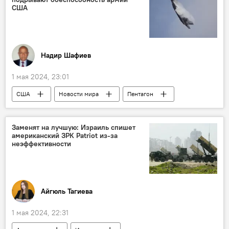
организатор цирковых программ Бакинского государственного цирка Аллахверди Исрафилов
США
Гянджа
Надир Шафиев
1 мая 2024, 23:01
США
Новости мира
Пентагон
ВВС
боевая авиация
морская пехота
Конгресс США
Заменят на лучшую: Израиль спишет
американский ЗРК Patriot из-за
F-35
F-16
неэффективности
Айгюль Тагиева
1 мая 2024, 22:31