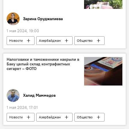
Зарина Оруджалиева
1 мая 2024, 19:00
Новости
Азербайджан
Общество
Еда
Объекты общепита
Рейтинг
Агентство продовольственной безопасности АР
Налоговики и таможенники накрыли в
Баку целый склад контрафактных
сигарет – ФОТО
Халид Маммедов
1 мая 2024, 17:01
Новости
Азербайджан
Общество
налог
Табачные изделия