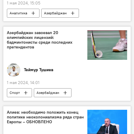
1 мая 2024, 15:05
Аналитика
Азербайджан
Энергетика
Экономика
Газ
Россия
мнение
Ильхам Шабан
Азербайджан завоевал 20
олимпийских лицензий:
Импорт
ЕС
параллельный импорт
бадминтонисты среди последних
претендентов
Теймур Тушиев
1 мая 2024, 14:01
Спорт
Азербайджан
Олимпийские игры
бадминтон
Лицензия
Дзюдо
Алиев: необходимо положить конец
политике неоколониализма ряда стран
Греко-римская борьба
Европы – ОБНОВЛЕНО