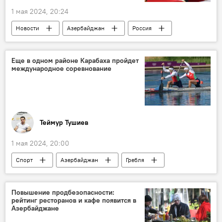
1 мая 2024, 20:24
Новости
Азербайджан
Россия
Культура
Министерство культуры АР
Министерство культуры РФ
Еще в одном районе Карабаха пройдет
международное соревнование
Сотрудничество
Музей
Кинематограф
Баку
Теймур Тушиев
1 мая 2024, 20:00
Спорт
Азербайджан
Гребля
Карабах
Суговушан
Национальная федерация гребли Азербайджана (AMAF)
Повышение продбезопасности:
рейтинг ресторанов и кафе появится в
регата
Азербайджане