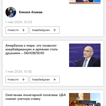
Кямаля Алиева
1 мая 2024, 12:03
Новости
Азербайджан
Межкультурный диалог
"Бакинский процесс"
Глобальный форум
Амирбеков о мире: это позволит
азербайджанцам и армянам стать
Баку
Бакинский Конгресс-центр
друзьями – ОБНОВЛЕНО
Ильхам Алиев
История
Армения
Южный Кавказ
мирный договор
1 мая 2024, 10:42
Нормализация отношений
Европа
Новости
Азербайджан
Неоколониализм
Франция
представитель президента Азербайджанской Республики по особым поручениям Эльчин Амирбеков
Армения
мирный договор
Смягчение монетарной политики: ЦБА
снизил учетную ставку
29-я сессия Конференции сторон Рамочной конвенции ООН по изменению климата