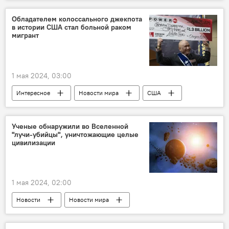
Какой сегодня праздник
Азербайджан
ВОВ
Победа
Англия
Обладателем колоссального джекпота
в истории США стал больной раком
Франция
мигрант
1 мая 2024, 03:00
Интересное
Новости мира
США
лотерея
выигрыш
Мигрант
Лаос
Ученые обнаружили во Вселенной
"лучи-убийцы", уничтожающие целые
цивилизации
1 мая 2024, 02:00
Новости
Новости мира
Великобритания
цивилизация