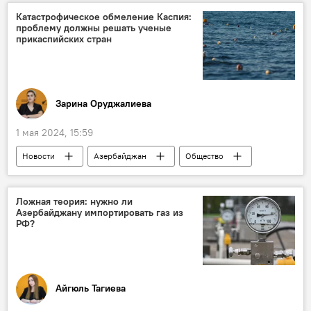
Государственная налоговая служба
Катастрофическое обмеление Каспия:
проблему должны решать ученые
Государственный таможенный комитет (ГТК)
прикаспийских стран
Баку
Абшерон
Гарадагский район
Зарина Оруджалиева
1 мая 2024, 15:59
Новости
Азербайджан
Общество
Каспийское море
Обмеление
Наука
Нидерланды
Уровень воды
Ложная теория: нужно ли
Азербайджану импортировать газ из
РФ?
Айгюль Тагиева