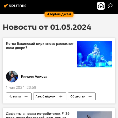
Азербайджан
Новости от 01.05.2024
Когда Бакинский цирк вновь распахнет
свои двери?
Кямаля Алиева
1 мая 2024, 23:59
Новости
Азербайджан
Общество
Цирк
МЧС Азербайджана
Проверка
Дефекты в новых истребителях F-35
подрывают боеспособность армии