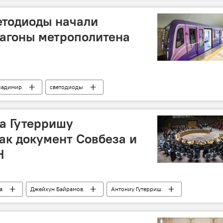
етодиоды начали
вагоны метрополитена
ладимир
светодиоды
Вагоны
Установка
а Гутерришу
ак документ Совбеза и
Н
а
Джейхун Байрамов
Антониу Гутерриш
документ