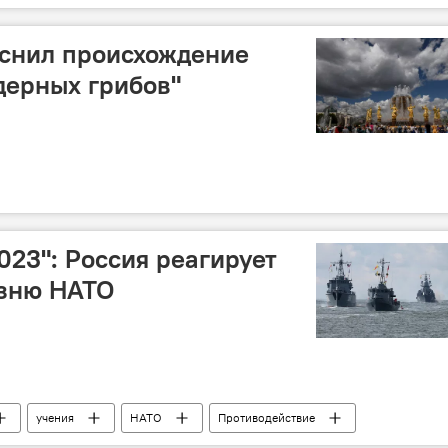
яснил происхождение
ядерных грибов"
ологии и мониторингу окружающей среды (Росгидромет)
023": Россия реагирует
озню НАТО
учения
НАТО
Противодействие