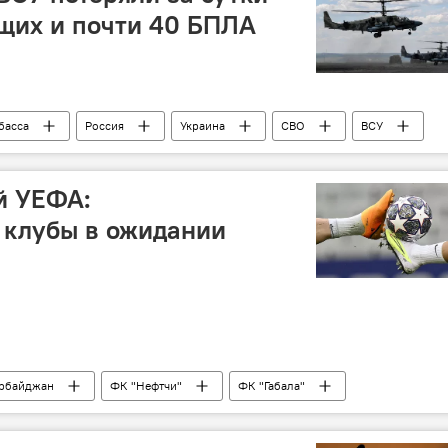
щих и почти 40 БПЛА
басса
Россия
Украина
СВО
ВСУ
ЛА
Артиллерия
й УЕФА:
 клубы в ожидании
рбайджан
ФК "Нефтчи"
ФК "Габала"
ций УЕФА