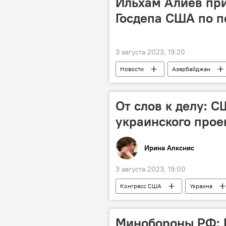
Ильхам Алиев при
Госдепа США по п
3 августа 2023, 19:20
Новости
Азербайджан
советник Госдепа США по переговора
мирный договор
От слов к делу: 
украинского прое
Ирина Алкснис
3 августа 2023, 19:00
Конгресс США
Украина
Политика
Колумнисты
Минобороны РФ: В