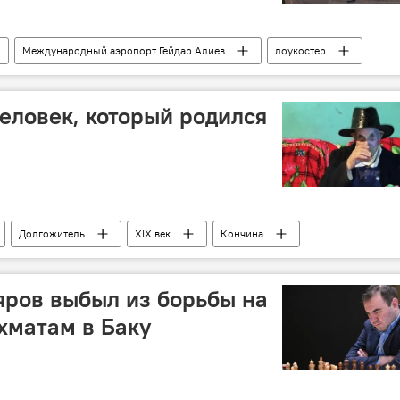
Международный аэропорт Гейдар Алиев
лоукостер
еловек, который родился
Долгожитель
XIX век
Кончина
ров выбыл из борьбы на
хматам в Баку