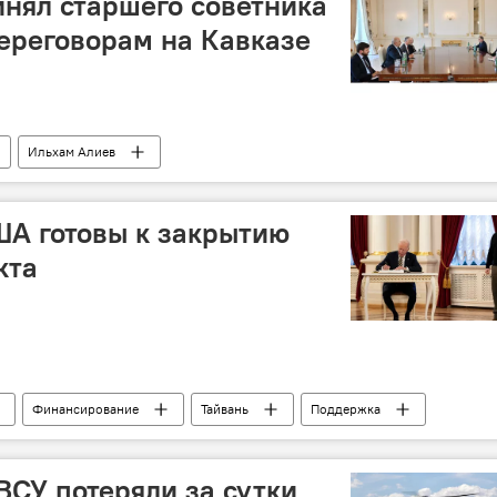
нял старшего советника
ереговорам на Кавказе
Ильхам Алиев
м на Кавказе Луи Боно
Встреча
Армения
США готовы к закрытию
кта
Финансирование
Тайвань
Поддержка
СУ потеряли за сутки