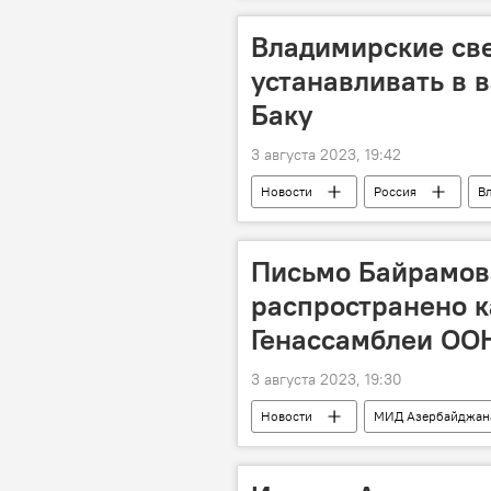
Владимирские св
устанавливать в 
Баку
3 августа 2023, 19:42
Новости
Россия
В
ЗАО "Бакинский метрополитен"
Письмо Байрамов
распространено к
Генассамблеи ОО
3 августа 2023, 19:30
Новости
МИД Азербайджан
Письмо
Совбез ООН