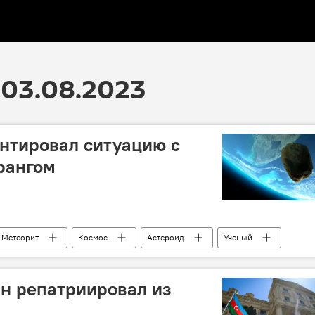
03.08.2023
нтировал ситуацию с
рангом
Метеорит
Космос
Астероид
Ученый
н репатриировал из