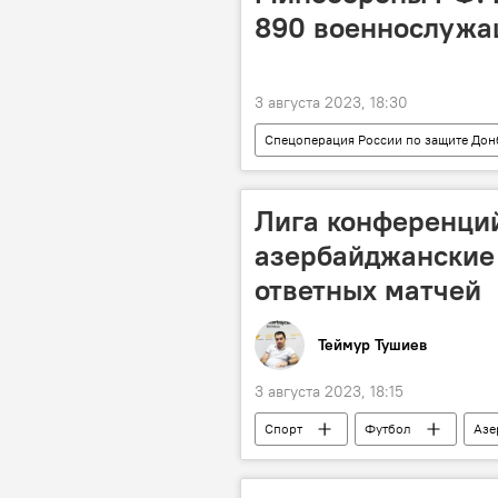
890 военнослужа
3 августа 2023, 18:30
Спецоперация России по защите Дон
Министерство обороны
БП
Лига конференци
азербайджанские
ответных матчей
Теймур Тушиев
3 августа 2023, 18:15
Спорт
Футбол
Азе
ФК "Сабах"
Лига конферен