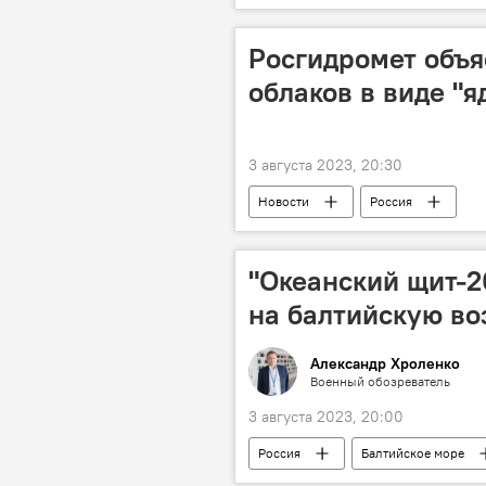
Россия
США
Росгидромет объ
облаков в виде "
3 августа 2023, 20:30
Новости
Россия
Федеральная служба по гидрометеор
Облака
стратосфера
"Океанский щит-2
на балтийскую в
Александр Хроленко
Военный обозреватель
3 августа 2023, 20:00
Россия
Балтийское море
Политика
Колумнисты