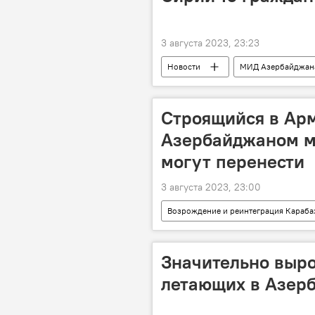
3 августа 2023, 23:23
Новости
МИД Азербайджан
Турция
Строящийся в Арм
Азербайджаном м
могут перенести
3 августа 2023, 23:00
Возрождение и реинтеграция Караба
Нахчыванская Автономная Республи
Перенос
Значительно выро
летающих в Азер