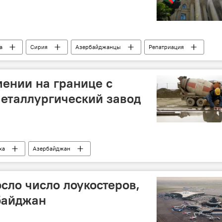
а
Сирия
Азербайджанцы
Репатриация
ении на границе с
еталлургический завод
ха
Азербайджан
ка
Армения
Завод
Строительство
сло число лоукостеров,
байджан