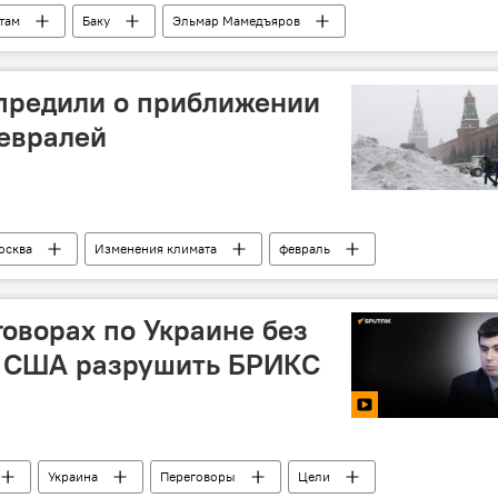
там
Баку
Эльмар Мамедъяров
предили о приближении
февралей
осква
Изменения климата
февраль
ение
говорах по Украине без
е США разрушить БРИКС
Украина
Переговоры
Цели