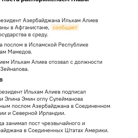
езидент Азербайджана Ильхам Алиев
раны в Афганистане,
сообщает
сударства в среду.
а послом в Исламской Республике
хам Мамедов.
ием Ильхам Алиев отозвал с должности
 Зейналова.
в
президент Ильхам Алиев подписал
и Элина Эмин оглу Сулейманова
ным послом Азербайджана в Соединенном
ии и Северной Ирландии.
да занимал пост чрезвычайного и
байджана в Соединенных Штатах Америки.