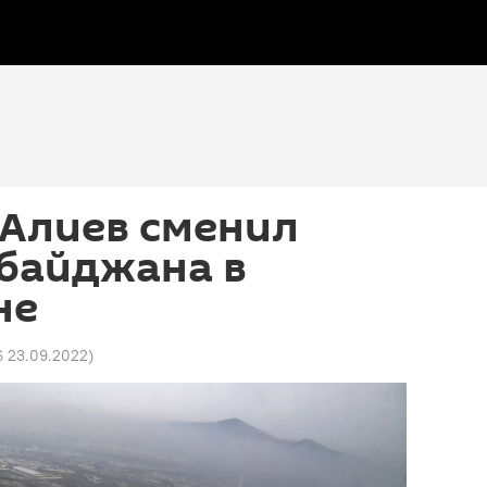
 Алиев сменил
рбайджана в
не
6 23.09.2022
)