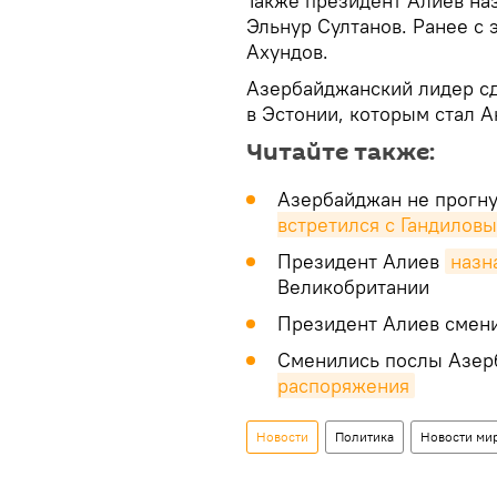
Также президент Алиев наз
Эльнур Султанов. Ранее с
Ахундов.
Азербайджанский лидер сд
в Эстонии, которым стал 
Читайте также:
Азербайджан не прогну
встретился с Гандилов
Президент Алиев
назн
Великобритании
Президент Алиев смен
Сменились послы Азерб
распоряжения
Новости
Политика
Новости ми