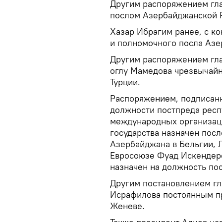
Другим распоряжением гла
послом Азербайджанской 
Хазар Ибрагим ранее, с ко
и полномочного посла Азе
Другим распоряжением гла
оглу Мамедова чрезвычай
Турции.
Распоряжением, подписанн
должности постпреда респ
международных организаци
государства назначен посл
Азербайджана в Бельгии, 
Евросоюзе Фуад Искендеро
назначен на должность по
Другим постановлением гла
Исрафилова постоянным п
Женеве.