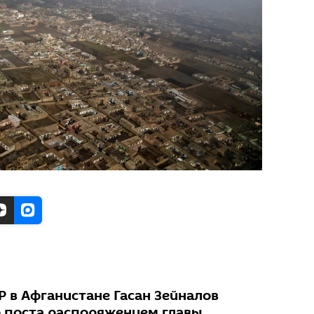
 в Афганистане Гасан Зейналов
о поста распоряжением главы