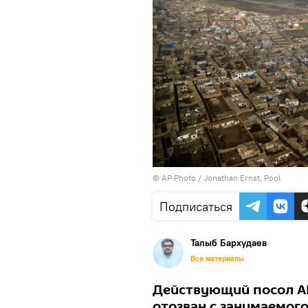
© AP Photo / Jonathan Ernst, Pool
Подписаться
Талыб Бархудаев
Все материалы
Действующий посол АР
отозван с занимаемог