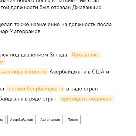
начил нового посла в Латвию - им стал
 этой должности был отозван Джаваншир
елал также назначение на должность посла
Анар Магеррамов.
лся под давлением Запада:
Лукашенко 
ым
ачил новых послов
Азербайджана в США и
ил
послов Азербайджана
в ряде стран
айджана в ряде стран,
президент подписал 
ра
Азербайджан
Афганистан
Посол