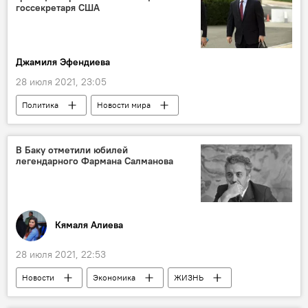
Лига чемпионов
МУЛЬТИМЕДИА
госсекретаря США
Фото
Джамиля Эфендиева
28 июля 2021, 23:05
Политика
Новости мира
Азербайджан
Новости
Госсекретарь США
Джейхун Байрамов
В Баку отметили юбилей
легендарного Фармана Салманова
Кямаля Алиева
28 июля 2021, 22:53
Новости
Экономика
ЖИЗНЬ
Азербайджан
Россия