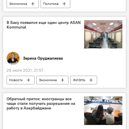
Экономика
Политика
Азербайджан
Новости мира
Европа
Нефть и газ
В Баку появился еще один центр ASAN
Kommunal
Зарина Оруджалиева
28 июля 2021, 21:57
Новости
Экономика
ЖИЗНЬ
Азербайджан
ASAN Kommunal
Баку
Обратный приток: иностранцы все
чаще стали получать разрешения на
работу в Азербайджане