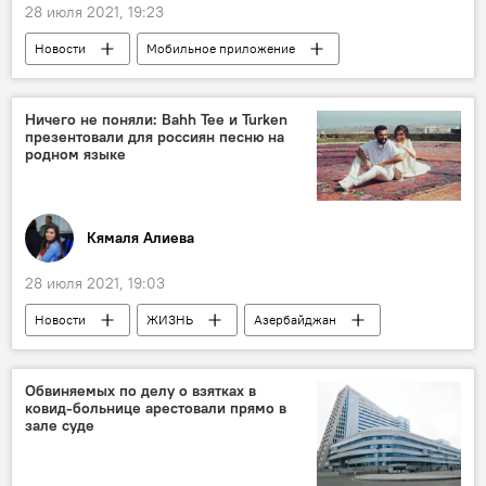
28 июля 2021, 19:23
Новости
Мобильное приложение
AZAL
ЗАО "Азербайджанские Авиалинии" (AZAL)
Ничего не поняли: Bahh Tee и Turken
презентовали для россиян песню на
родном языке
Кямаля Алиева
28 июля 2021, 19:03
Новости
ЖИЗНЬ
Азербайджан
Россия
Bahh Tee
певцы
песня
Азербайджанский язык
Обвиняемых по делу о взятках в
ковид-больнице арестовали прямо в
зале суде