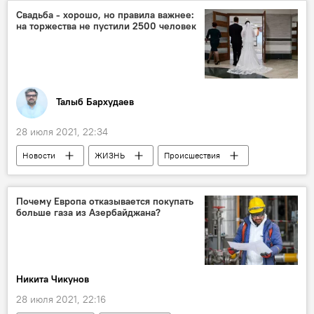
Центр современного искусства YARAT
Свадьба - хорошо, но правила важнее:
на торжества не пустили 2500 человек
Юбилей
Талыб Бархудаев
28 июля 2021, 22:34
Новости
ЖИЗНЬ
Происшествия
Азербайджан
Свадьба
Правила
карантин
Нарушение
Почему Европа отказывается покупать
больше газа из Азербайджана?
Никита Чикунов
28 июля 2021, 22:16