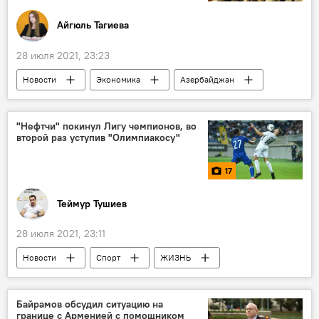
Айгюль Тагиева
28 июля 2021, 23:23
Новости
Экономика
Азербайджан
Россия
Картофель
Томаты
Россельхознадзор
экспорт
"Нефтчи" покинул Лигу чемпионов, во
второй раз уступив "Олимпиакосу"
17
Теймур Тушиев
28 июля 2021, 23:11
Новости
Спорт
ЖИЗНЬ
Азербайджан
Новости мира
"Олимпиакос"
ФК "Нефтчи"
Байрамов обсудил ситуацию на
границе с Арменией с помощником