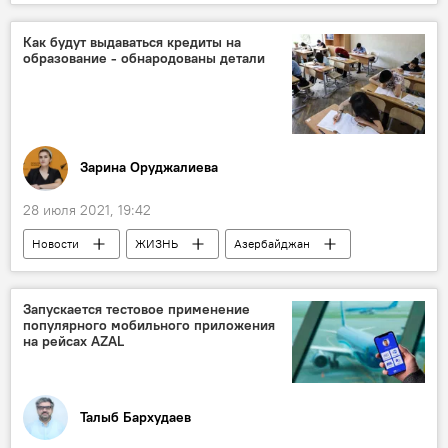
Новости мира
Коридор "Север-Юг"
электроэнергия
энергетика
Как будут выдаваться кредиты на
образование - обнародованы детали
АНАЛИТИКА
Пресс-центр
Зарина Оруджалиева
28 июля 2021, 19:42
Новости
ЖИЗНЬ
Азербайджан
кредит
Запускается тестовое применение
популярного мобильного приложения
на рейсах AZAL
Талыб Бархудаев