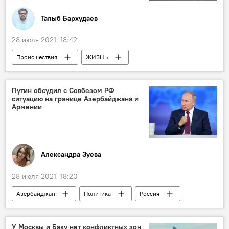
Талыб Бархудаев
28 июля 2021, 18:42
Происшествия
ЖИЗНЬ
Азербайджан
Новости
клиника
арест
взятка
Путин обсудил с Совбезом РФ
ситуацию на границе Азербайджана и
Армении
Александра Зуева
28 июля 2021, 18:20
Азербайджан
Политика
Россия
Новости
Армения
государственная граница
У Москвы и Баку нет конфликтных зон