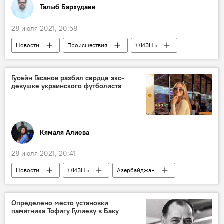
Талыб Бархудаев
28 июля 2021, 20:58
Новости
Происшествия
ЖИЗНЬ
Азербайджан
наркотики
TikTok
Гусейн Гасанов разбил сердце экс-
девушке украинского футболиста
Кямаля Алиева
28 июля 2021, 20:41
Новости
ЖИЗНЬ
Азербайджан
Россия
Блогер
Гусейн Гасанов
возлюбленная
Определено место установки
памятника Тофигу Гулиеву в Баку