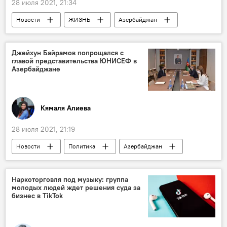
28 июля 2021, 21:34
Новости
ЖИЗНЬ
Азербайджан
Новости мира
иностранцы
Разрешение
Работа
Джейхун Байрамов попрощался с
главой представительства ЮНИСЕФ в
Государственная миграционная служба АР
Азербайджане
Миграция
мигранты
Кямаля Алиева
28 июля 2021, 21:19
Новости
Политика
Азербайджан
ЖИЗНЬ
ЮНИСЕФ
Джейхун Байрамов
Наркоторговля под музыку: группа
молодых людей ждет решения суда за
бизнес в TikTok