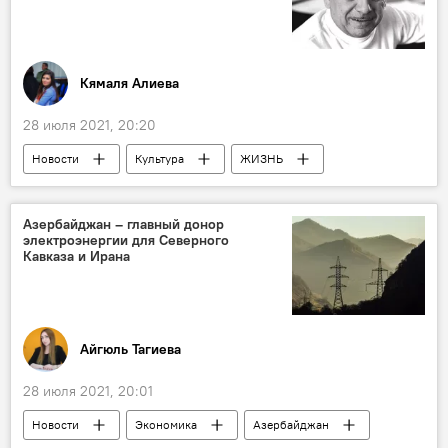
Кямаля Алиева
28 июля 2021, 20:20
Новости
Культура
ЖИЗНЬ
Азербайджан
памятник
Тофиг Гулиев
Композитор
Азербайджан – главный донор
электроэнергии для Северного
Кавказа и Ирана
Айгюль Тагиева
28 июля 2021, 20:01
Новости
Экономика
Азербайджан