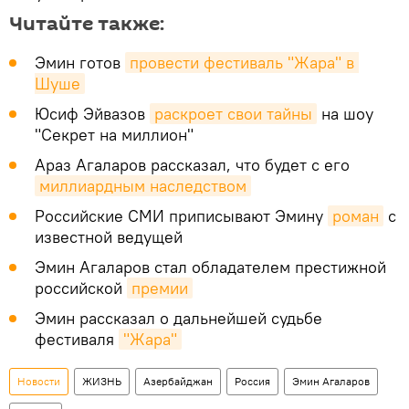
Читайте также:
Эмин готов
провести фестиваль "Жара" в 
Шуше
Юсиф Эйвазов
раскроет свои тайны
на шоу
"Секрет на миллион"
Араз Агаларов рассказал, что будет с его
миллиардным наследством
Российские СМИ приписывают Эмину
роман
с
известной ведущей
Эмин Агаларов стал обладателем престижной
российской
премии
Эмин рассказал о дальнейшей судьбе
фестиваля
"Жара"
Новости
ЖИЗНЬ
Азербайджан
Россия
Эмин Агаларов