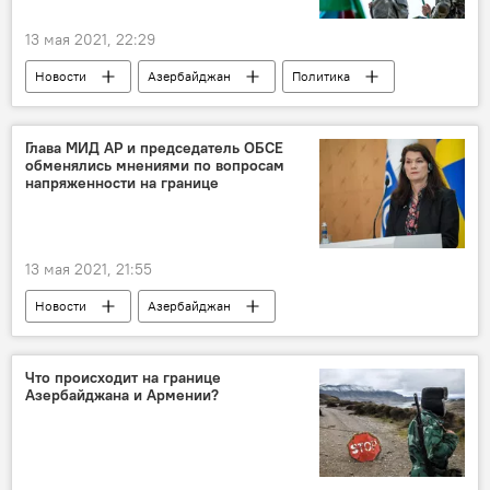
13 мая 2021, 22:29
Новости
Азербайджан
Политика
Карабах
Армения
Баку
Ереван
граница
ответы
Глава МИД АР и председатель ОБСЕ
обменялись мнениями по вопросам
Возрождение и реинтеграция Карабаха
напряженности на границе
13 мая 2021, 21:55
Новости
Азербайджан
Новости мира
Политика
Карабах
ОБСЕ
Джейхун Байрамов
Что происходит на границе
Азербайджана и Армении?
Возрождение и реинтеграция Карабаха