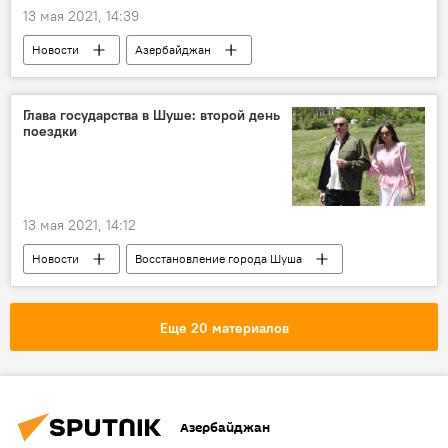
13 мая 2021, 14:39
Новости
Азербайджан
Новости мира
ЖИЗНЬ
ТЕХНОЛОГИИ
"Железный купол"
Глава государства в Шуше: второй день
поездки
Израиль
Ситуация на границе Израиля и сектора Газа
13 мая 2021, 14:12
Новости
Восстановление города Шуша
Фестиваль "Хары-бюльбюль": возвращение
Политика
ЖИЗНЬ
Карабах
Еще 20 материалов
Культура
Азербайджан
Ильхам Алиев
Шуша
хары-бюльбюль
Азербайджан