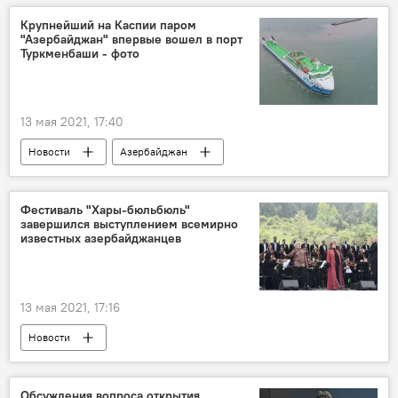
Ситуация на границе Израиля и сектора Газа
Крупнейший на Каспии паром
"Азербайджан" впервые вошел в порт
Туркменбаши - фото
13 мая 2021, 17:40
Новости
Азербайджан
Новости мира
ЖИЗНЬ
Экономика
ЗАО "Азербайджанское Каспийское морское пароходство" (КАСПАР)
Фестиваль "Хары-бюльбюль"
завершился выступлением всемирно
Туркменбаши
известных азербайджанцев
13 мая 2021, 17:16
Новости
Фестиваль "Хары-бюльбюль": возвращение
Азербайджан
Культура
ЖИЗНЬ
Обсуждения вопроса открытия