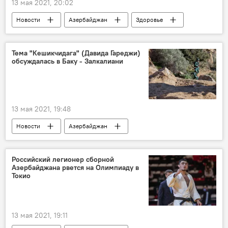
13 мая 2021, 20:02
Новости
Азербайджан
Здоровье
ЖИЗНЬ
Коронавирус
Статистика
Кабинет министров АР
Тема "Кешикчидага" (Давида Гареджи)
обсуждалась в Баку - Залкалиани
13 мая 2021, 19:48
Новости
Азербайджан
Новости мира
Политика
Грузия
Российский легионер сборной
Азербайджана рвется на Олимпиаду в
Токио
13 мая 2021, 19:11