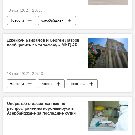
13 мая 2021, 20:57
Новости
Азербайджан
Новости мира
ТЕХНОЛОГИИ
ЖИЗНЬ
Экономика
Джейхун Байрамов и Сергей Лавров
пообщались по телефону - МИД АР
ЗАО "Азербайджанские Авиалинии" (AZAL)
полеты
безопасность
Тестирование
13 мая 2021, 20:23
Новости
Россия
Политика
Карабах
Азербайджан
Джейхун Байрамов
Сергей Лавров
Оперштаб огласил данные по
распространению коронавируса в
Возрождение и реинтеграция Карабаха
Азербайджане за последние сутки