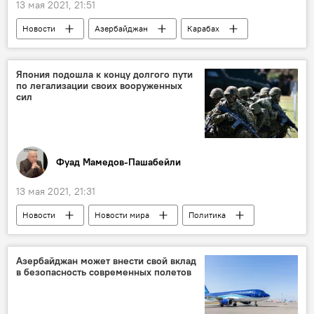
13 мая 2021, 21:51
Новости
Азербайджан
Карабах
Политика
Армения
граница
Возрождение и реинтеграция Карабаха
Япония подошла к концу долгого пути
по легализации своих вооруженных
сил
Фуад Мамедов-Пашабейли
13 мая 2021, 21:31
Новости
Новости мира
Политика
Колумнисты
Япония
вооруженные силы
Конституция
Азербайджан может внести свой вклад
в безопасность современных полетов