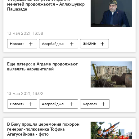
мечетей продолжаются - Аллахшукюр
Карабах
фестиваль
Шуша
Пашазаде
хары-бюльбюль
13 мая 2021, 16:38
Новости
Азербайджан
ЖИЗНЬ
Аллахшукюр Пашазаде
Мечети
открытие
карантин
Еще пятеро: в Агдаме продолжают
выявлять нарушителей
13 мая 2021, 16:02
Новости
Азербайджан
Карабах
Происшествия
ЖИЗНЬ
Нарушители
Агдамский район
В Баку прошла церемония похорон
генерал-полковника Тофика
задержание
Агагусейнова - фото