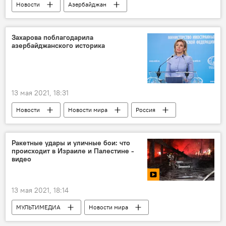
Новости
Азербайджан
Новости мира
Спорт
ЖИЗНЬ
дзюдо
Олимпиада 2022
Захарова поблагодарила
азербайджанского историка
13 мая 2021, 18:31
Новости
Новости мира
Россия
ЖИЗНЬ
Мария Захарова
Ученый
Ракетные удары и уличные бои: что
происходит в Израиле и Палестине -
видео
13 мая 2021, 18:14
МУЛЬТИМЕДИА
Новости мира
ЖИЗНЬ
Новости
Видео