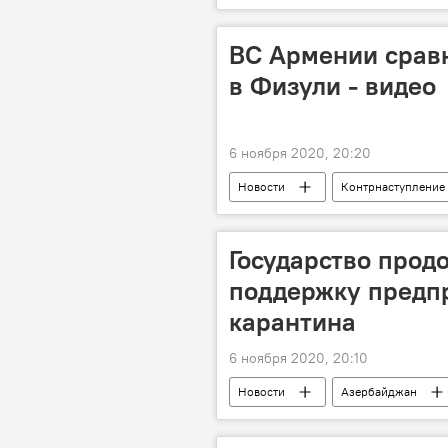
Культура
ЖИЗНЬ
ВС Армении срав
в Физули - видео
6 ноября 2020, 20:20
Новости
Контрнаступление
ВС Армении
Кладбище
Государство прод
поддержку предп
карантина
6 ноября 2020, 20:10
Новости
Азербайджан
предприниматели
поддерж