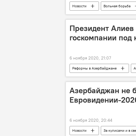
Новости
Вольная борьба
Азербайджан
Происшестви
Происшествия в Азербайджане
Президент Алиев
госкомпании под 
6 ноября 2020, 21:07
Реформы в Азербайджане
А
Экономика
Ильхам Алиев
Азербайджан не б
Евровидении-202
6 ноября 2020, 20:44
Новости
За кулисами и в св