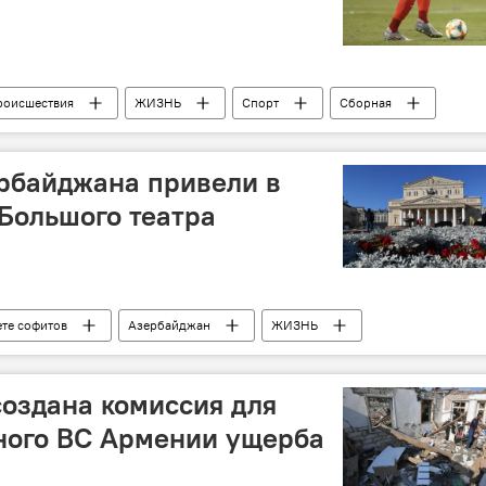
роисшествия
ЖИЗНЬ
Спорт
Сборная
рбайджана привели в
 Большого театра
ете софитов
Азербайджан
ЖИЗНЬ
осква
Большой театр России
Вокалисты
оздана комиссия для
ного ВС Армении ущерба