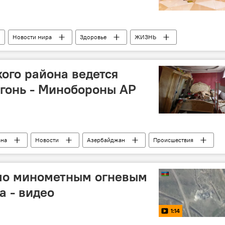
Новости мира
Здоровье
ЖИЗНЬ
анские Авиалинии" (AZAL)
врачи
Куба
кого района ведется
гонь - Минобороны АР
ана
Новости
Азербайджан
Происшествия
инистерство обороны АР
обстрел
Артиллерия
по минометным огневым
а - видео
1:14