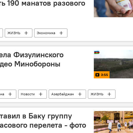
ть 190 манатов разового
ЖИЗНЬ
Экономика
ащиты населения АР
Пособие
карантин
ела Физулинского
идео Минобороны
3:55
ана
Новости
Азербайджан
ЖИЗНЬ
н
Министерство обороны АР
МУЛЬТИМЕДИА
тавил в Баку группу
асового перелета - фото