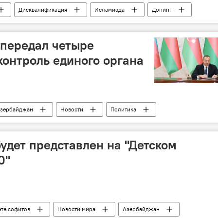
Дисквалификация
Исламиада
Допинг
я
ЖИЗНЬ
Спорт
 передал четыре
контроль единого органа
зербайджан
Новости
Политика
компания
управление
реформы
удет представлен на "Детском
0"
ете софитов
Новости мира
Азербайджан