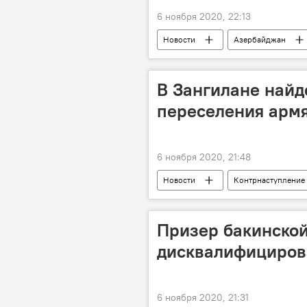
6 ноября 2020, 22:13
Новости
Азербайджан
Карабах
Контрнаступление
Госкомиссия
Оценка
В Зангилане найд
переселения армя
6 ноября 2020, 21:48
Новости
Контрнаступление
Политика
Карабах
Переселение
Сирия
Призер бакинско
дисквалифицирова
6 ноября 2020, 21:31