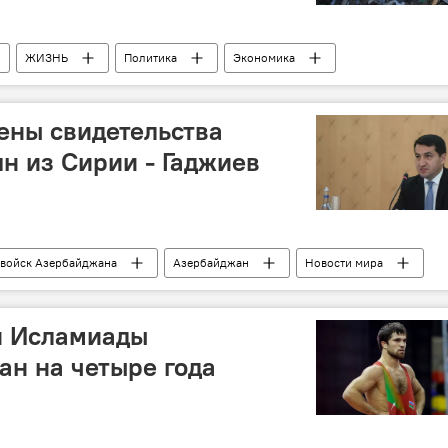
ЖИЗНЬ
Политика
Экономика
 войск Азербайджана
Ильхам Алиев
распоряжение
Ущерб
ены свидетельства
н из Сирии - Гаджиев
 войск Азербайджана
Азербайджан
Новости мира
Хикмет Гаджиев
Зангилан
армяне
й Исламиады
н на четыре года