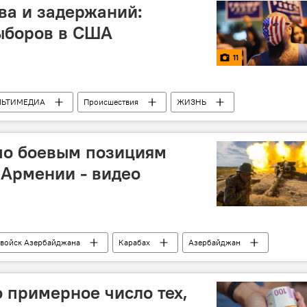
ва и задержаний:
ыборов в США
11
ЛЬТИМЕДИА
Происшествия
ЖИЗНЬ
по боевым позициям
Армении - видео
 войск Азербайджана
Карабах
Азербайджан
Минобороны АР
 примерное число тех,