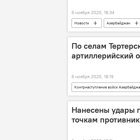
6 ноября 2020, 18:34
Новости
Азербайджан
Экономика
ЗАО "Азербайдж
Коронавирус
По селам Тертерс
артиллерийский о
6 ноября 2020, 18:19
Контрнаступление войск Азербайдж
ЖИЗНЬ
Карабах
М
Тертерский район
Нанесены удары 
точкам противник