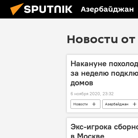
Азербайджан
Новости от 
Накануне похолод
за неделю подклю
домов
6 ноября 2020, 23:32
Новости
Азербайджан
ПО Azəriqaz
газификация
Экс-игрока сборн
в Москве