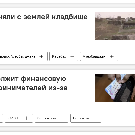
дети
участие
няли с землей кладбище
 войск Азербайджана
Карабах
Азербайджан
Физули
Хикмет Гаджиев
олжит финансовую
ринимателей из-за
ЖИЗНЬ
Экономика
Политика
ка
карантин
Коронавирус