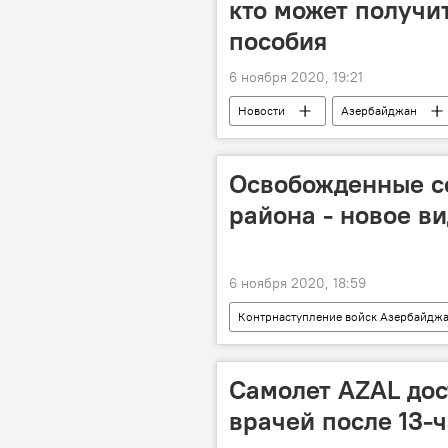
кто может получи
пособия
6 ноября 2020, 19:21
Новости
Азербайджан
Министерство труда и социальной з
Освобожденные с
района - новое в
6 ноября 2020, 18:59
Контрнаступление войск Азербайдж
Карабах
Физулинский райо
Видео
Самолет AZAL дос
врачей после 13-ч