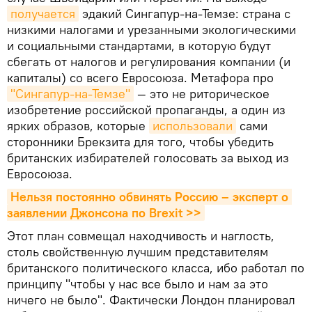
получается
эдакий Сингапур-на-Темзе: страна с
низкими налогами и урезанными экологическими
и социальными стандартами, в которую будут
сбегать от налогов и регулирования компании (и
капиталы) со всего Евросоюза. Метафора про
"Сингапур-на-Темзе"
— это не риторическое
изобретение российской пропаганды, а один из
ярких образов, которые
использовали
сами
сторонники Брекзита для того, чтобы убедить
британских избирателей голосовать за выход из
Евросоюза.
Нельзя постоянно обвинять Россию – эксперт о 
заявлении Джонсона по Brexit >>
Этот план совмещал находчивость и наглость,
столь свойственную лучшим представителям
британского политического класса, ибо работал по
принципу "чтобы у нас все было и нам за это
ничего не было". Фактически Лондон планировал