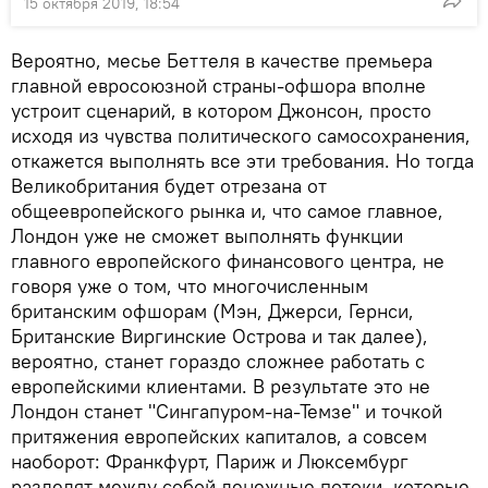
15 октября 2019, 18:54
Вероятно, месье Беттеля в качестве премьера
главной евросоюзной страны-офшора вполне
устроит сценарий, в котором Джонсон, просто
исходя из чувства политического самосохранения,
откажется выполнять все эти требования. Но тогда
Великобритания будет отрезана от
общеевропейского рынка и, что самое главное,
Лондон уже не сможет выполнять функции
главного европейского финансового центра, не
говоря уже о том, что многочисленным
британским офшорам (Мэн, Джерси, Гернси,
Британские Виргинские Острова и так далее),
вероятно, станет гораздо сложнее работать с
европейскими клиентами. В результате это не
Лондон станет "Сингапуром-на-Темзе" и точкой
притяжения европейских капиталов, а совсем
наоборот: Франкфурт, Париж и Люксембург
разделят между собой денежные потоки, которые