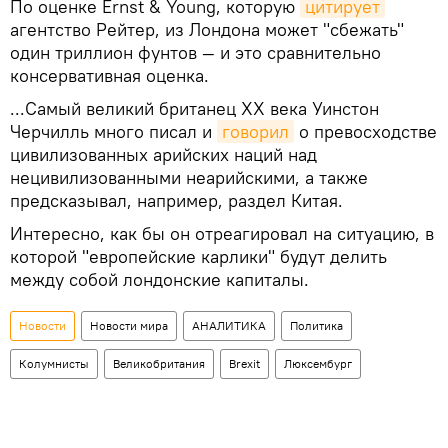
По оценке Ernst & Young, которую
цитирует
агентство Рейтер, из Лондона может "сбежать"
один триллион фунтов — и это сравнительно
консервативная оценка.
...Самый великий британец XX века Уинстон
Черчилль много писал и
говорил
о превосходстве
цивилизованных арийских наций над
нецивилизованными неарийскими, а также
предсказывал, например, раздел Китая.
Интересно, как бы он отреагировал на ситуацию, в
которой "европейские карлики" будут делить
между собой лондонские капиталы.
Новости
Новости мира
АНАЛИТИКА
Политика
Колумнисты
Великобритания
Brexit
Люксембург