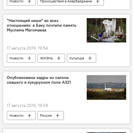
Новости
Происшествия в Азербайджане
Происшествия
ЖИЗНЬ
Азербайджан
"Настоящий киши" во всех
отношениях: в Баку почтили память
Муслима Магомаева
17 августа 2019, 19:54
Новости
ЖИЗНЬ
Культура
Азербайджан
Россия
Опубликованы кадры из салона
севшего в кукурузном поле А321
17 августа 2019, 19:09
Новости
Россия