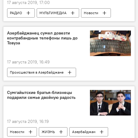
17 августа 2019, 17:00
РАДИО
МУЛЬТИМЕДИА
Новости
Подкасты РИА Новости
Азербайджанец сумел довезти
контрабандные телефоны лишь до
Товуза
17 августа 2019, 16:49
Происшествия в Азербайджане
Происшествия
ЖИЗНЬ
Новости
Азербайджан
Сумгайытские братья-близнецы
подарили семье двойную радость
17 августа 2019, 16:19
Новости
ЖИЗНЬ
Азербайджан