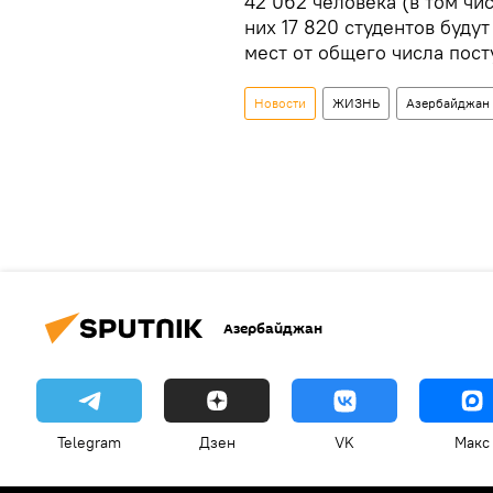
42 062 человека (в том чис
них 17 820 студентов будут
мест от общего числа пос
Новости
ЖИЗНЬ
Азербайджан
Азербайджан
Telegram
Дзен
VK
Макс