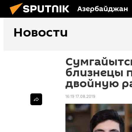
Азербайджан
Новости
Сумгайытск
близнецы 
двойную р
16:19 17.08.2019