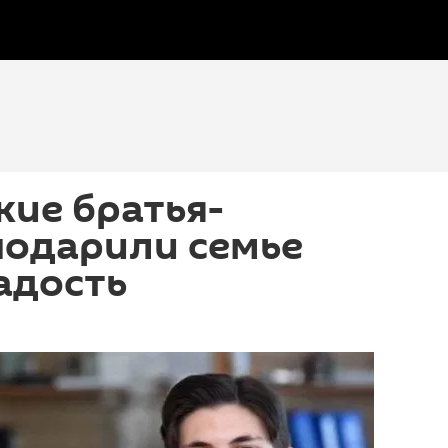
ие братья-
подарили семье
адость