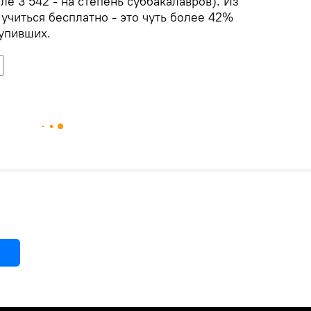
ле 3 542 - на степень суббакалавров). Из
 учиться бесплатно - это чуть более 42%
тупивших.