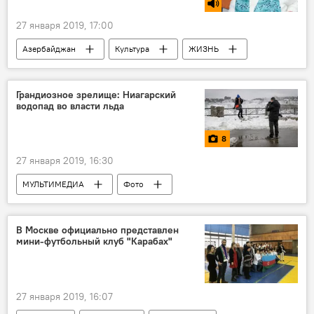
27 января 2019, 17:00
Азербайджан
Культура
ЖИЗНЬ
Новости
РАДИО
МУЛЬТИМЕДИА
За кулисами и в свете софитов
Грандиозное зрелище: Ниагарский
водопад во власти льда
8
27 января 2019, 16:30
МУЛЬТИМЕДИА
Фото
Новости мира
ЖИЗНЬ
Новости
В Москве официально представлен
мини-футбольный клуб "Карабах"
27 января 2019, 16:07