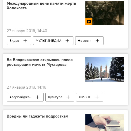
РАДИО
МУЛЬТИМЕДИА
Международный день памяти жертв
Холокоста
За кулисами и в свете софитов
27 января 2019, 14:40
Видео
МУЛЬТИМЕДИА
Новости
Новости мира
ЖИЗНЬ
Во Владикавказе открылась после
реставрации мечеть Мухтарова
27 января 2019, 14:16
Азербайджан
Культура
ЖИЗНЬ
Новости
Россия
Вредны ли гаджеты подросткам